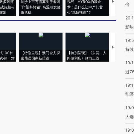
致多瑙河
加沙上百万流离失所者困
视线｜HYROX的吸金
马航飞行员
倍
二战沉船与
于“塑料烤箱” 高温引发健
术：是什么让中产们甘
粒摇头丸 尿
露出
康危机
心“花钱找虐”？
毒品
20:1
影响
19:5
【推广】走
持续
找100种
【特别呈现】澳门全力探
【特别呈现】《东莞，人
会，让数智科
式·第一对
索葡语国家新渠道
间便利店》倾情上线
业
19:1
过7
19:1
能否
19:
大选
19:0