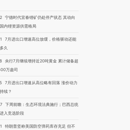
跨国走私7万
视线｜被称为“蟑螂”的印
视线｜“入侵”还是“人道危
检体内含3种
度Z世代 用街头抗争将教
机”？难民潮撕裂西班牙
秘鲁纳斯
育部长拱下台
飞地休达
13人遇难
2
宁德时代宜春锂矿仍处停产状态 其动向
国内锂资源供需格局
1
7月进出口增速高位放缓，价格驱动还能
进第四届链博
【商旅对话】华住集团
多久
技“链”接产
【特别呈现】寻找100种
CFO：不靠规模取胜，华
【特别呈
有意思的生活方式·第三对
住三大增长引擎是什么？
有意思的
8
央行7月继续增持近20吨黄金 累计储备超
600万盎司
5
7月进出口增速从高位略有回落 涨价动力
持续？
07
下周前瞻：生态环境法典施行；巴西总统
进入竞选阶段
1
特朗普坚称美国防空弹药库存充足 但不