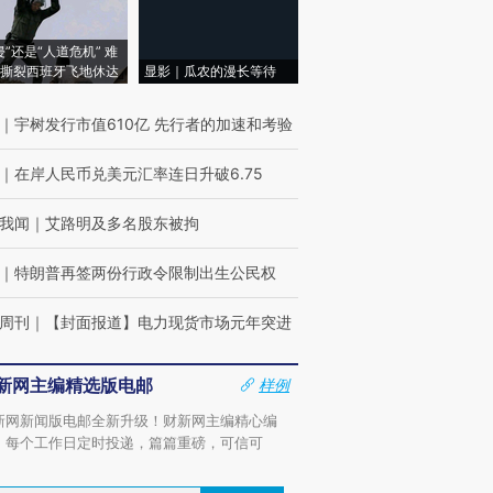
侵”还是“人道危机” 难
撕裂西班牙飞地休达
显影｜瓜农的漫长等待
｜
宇树发行市值610亿 先行者的加速和考验
｜
在岸人民币兑美元汇率连日升破6.75
我闻
｜
艾路明及多名股东被拘
｜
特朗普再签两份行政令限制出生公民权
周刊
｜
【封面报道】电力现货市场元年突进
新网主编精选版电邮
样例
新网新闻版电邮全新升级！财新网主编精心编
，每个工作日定时投递，篇篇重磅，可信可
。