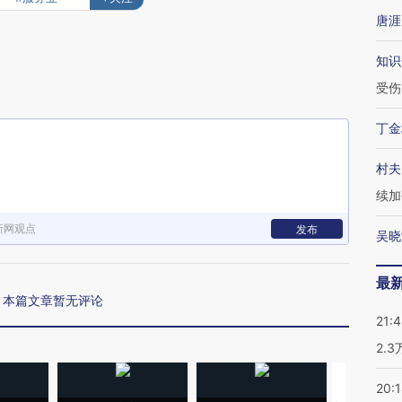
唐涯
知识
受伤
丁金
村夫
续加
新网观点
发布
吴晓
最
本篇文章暂无评论
21:
2.
20: