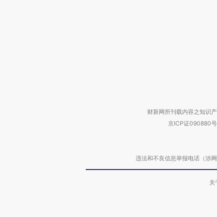
财新网所刊载内容之知识产
京ICP证090880号
违法和不良信息举报电话（涉网络暴力有
关