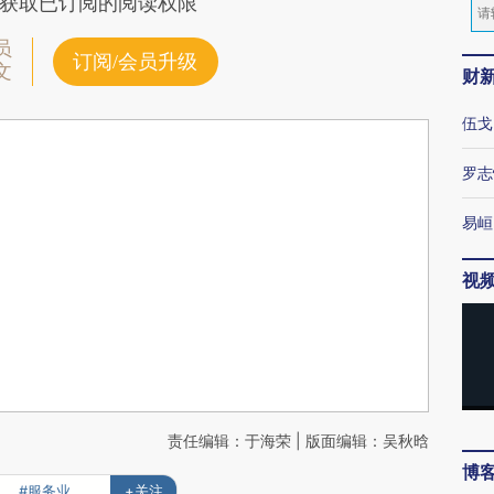
获取已订阅的阅读权限
员
订阅/会员升级
文
财
伍戈
罗志
易峘
视
责任编辑：于海荣 | 版面编辑：吴秋晗
博
#服务业
+关注