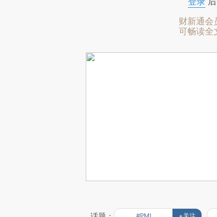
登录
后
财新通会
可畅读全
话题：
#PMI
+关注