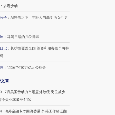
：
多看少动
分子
：
AI冲击之下，年轻人与高学历女性更
坤
：
耳闻目睹的几位律师
日记
：
长护险覆盖全国 筹资和服务给予将持
码
波
：
“沉睡”的10万亿元公积金
新文章
43
7月美国劳动力市场意外放缓 岗位减少
3万个失业率降至4.1%
14
海外金融专才回流香港 外籍工作签证翻