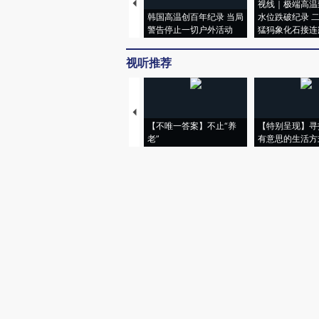
视线｜极端高温
韩国高温创百年纪录 当局
水位跌破纪录 
警告停止一切户外活动
猛犸象化石接连
视听推荐
【不唯一答案】不止“养
【特别呈现】寻
老”
有意思的生活方