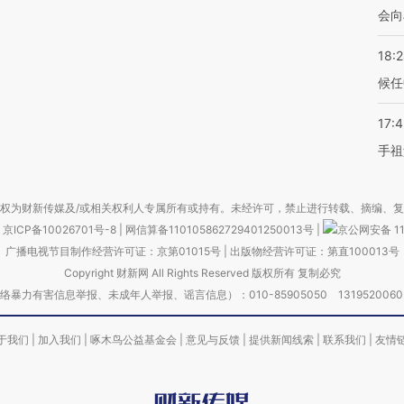
会向
18:
候任
17:
手祖
权为财新传媒及/或相关权利人专属所有或持有。未经许可，禁止进行转载、摘编、
京ICP备10026701号-8
|
网信算备110105862729401250013号
|
京公网安备 11
广播电视节目制作经营许可证：京第01015号
|
出版物经营许可证：第直100013号
Copyright 财新网 All Rights Reserved 版权所有 复制必究
害信息举报、未成年人举报、谣言信息）：010-85905050 13195200605 举报邮
于我们
|
加入我们
|
啄木鸟公益基金会
|
意见与反馈
|
提供新闻线索
|
联系我们
|
友情