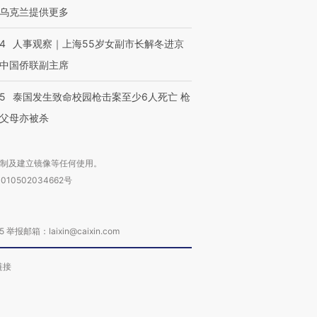
乌克兰提供更多
24
人事观察｜上海55岁女副市长解冬进京
中国侨联副主席
45
泰国发生致命校园枪击案至少6人死亡 枪
父母亦被杀
复制及建立镜像等任何使用。
010502034662号
箱：laixin@caixin.com
链接