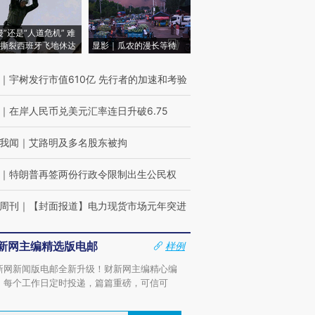
侵”还是“人道危机” 难
撕裂西班牙飞地休达
显影｜瓜农的漫长等待
｜
宇树发行市值610亿 先行者的加速和考验
｜
在岸人民币兑美元汇率连日升破6.75
我闻
｜
艾路明及多名股东被拘
｜
特朗普再签两份行政令限制出生公民权
周刊
｜
【封面报道】电力现货市场元年突进
新网主编精选版电邮
样例
新网新闻版电邮全新升级！财新网主编精心编
，每个工作日定时投递，篇篇重磅，可信可
。