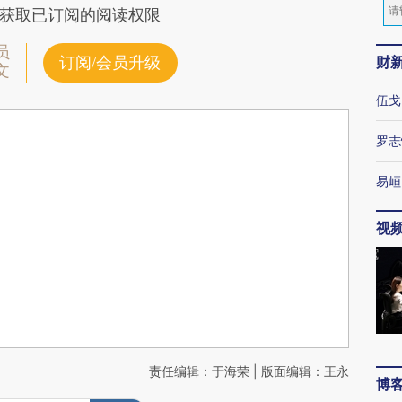
获取已订阅的阅读权限
员
财
订阅/会员升级
文
伍戈
罗志
易峘
视
责任编辑：于海荣 | 版面编辑：王永
博