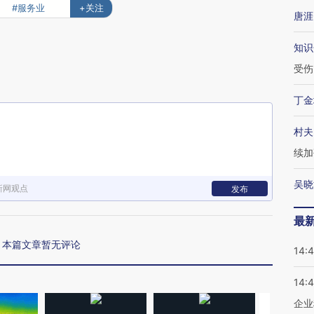
#服务业
+关注
唐涯
知识
受伤
丁金
村夫
续加
吴晓
新网观点
发布
最
本篇文章暂无评论
14:
14:
企业