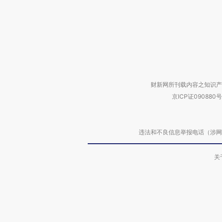
财新网所刊载内容之知识产
京ICP证090880号
违法和不良信息举报电话（涉网络暴力有
关