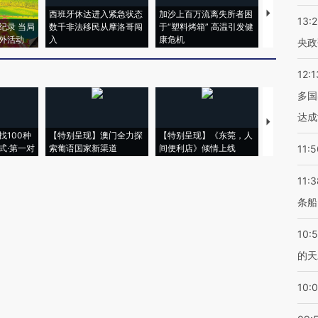
西班牙休达进入紧急状态
加沙上百万流离失所者困
视线｜HYR
13:
纪录 当局
数千非法移民从摩洛哥闯
于“塑料烤箱” 高温引发健
术：是什么
外活动
入
康危机
心“花钱找虐
央政
12:1
多国
达成
【推广】走
找100种
【特别呈现】澳门全力探
【特别呈现】《东莞，人
会，让数智科
式·第一对
索葡语国家新渠道
间便利店》倾情上线
业
11:5
11:3
条船
10:
的天
10: