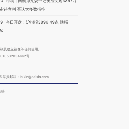
50
特稿｜国航原党委书记樊澄受贿3847万
审待宣判 否认大多数指控
29
今日开盘：沪指报3896.49点 跌幅
0%
复制及建立镜像等任何使用。
010502034662号
箱：laixin@caixin.com
链接