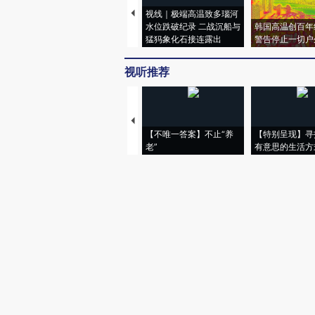
视线｜极端高温致多瑙河
水位跌破纪录 二战沉船与
韩国高温创百年
猛犸象化石接连露出
警告停止一切户
视听推荐
【不唯一答案】不止“养
【特别呈现】寻
老”
有意思的生活方