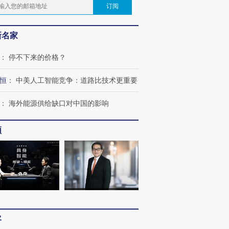
订阅
新名家
：
停不下来的价格？
恒
：
中美人工智能竞争：道路比技术更重要
：
海外能源供给缺口对中国的影响
频
客