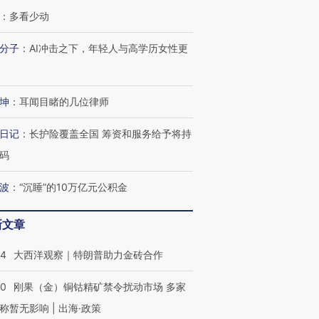
：
多看少动
分子
：
AI冲击之下，年轻人与高学历女性更
坤
：
耳闻目睹的几位律师
日记
：
长护险覆盖全国 筹资和服务给予将持
码
波
：
“沉睡”的10万亿元公积金
新文章
44
大西洋观察｜特朗普助力金砖合作
40
刚果（金）铜钴精矿禁令扰动市场 多家
称暂无影响 | 出海·政策