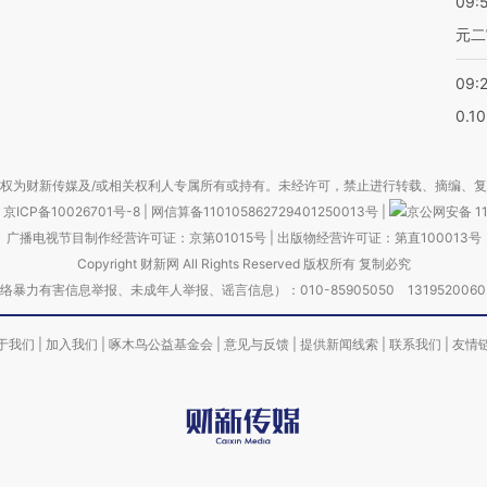
09:
元二
09:
0.1
权为财新传媒及/或相关权利人专属所有或持有。未经许可，禁止进行转载、摘编、
京ICP备10026701号-8
|
网信算备110105862729401250013号
|
京公网安备 11
广播电视节目制作经营许可证：京第01015号
|
出版物经营许可证：第直100013号
Copyright 财新网 All Rights Reserved 版权所有 复制必究
害信息举报、未成年人举报、谣言信息）：010-85905050 13195200605 举报邮
于我们
|
加入我们
|
啄木鸟公益基金会
|
意见与反馈
|
提供新闻线索
|
联系我们
|
友情