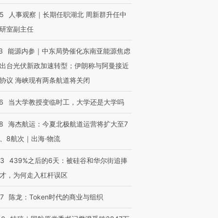
OX的吸金
马航飞行员跨国走私7万
视线｜被称为“蟑螂”的印
25
人事观察｜长期任职湖北 周新群升任中
让中产们甘
粒摇头丸 尿检体内含3种
度Z世代 用街头抗争将教
秘鲁纳斯
”？
毒品
育部长拱下台
13人遇难
研室副主任
3
能源内参｜中东局势催化东南亚能源焦虑
出台光伏新政加速转型；伊朗称与阿曼接近
协议 海峡现有两条航道将关闭
进第四届链博
【商旅对话】华住集团
技“链”接产
【特别呈现】寻找100种
CFO：不靠规模取胜，华
【特别呈
6
当大学教授变临时工，大学还是大学吗
有意思的生活方式·第三对
住三大增长引擎是什么？
有意思的
8
海杰航运：今夏北极航道运营将扩大至7
、8航次｜出海·物流
53
439%之后的6天：被硅谷和华尔街追捧
才，为何走入杠杆误区
07
陈龙：Token时代的商业与组织