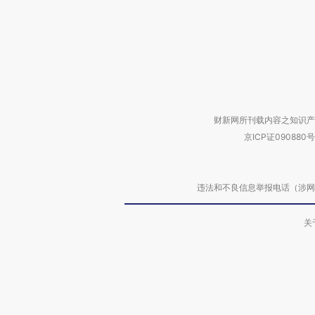
财新网所刊载内容之知识产
京ICP证090880号
违法和不良信息举报电话（涉网络暴力有
关