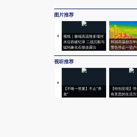
图片推荐
视线｜极端高温致多瑙河
水位跌破纪录 二战沉船与
韩国高温创百年
猛犸象化石接连露出
警告停止一切户
视听推荐
【不唯一答案】不止“养
【特别呈现】寻
老”
有意思的生活方