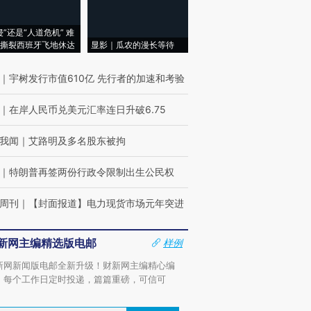
侵”还是“人道危机” 难
撕裂西班牙飞地休达
显影｜瓜农的漫长等待
｜
宇树发行市值610亿 先行者的加速和考验
｜
在岸人民币兑美元汇率连日升破6.75
我闻
｜
艾路明及多名股东被拘
｜
特朗普再签两份行政令限制出生公民权
周刊
｜
【封面报道】电力现货市场元年突进
新网主编精选版电邮
样例
新网新闻版电邮全新升级！财新网主编精心编
，每个工作日定时投递，篇篇重磅，可信可
。