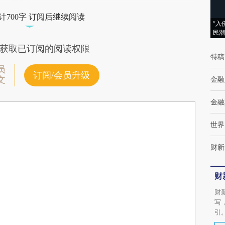
计700字 订阅后继续阅读
“入
民潮
获取已订阅的阅读权限
特稿
员
订阅/会员升级
文
金融
金融
世界
财新
财
财
写
引