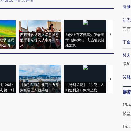
唐涯
知识
受伤
西班牙休达进入紧急状态
加沙上百万流离失所者困
视线｜HYR
纪录 当局
数千非法移民从摩洛哥闯
于“塑料烤箱” 高温引发健
术：是什么
丁金
外活动
入
康危机
心“花钱找虐
村夫
续加
吴晓
【推广】走
找100种
【特别呈现】澳门全力探
【特别呈现】《东莞，人
会，让数智科
式·第一对
索葡语国家新渠道
间便利店》倾情上线
业
最
15:
模型
15:2