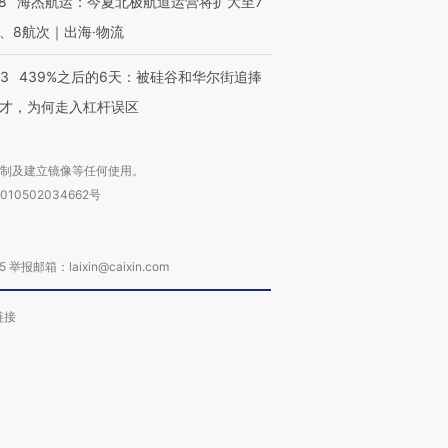
8
海杰航运：今夏北极航道运营将扩大至7
、8航次｜出海·物流
53
439%之后的6天：被硅谷和华尔街追捧
才，为何走入杠杆误区
复制及建立镜像等任何使用。
010502034662号
箱：laixin@caixin.com
链接