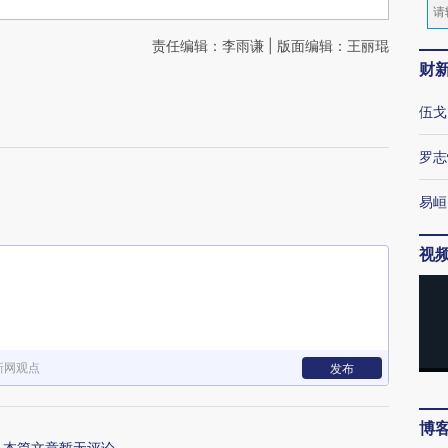
责任编辑：李雨谦 | 版面编辑：王丽琨
财
伍戈
罗志
易峘
视
新网观点
发布
博
本篇文章暂无评论