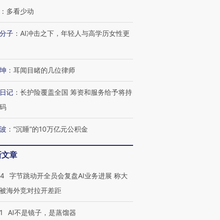
：
多看少动
分子
：
AI冲击之下，年轻人与高学历女性更
OX的吸金
马航飞行员跨国走私7万
视线｜被称为“蟑螂”的印
让中产们甘
粒摇头丸 尿检体内含3种
度Z世代 用街头抗争将教
秘鲁纳斯
坤
：
耳闻目睹的几位律师
”？
毒品
育部长拱下台
13人遇难
日记
：
长护险覆盖全国 筹资和服务给予将持
码
波
：
“沉睡”的10万亿元公积金
进第四届链博
【商旅对话】华住集团
技“链”接产
【特别呈现】寻找100种
CFO：不靠规模取胜，华
【特别呈
有意思的生活方式·第三对
住三大增长引擎是什么？
有意思的
新文章
44
字节跳动开全员会复盘AI业务进展 称大
被海外竞对拉开差距
1
AI不是镜子，是蒸馏器