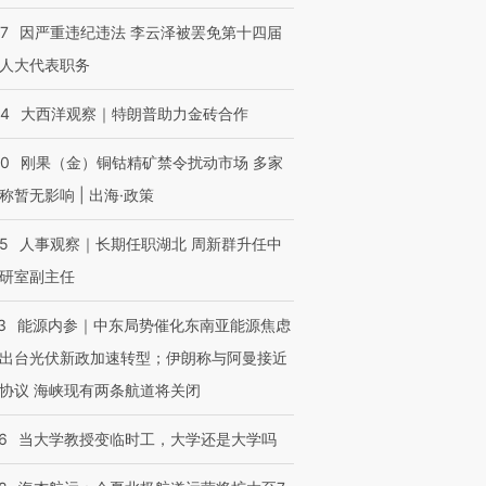
07
因严重违纪违法 李云泽被罢免第十四届
人大代表职务
44
大西洋观察｜特朗普助力金砖合作
40
刚果（金）铜钴精矿禁令扰动市场 多家
称暂无影响 | 出海·政策
25
人事观察｜长期任职湖北 周新群升任中
研室副主任
3
能源内参｜中东局势催化东南亚能源焦虑
出台光伏新政加速转型；伊朗称与阿曼接近
协议 海峡现有两条航道将关闭
6
当大学教授变临时工，大学还是大学吗