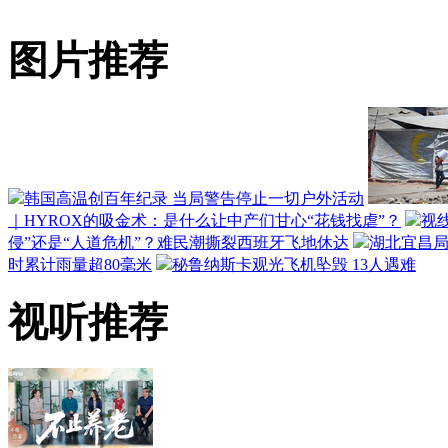
图片推荐
韩国高温创百年纪录 当局警告停止一切户外活动
｜HYROX的吸金术：是什么让中产们甘心“花钱找虐”？
视
侵”还是“人道危机”？难民潮撕裂西班牙飞地休达
湖北宜昌局
时累计雨量超80毫米
秘鲁纳斯卡观光飞机坠毁 13人遇难
视听推荐