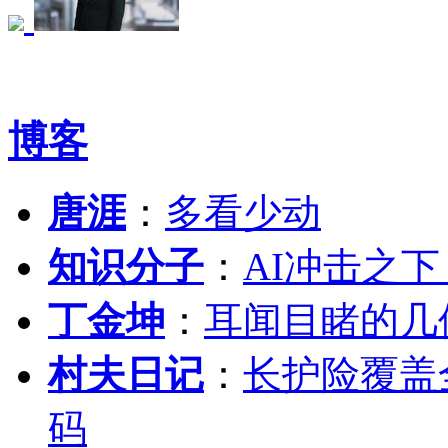
博客
唐涯
：
多看少动
知识分子
：
AI冲击之
丁金坤
：
耳闻目睹的几
村夫日记
：
长护险覆盖
码