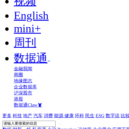
视频
English
mini+
周刊
数据通
金融我闻
商圈
地缘图志
企业数据库
沪深股市
港股
数据通Claw🦞
更多
科技
地产
汽车
消费
能源
健康
环科
民生
ESG
数字说
比