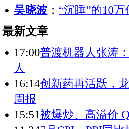
吴晓波
：
“沉睡”的10
最新文章
17:00
普渡机器人张涛
人
16:14
创新药再活跃，
周报
15:51
被爆炒、高溢价 Q