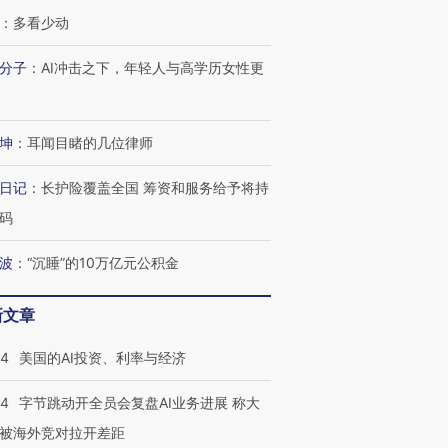
：
多看少动
分子
：
AI冲击之下，年轻人与高学历女性更
坤
：
耳闻目睹的几位律师
日记
：
长护险覆盖全国 筹资和服务给予将持
码
波
：
“沉睡”的10万亿元公积金
新文章
44
美国的AI投资、利率与经济
44
字节跳动开全员会复盘AI业务进展 称大
被海外竞对拉开差距