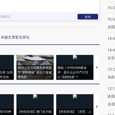
15:2
新网观点
发布
15:
全国
本篇文章暂无评论
14:
14:
企业
加沙上百万流离失所者困
视线｜HYROX的吸金
马航飞行员
13:
纪录 当局
于“塑料烤箱” 高温引发健
术：是什么让中产们甘
粒摇头丸 尿
央政
外活动
康危机
心“花钱找虐”？
毒品
12:1
多国
达成
【推广】走
找100种
【特别呈现】澳门全力探
【特别呈现】《东莞，人
会，让数智科