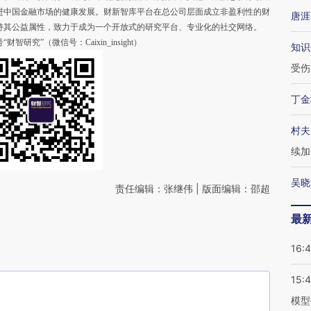
进中国金融市场的健康发展。财新智库平台在总公司层面成立非盈利性的财
唐涯
持其公益属性，致力于成为一个开放式的研究平台、专业化的社交网络。
”（微信号：Caixin_insight）
知识
受伤
丁金
村夫
续加
吴晓
责任编辑：张继伟 | 版面编辑：邵超
最
16:
15:
模型