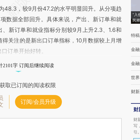
48.3，较9月份47.2的水平明显回升。从分项趋
“入
分项数据全部回升。具体来说，产出、新订单和就
民潮
新订单和就业指标分别较9月上升2.3、1.6和
特稿
值得关注的是新出口订单指标，10月数据较上月增
金融
明出口订单开始好转。
金融
2101字 订阅后继续阅读
世界
获取已订阅的阅读权限
财新
员
订阅/会员升级
文
财
财
写
引