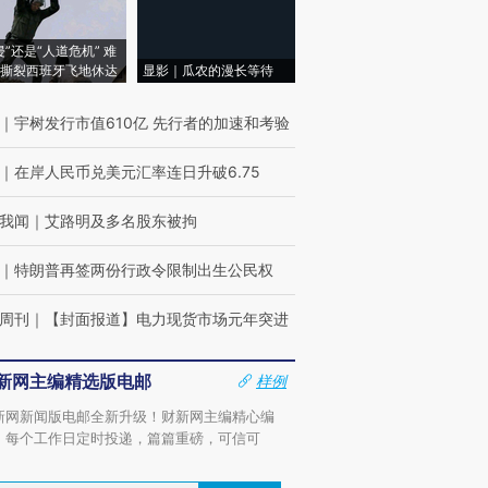
侵”还是“人道危机” 难
撕裂西班牙飞地休达
显影｜瓜农的漫长等待
｜
宇树发行市值610亿 先行者的加速和考验
｜
在岸人民币兑美元汇率连日升破6.75
我闻
｜
艾路明及多名股东被拘
｜
特朗普再签两份行政令限制出生公民权
周刊
｜
【封面报道】电力现货市场元年突进
新网主编精选版电邮
样例
新网新闻版电邮全新升级！财新网主编精心编
，每个工作日定时投递，篇篇重磅，可信可
。