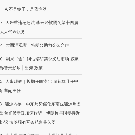
1
AI不是镜子，是蒸馏器
07
因严重违纪违法 李云泽被罢免第十四届
人大代表职务
44
大西洋观察｜特朗普助力金砖合作
40
刚果（金）铜钴精矿禁令扰动市场 多家
称暂无影响 | 出海·政策
跨国走私7万
视线｜被称为“蟑螂”的印
视线｜“入侵”还是“人道危
25
人事观察｜长期任职湖北 周新群升任中
检体内含3种
度Z世代 用街头抗争将教
机”？难民潮撕裂西班牙
秘鲁纳斯
研室副主任
育部长拱下台
飞地休达
13人遇难
3
能源内参｜中东局势催化东南亚能源焦虑
出台光伏新政加速转型；伊朗称与阿曼接近
协议 海峡现有两条航道将关闭
进第四届链博
【商旅对话】华住集团
技“链”接产
【特别呈现】寻找100种
CFO：不靠规模取胜，华
【特别呈