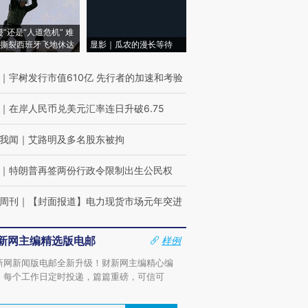
侵”还是“人道危机” 难
撕裂西班牙飞地休达
显影｜瓜农的漫长等待
｜
宇树发行市值610亿 先行者的加速和考验
｜
在岸人民币兑美元汇率连日升破6.75
我闻
｜
艾路明及多名股东被拘
｜
特朗普再签两份行政令限制出生公民权
周刊
｜
【封面报道】电力现货市场元年突进
新网主编精选版电邮
样例
新网新闻版电邮全新升级！财新网主编精心编
，每个工作日定时投递，篇篇重磅，可信可
。