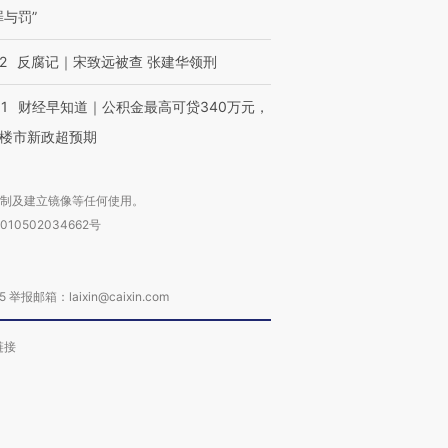
罪与罚”
2
反腐记｜宋致远被查 张建华领刑
01
财经早知道｜公积金最高可贷340万元，
楼市新政超预期
复制及建立镜像等任何使用。
010502034662号
箱：laixin@caixin.com
链接