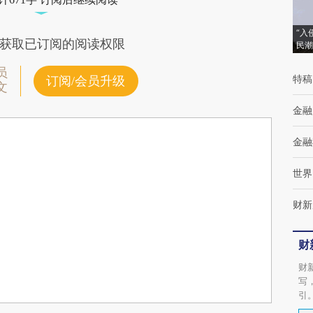
“入
获取已订阅的阅读权限
民潮
员
特稿
订阅/会员升级
文
金融
金融
世界
财新
财
财
写
引