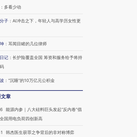
”还是“人道危
湖北宜昌局部短时降雨
哈尔滨遭遇短时极端强降
一周天下
撕裂西班牙
：
多看少动
128毫米 紧急转移近
雨 3小时累计雨量超80毫
枪杀8人
4000人
米
民涌入西
分子
：
AI冲击之下，年轻人与高学历女性更
坤
：
耳闻目睹的几位律师
进第四届链博
【商旅对话】华住集团
技“链”接产
【特别呈现】寻找100种
CFO：不靠规模取胜，华
【特别呈
日记
：
长护险覆盖全国 筹资和服务给予将持
有意思的生活方式·第三对
住三大增长引擎是什么？
有意思的
码
波
：
“沉睡”的10万亿元公积金
新文章
06
能源内参｜八大硅料巨头发起“反内卷”倡
全国用电负荷四创新高
51
韩杰医生获罪之争背后的非对称博弈