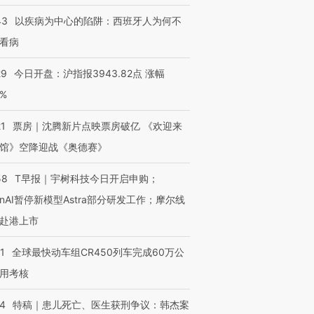
43
以疾病为中心的陷阱：西班牙人为何不
看病
29
今日开盘：沪指报3943.82点 涨幅
0%
21
票房｜沈腾新片点映票房破亿 《欢迎来
馆》空降迎战《奥德赛》
58
T早报｜宇树科技今日开启申购；
enAI暂停新模型Astra部分研发工作；摩尔线
赴港上市
1
全球最快动车组CR450列车完成60万公
用考核
14
特稿｜患儿死亡、医生获刑争议：韩杰案