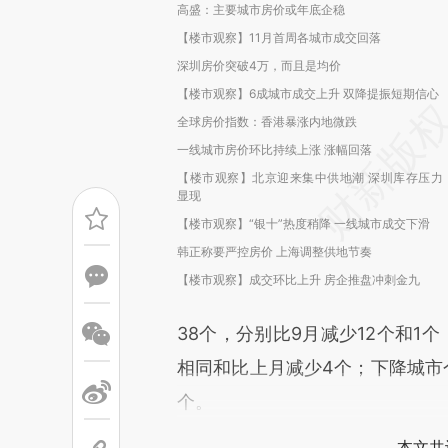
高盛：主要城市房价或年底企稳
【楼市观察】11月首周各城市成交回落
深圳房价突破4万，而且是均价
【楼市观察】6成城市成交上升 双降提振短期信心
全球房价指数：香港暴涨内地微跌
一线城市房价环比持续上涨 涨幅回落
【楼市观察】北京迎来集中供地潮 深圳库存压力
显现
【楼市观察】“银十”热度稍降 一线城市成交下滑
韩正称要严控房价 上海调整供地节奏
【楼市观察】成交环比上升 房企推盘冲刺金九
38个，分别比9月减少12个和1
相同和比上月减少4个；下降城市个
个。
本文共