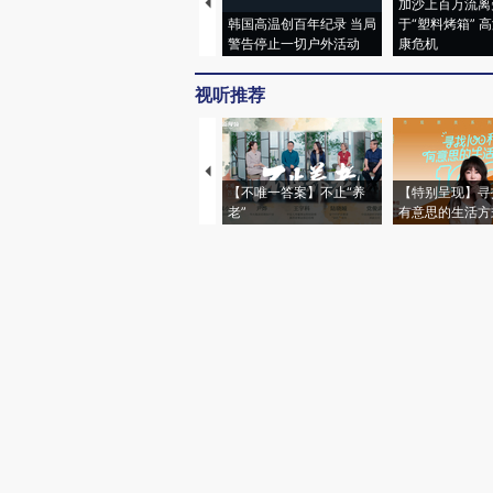
加沙上百万流离
韩国高温创百年纪录 当局
于“塑料烤箱” 
警告停止一切户外活动
康危机
视听推荐
【不唯一答案】不止“养
【特别呈现】寻
老”
有意思的生活方