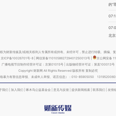
的“
07:1
07:
北京
权为财新传媒及/或相关权利人专属所有或持有。未经许可，禁止进行转载、摘编、
京ICP备10026701号-8
|
网信算备110105862729401250013号
|
京公网安备 11
广播电视节目制作经营许可证：京第01015号
|
出版物经营许可证：第直100013号
Copyright 财新网 All Rights Reserved 版权所有 复制必究
害信息举报、未成年人举报、谣言信息）：010-85905050 13195200605 举报邮
于我们
|
加入我们
|
啄木鸟公益基金会
|
意见与反馈
|
提供新闻线索
|
联系我们
|
友情