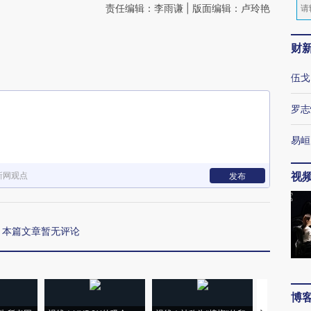
责任编辑：李雨谦 | 版面编辑：卢玲艳
财
伍戈
罗志
易峘
视
新网观点
发布
本篇文章暂无评论
博