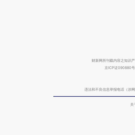
财新网所刊载内容之知识产
京ICP证090880号
违法和不良信息举报电话（涉网络暴力有
关