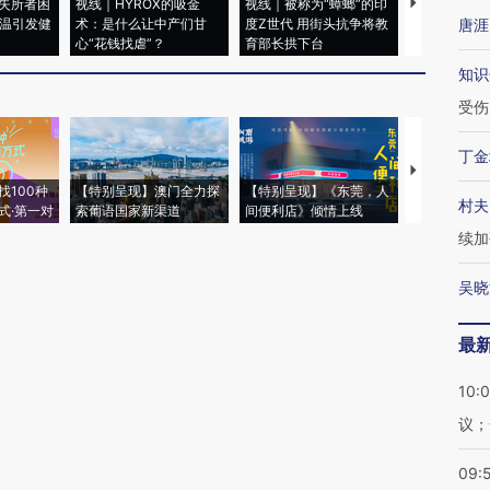
失所者困
视线｜HYROX的吸金
视线｜被称为“蟑螂”的印
视线｜“入侵
高温引发健
术：是什么让中产们甘
度Z世代 用街头抗争将教
机”？难民潮
唐涯
心“花钱找虐”？
育部长拱下台
飞地休达
知识
受伤
丁金
【推广】走
找100种
【特别呈现】澳门全力探
【特别呈现】《东莞，人
会，让数智科
村夫
式·第一对
索葡语国家新渠道
间便利店》倾情上线
业
续加
吴晓
最
10:
议；
09: