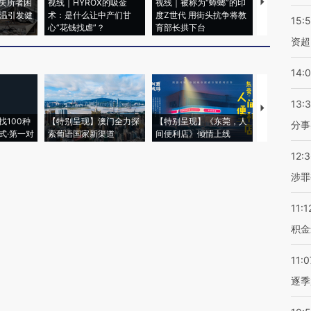
失所者困
视线｜HYROX的吸金
视线｜被称为“蟑螂”的印
视线｜“入侵
高温引发健
术：是什么让中产们甘
度Z世代 用街头抗争将教
机”？难民潮
15:
心“花钱找虐”？
育部长拱下台
飞地休达
资超
14:
13:
【推广】走
找100种
【特别呈现】澳门全力探
【特别呈现】《东莞，人
会，让数智科
分事
式·第一对
索葡语国家新渠道
间便利店》倾情上线
业
12:
涉罪
11:1
积金
11:0
逐季