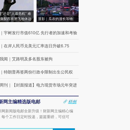
侵”还是“人道危机” 难
撕裂西班牙飞地休达
显影｜瓜农的漫长等待
｜
宇树发行市值610亿 先行者的加速和考验
｜
在岸人民币兑美元汇率连日升破6.75
我闻
｜
艾路明及多名股东被拘
｜
特朗普再签两份行政令限制出生公民权
周刊
｜
【封面报道】电力现货市场元年突进
新网主编精选版电邮
样例
新网新闻版电邮全新升级！财新网主编精心编
，每个工作日定时投递，篇篇重磅，可信可
。