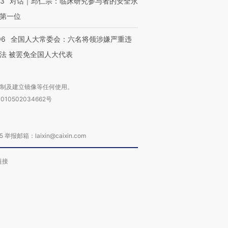
53
对话｜邱仁宗：临床研究参与者的安全永
第一位
06
全国人大常委会：六名将领涉嫌严重违
法 被罢免全国人大代表
复制及建立镜像等任何使用。
010502034662号
箱：laixin@caixin.com
链接