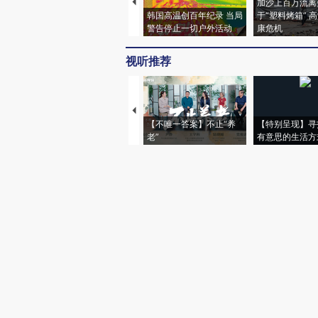
加沙上百万流离
韩国高温创百年纪录 当局
于“塑料烤箱” 
警告停止一切户外活动
康危机
视听推荐
【不唯一答案】不止“养
【特别呈现】寻
老”
有意思的生活方