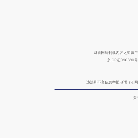
财新网所刊载内容之知识产
京ICP证090880号
违法和不良信息举报电话（涉网络暴力有
关