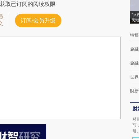
获取已订阅的阅读权限
“入
员
订阅/会员升级
民潮
文
特稿
金融
金融
世界
财新
财
财
写
引