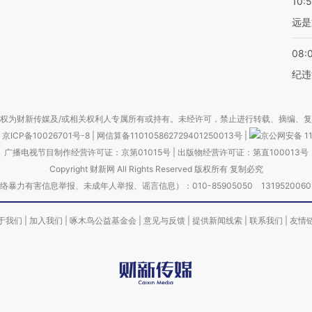
10:
远是
08:
纪违
权为财新传媒及/或相关权利人专属所有或持有。未经许可，禁止进行转载、摘编、
京ICP备10026701号-8
|
网信算备110105862729401250013号
|
京公网安备 11
广播电视节目制作经营许可证：京第01015号
|
出版物经营许可证：第直100013号
Copyright 财新网 All Rights Reserved 版权所有 复制必究
害信息举报、未成年人举报、谣言信息）：010-85905050 13195200605 举报邮
于我们
|
加入我们
|
啄木鸟公益基金会
|
意见与反馈
|
提供新闻线索
|
联系我们
|
友情