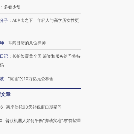
：
多看少动
分子
：
AI冲击之下，年轻人与高学历女性更
坤
：
耳闻目睹的几位律师
日记
：
长护险覆盖全国 筹资和服务给予将持
码
波
：
“沉睡”的10万亿元公积金
新文章
46
离岸信托90天补税窗口期疑问
00
普渡机器人如何平衡“脚踏实地”与“仰望星
？