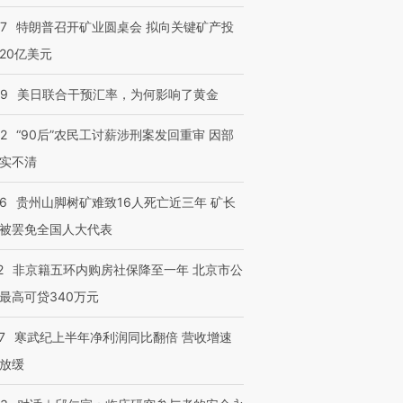
”还是“人道危
湖北宜昌局部短时降雨
哈尔滨遭遇短时极端强降
撕裂西班牙
128毫米 紧急转移近
雨 3小时累计雨量超80毫
秘鲁纳斯
57
特朗普召开矿业圆桌会 拟向关键矿产投
4000人
米
13人遇难
20亿美元
09
美日联合干预汇率，为何影响了黄金
32
“90后”农民工讨薪涉刑案发回重审 因部
进第四届链博
【商旅对话】华住集团
技“链”接产
【特别呈现】寻找100种
CFO：不靠规模取胜，华
【特别呈
实不清
有意思的生活方式·第三对
住三大增长引擎是什么？
有意思的
36
贵州山脚树矿难致16人死亡近三年 矿长
被罢免全国人大代表
2
非京籍五环内购房社保降至一年 北京市公
最高可贷340万元
7
寒武纪上半年净利润同比翻倍 营收增速
放缓