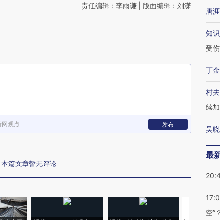
责任编辑：李雨谦 | 版面编辑：刘潇
唐涯
知识
受伤
丁金
村夫
续加
新网观点
发布
吴晓
最
本篇文章暂无评论
20:
17:
空”