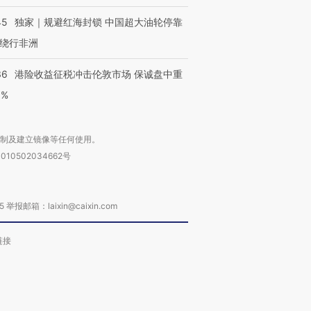
45
独家｜规避红海封锁 中国超大油轮停靠
绕行非洲
36
港险收益征税冲击伦敦市场 保诚盘中重
3%
复制及建立镜像等任何使用。
010502034662号
箱：laixin@caixin.com
链接