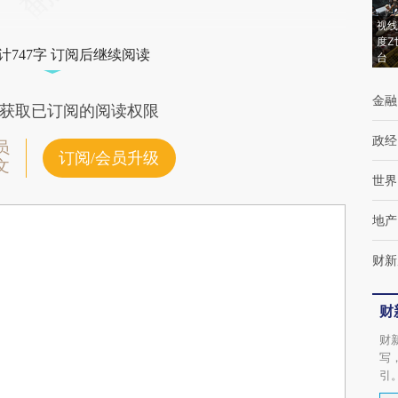
视线
度Z
计747字 订阅后继续阅读
台
金融
获取已订阅的阅读权限
政经
员
订阅/会员升级
文
世界
地产
财新
财
财
写
引