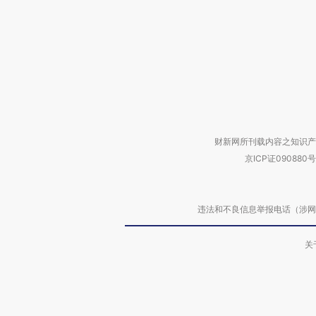
财新网所刊载内容之知识产
京ICP证090880号
违法和不良信息举报电话（涉网络暴力有
关