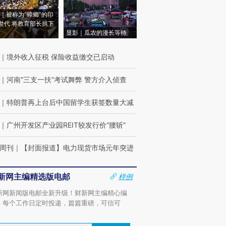
｜被称为“蟑螂”的印
世代 将教育部长拱下
显影｜瓜农的漫长等待
｜
境外收入征税 保险收益缴交已启动
｜
河南“三支一扶”考试舞弊 警方介入侦查
｜
特朗普再上台后中国留学生获签数量大减
｜
广州开发区产业园REIT较发行价“腰斩”
周刊
｜
【封面报道】电力现货市场元年突进
新网主编精选版电邮
样例
新网新闻版电邮全新升级！财新网主编精心编
，每个工作日定时投递，篇篇重磅，可信可
。