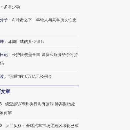
：
多看少动
跨国走私7万
视线｜HY
分子
：
AI冲击之下，年轻人与高学历女性更
检体内含3种
泽连斯基密集出访美英 索
秘鲁纳斯卡观光飞机坠毁
术：是什
要防空导弹“救急”
13人遇难
心“花钱找
坤
：
耳闻目睹的几位律师
日记
：
长护险覆盖全国 筹资和服务给予将持
码
进第四届链博
【商旅对话】华住集团
技“链”接产
【特别呈现】寻找100种
CFO：不靠规模取胜，华
【特别呈
有意思的生活方式·第三对
住三大增长引擎是什么？
有意思的
波
：
“沉睡”的10万亿元公积金
新文章
6
侦查起诉审判执行均有漏洞 涉案财物处
象何解
58
罗兰贝格：全球汽车市场逐渐区域化已成