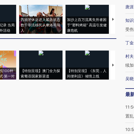
唐涯
西班牙休达进入紧急状态
加沙上百万流离失所者困
马航飞行员
知识
纪录 当局
数千非法移民从摩洛哥闯
于“塑料烤箱” 高温引发健
粒摇头丸 尿
受伤
外活动
入
康危机
毒品
丁金
村夫
续加
【推广】走
找100种
【特别呈现】澳门全力探
【特别呈现】《东莞，人
会，让数智科
式·第一对
索葡语国家新渠道
间便利店》倾情上线
业
吴晓
最
11:5
置乱
10: