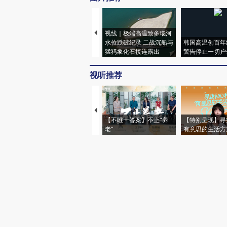
视线｜极端高温致多瑙河
水位跌破纪录 二战沉船与
韩国高温创百年
猛犸象化石接连露出
警告停止一切户
视听推荐
【不唯一答案】不止“养
【特别呈现】寻
老”
有意思的生活方