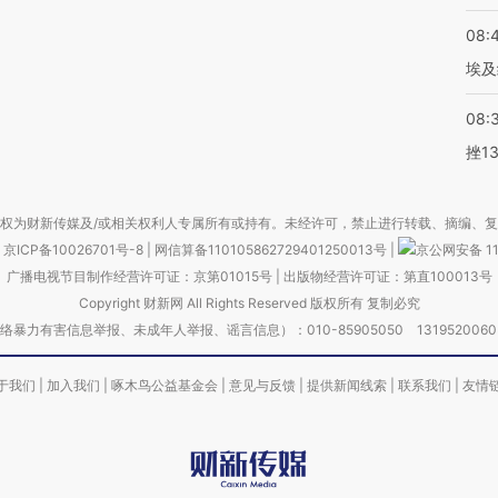
08:
埃及
08:
挫1
权为财新传媒及/或相关权利人专属所有或持有。未经许可，禁止进行转载、摘编、
京ICP备10026701号-8
|
网信算备110105862729401250013号
|
京公网安备 11
广播电视节目制作经营许可证：京第01015号
|
出版物经营许可证：第直100013号
Copyright 财新网 All Rights Reserved 版权所有 复制必究
害信息举报、未成年人举报、谣言信息）：010-85905050 13195200605 举报邮
于我们
|
加入我们
|
啄木鸟公益基金会
|
意见与反馈
|
提供新闻线索
|
联系我们
|
友情