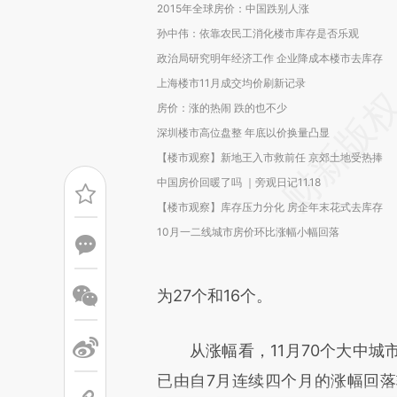
2015年全球房价：中国跌别人涨
孙中伟：依靠农民工消化楼市库存是否乐观
政治局研究明年经济工作 企业降成本楼市去库存
上海楼市11月成交均价刷新记录
房价：涨的热闹 跌的也不少
深圳楼市高位盘整 年底以价换量凸显
【楼市观察】新地王入市救前任 京郊土地受热捧
中国房价回暖了吗 ｜旁观日记11.18
【楼市观察】库存压力分化 房企年末花式去库存
10月一二线城市房价环比涨幅小幅回落
为27个和16个。
从涨幅看，11月70个大中城
已由自7月连续四个月的涨幅回落转