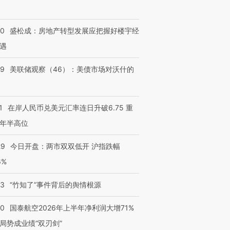
50
盛松成：房地产转型发展应把握好楼宇经
遇
39
美联储观察（46）：美债市场对沃什的
1
在岸人民币兑美元汇率连日升破6.75 重
年半高位
29
今日开盘：两市双双低开 沪指跌幅
6%
13
“竹知了”事件背后的舆情根源
10
国泰航空2026年上半年净利润大增71%
局势成业绩“双刃剑”