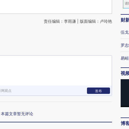
财
责任编辑：李雨谦 | 版面编辑：卢玲艳
伍戈
罗志
易峘
视
新网观点
发布
本篇文章暂无评论
博