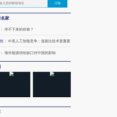
订阅
新名家
：
停不下来的价格？
恒
：
中美人工智能竞争：道路比技术更重要
：
海外能源供给缺口对中国的影响
频
客
跨国走私7万
视线｜被称为“蟑螂”的印
视线｜“入侵”还是“人道危