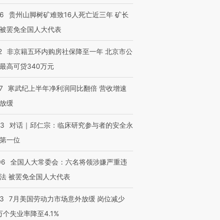
36
贵州山脚树矿难致16人死亡近三年 矿长
被罢免全国人大代表
2
非京籍五环内购房社保降至一年 北京市公
最高可贷340万元
7
寒武纪上半年净利润同比翻倍 营收增速
放缓
53
对话｜邱仁宗：临床研究参与者的安全永
第一位
06
全国人大常委会：六名将领涉嫌严重违
法 被罢免全国人大代表
43
7月美国劳动力市场意外放缓 岗位减少
3万个失业率降至4.1%