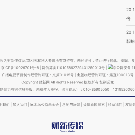
20:
倍
20:1
影响
权为财新传媒及/或相关权利人专属所有或持有。未经许可，禁止进行转载、摘编、
京ICP备10026701号-8
|
网信算备110105862729401250013号
|
京公网安备 11
广播电视节目制作经营许可证：京第01015号
|
出版物经营许可证：第直100013号
Copyright 财新网 All Rights Reserved 版权所有 复制必究
害信息举报、未成年人举报、谣言信息）：010-85905050 13195200605 举报邮
于我们
|
加入我们
|
啄木鸟公益基金会
|
意见与反馈
|
提供新闻线索
|
联系我们
|
友情