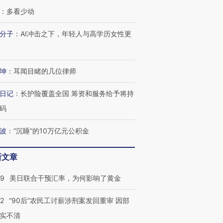
检体内含3种
度Z世代 用街头抗争将教
机”？难民潮撕裂西班牙
秘鲁纳斯
：
多看少动
育部长拱下台
飞地休达
13人遇难
分子
：
AI冲击之下，年轻人与高学历女性更
坤
：
耳闻目睹的几位律师
进第四届链博
【商旅对话】华住集团
技“链”接产
【特别呈现】寻找100种
CFO：不靠规模取胜，华
【特别呈
有意思的生活方式·第三对
住三大增长引擎是什么？
有意思的
日记
：
长护险覆盖全国 筹资和服务给予将持
码
波
：
“沉睡”的10万亿元公积金
新文章
09
美日联合干预汇率，为何影响了黄金
32
“90后”农民工讨薪涉刑案发回重审 因部
实不清