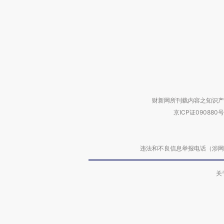
财新网所刊载内容之知识产
京ICP证090880号
违法和不良信息举报电话（涉网络暴力有
关