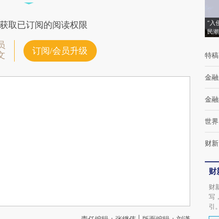
“入
获取已订阅的阅读权限
民潮
员
订阅/会员升级
文
特稿
金融
金融
世界
财新
财
财
写
引
责任编辑：张继伟 | 版面编辑：刘潇