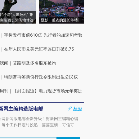
侵”还是“人道危机” 难
撕裂西班牙飞地休达
显影｜瓜农的漫长等待
｜
宇树发行市值610亿 先行者的加速和考验
｜
在岸人民币兑美元汇率连日升破6.75
我闻
｜
艾路明及多名股东被拘
｜
特朗普再签两份行政令限制出生公民权
周刊
｜
【封面报道】电力现货市场元年突进
新网主编精选版电邮
样例
新网新闻版电邮全新升级！财新网主编精心编
，每个工作日定时投递，篇篇重磅，可信可
。