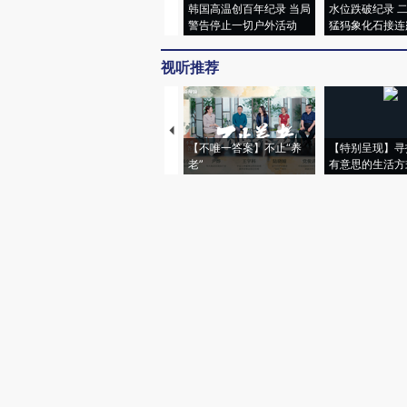
韩国高温创百年纪录 当局
水位跌破纪录 
警告停止一切户外活动
猛犸象化石接连
视听推荐
【不唯一答案】不止“养
【特别呈现】寻
老”
有意思的生活方