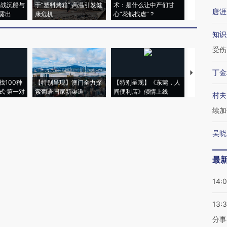
二战沉船与
于“塑料烤箱” 高温引发健
术：是什么让中产们甘
粒摇头丸 尿
唐涯
露出
康危机
心“花钱找虐”？
毒品
知识
受伤
丁金
【推广】走
找100种
【特别呈现】澳门全力探
【特别呈现】《东莞，人
会，让数智科
式·第一对
索葡语国家新渠道
间便利店》倾情上线
业
村夫
续加
吴晓
最
14:
13:
分事