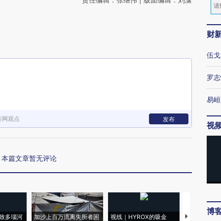
财
伍戈
罗志
易峘
新网观点
发布
视
本篇文章暂无评论
博
致多瑙河
加沙上百万流离失所者困
视线｜HYROX的吸金
马航飞行员