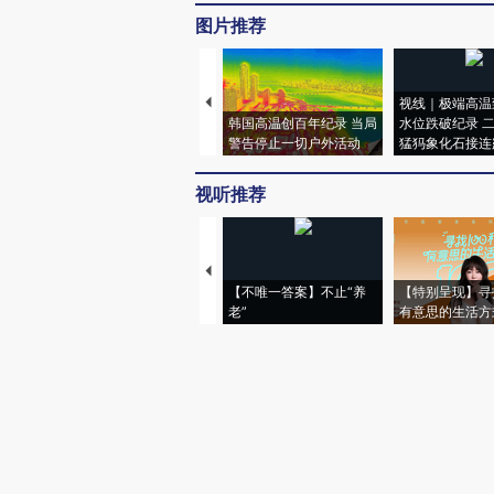
图片推荐
视线｜极端高温
韩国高温创百年纪录 当局
水位跌破纪录 
警告停止一切户外活动
猛犸象化石接连
视听推荐
【不唯一答案】不止“养
【特别呈现】寻
老”
有意思的生活方