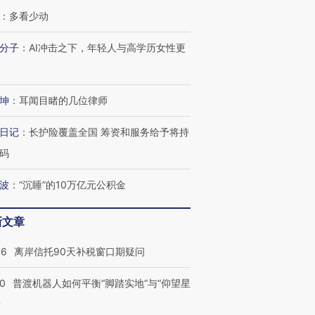
：
多看少动
分子
：
AI冲击之下，年轻人与高学历女性更
跨国走私7万
视线｜被称为“蟑螂”的印
视线｜“入侵”还是“人道危
检体内含3种
度Z世代 用街头抗争将教
机”？难民潮撕裂西班牙
秘鲁纳斯
育部长拱下台
飞地休达
13人遇难
坤
：
耳闻目睹的几位律师
日记
：
长护险覆盖全国 筹资和服务给予将持
码
进第四届链博
【商旅对话】华住集团
波
：
“沉睡”的10万亿元公积金
技“链”接产
【特别呈现】寻找100种
CFO：不靠规模取胜，华
【特别呈
有意思的生活方式·第三对
住三大增长引擎是什么？
有意思的
新文章
46
离岸信托90天补税窗口期疑问
00
普渡机器人如何平衡“脚踏实地”与“仰望星
？