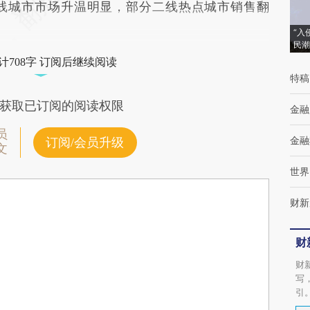
线城市市场升温明显，部分二线热点城市销售翻
“入
民潮
计708字 订阅后继续阅读
特稿
获取已订阅的阅读权限
金融
员
金融
订阅/会员升级
文
世界
财新
财
财
写
引