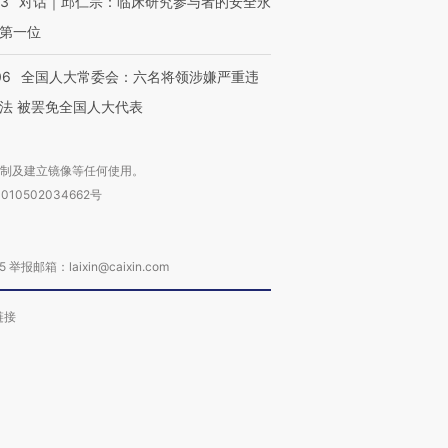
53
对话｜邱仁宗：临床研究参与者的安全永
第一位
06
全国人大常委会：六名将领涉嫌严重违
法 被罢免全国人大代表
复制及建立镜像等任何使用。
010502034662号
箱：laixin@caixin.com
链接