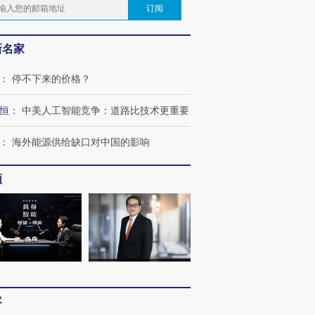
订阅
新名家
：
停不下来的价格？
恒
：
中美人工智能竞争：道路比技术更重要
：
海外能源供给缺口对中国的影响
频
客