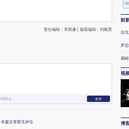
财
责任编辑：李雨谦 | 版面编辑：刘晓景
伍戈
罗志
易峘
视
新网观点
发布
本篇文章暂无评论
博