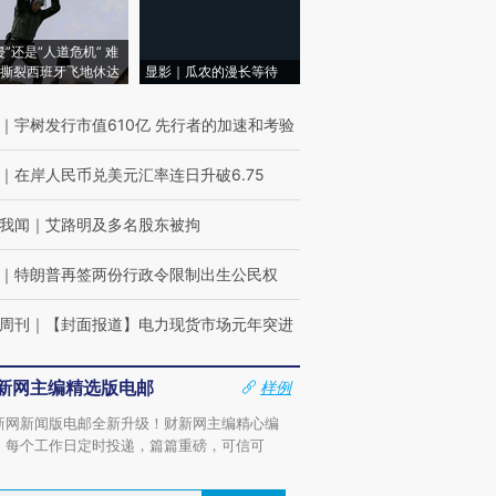
侵”还是“人道危机” 难
撕裂西班牙飞地休达
显影｜瓜农的漫长等待
｜
宇树发行市值610亿 先行者的加速和考验
｜
在岸人民币兑美元汇率连日升破6.75
我闻
｜
艾路明及多名股东被拘
｜
特朗普再签两份行政令限制出生公民权
周刊
｜
【封面报道】电力现货市场元年突进
新网主编精选版电邮
样例
新网新闻版电邮全新升级！财新网主编精心编
，每个工作日定时投递，篇篇重磅，可信可
。