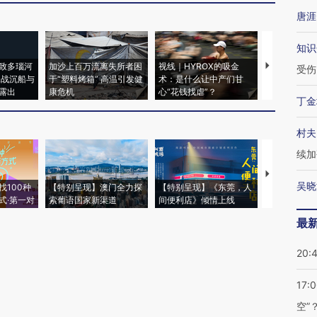
唐涯
知识
致多瑙河
加沙上百万流离失所者困
视线｜HYROX的吸金
马航飞行员
受伤
二战沉船与
于“塑料烤箱” 高温引发健
术：是什么让中产们甘
粒摇头丸 尿
露出
康危机
心“花钱找虐”？
毒品
丁金
村夫
续加
【推广】走
吴晓
找100种
【特别呈现】澳门全力探
【特别呈现】《东莞，人
会，让数智科
式·第一对
索葡语国家新渠道
间便利店》倾情上线
业
最
20:
17:
空”