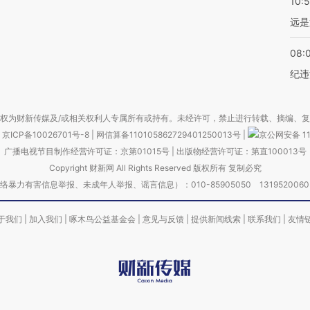
10:
远是
08:
纪违
权为财新传媒及/或相关权利人专属所有或持有。未经许可，禁止进行转载、摘编、
京ICP备10026701号-8
|
网信算备110105862729401250013号
|
京公网安备 11
广播电视节目制作经营许可证：京第01015号
|
出版物经营许可证：第直100013号
Copyright 财新网 All Rights Reserved 版权所有 复制必究
害信息举报、未成年人举报、谣言信息）：010-85905050 13195200605 举报邮
于我们
|
加入我们
|
啄木鸟公益基金会
|
意见与反馈
|
提供新闻线索
|
联系我们
|
友情