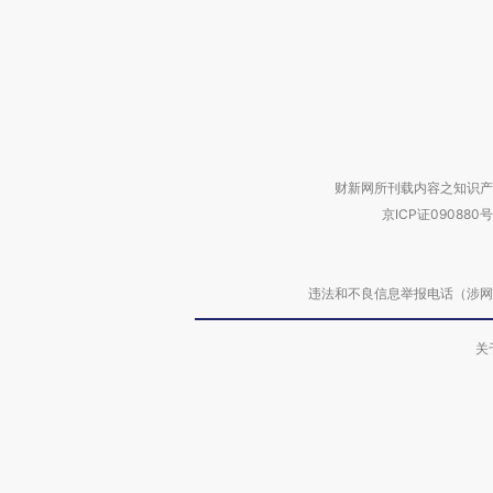
财新网所刊载内容之知识产
京ICP证090880号
违法和不良信息举报电话（涉网络暴力有
关