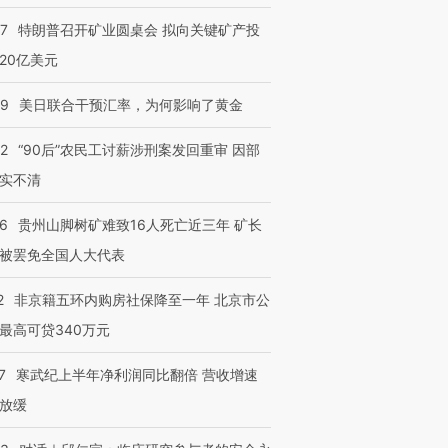
57
特朗普召开矿业圆桌会 拟向关键矿产投
20亿美元
09
美日联合干预汇率，为何影响了黄金
32
“90后”农民工讨薪涉刑案发回重审 因部
实不清
36
贵州山脚树矿难致16人死亡近三年 矿长
被罢免全国人大代表
2
非京籍五环内购房社保降至一年 北京市公
最高可贷340万元
7
寒武纪上半年净利润同比翻倍 营收增速
放缓