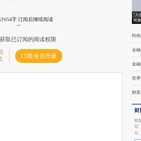
“入
计654字 订阅后继续阅读
民潮
特稿
获取已订阅的阅读权限
金融
员
订阅/会员升级
文
金融
世界
财新
财
财
写
引