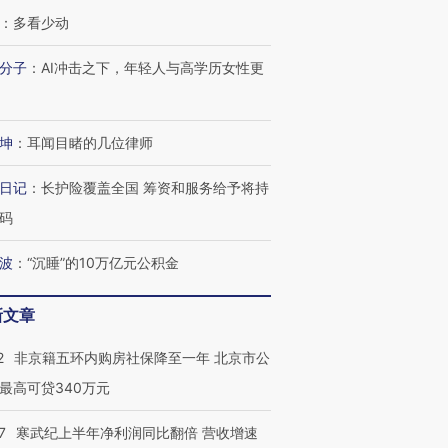
：
多看少动
跨国走私7万
视线｜被称为“蟑螂”的印
视线｜“入侵”还是“人道危
分子
：
AI冲击之下，年轻人与高学历女性更
检体内含3种
度Z世代 用街头抗争将教
机”？难民潮撕裂西班牙
秘鲁纳斯
育部长拱下台
飞地休达
13人遇难
坤
：
耳闻目睹的几位律师
日记
：
长护险覆盖全国 筹资和服务给予将持
码
进第四届链博
【商旅对话】华住集团
技“链”接产
【特别呈现】寻找100种
CFO：不靠规模取胜，华
【特别呈
有意思的生活方式·第三对
住三大增长引擎是什么？
有意思的
波
：
“沉睡”的10万亿元公积金
新文章
2
非京籍五环内购房社保降至一年 北京市公
最高可贷340万元
7
寒武纪上半年净利润同比翻倍 营收增速