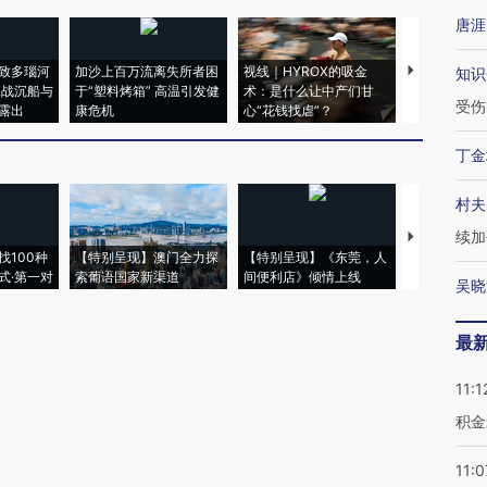
唐涯
致多瑙河
加沙上百万流离失所者困
视线｜HYROX的吸金
马航飞行员
知识
二战沉船与
于“塑料烤箱” 高温引发健
术：是什么让中产们甘
粒摇头丸 尿
受伤
露出
康危机
心“花钱找虐”？
毒品
丁金
村夫
续加
【推广】走
找100种
【特别呈现】澳门全力探
【特别呈现】《东莞，人
会，让数智科
式·第一对
索葡语国家新渠道
间便利店》倾情上线
业
吴晓
最
11:1
积金
11:0