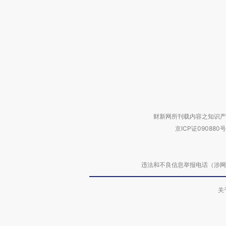
财新网所刊载内容之知识产
京ICP证090880号
违法和不良信息举报电话（涉网络暴力有
关