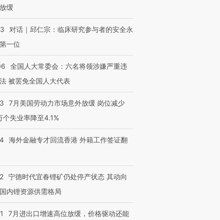
放缓
53
对话｜邱仁宗：临床研究参与者的安全永
第一位
06
全国人大常委会：六名将领涉嫌严重违
法 被罢免全国人大代表
43
7月美国劳动力市场意外放缓 岗位减少
3万个失业率降至4.1%
14
海外金融专才回流香港 外籍工作签证翻
2
宁德时代宜春锂矿仍处停产状态 其动向
国内锂资源供需格局
1
7月进出口增速高位放缓，价格驱动还能