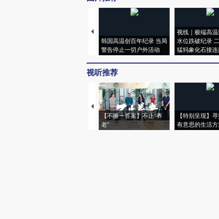
视线｜极端高温
韩国高温创百年纪录 当局
水位跌破纪录 
警告停止一切户外活动
猛犸象化石接连
视听推荐
【不唯一答案】不止“养
【特别呈现】寻
老”
有意思的生活方