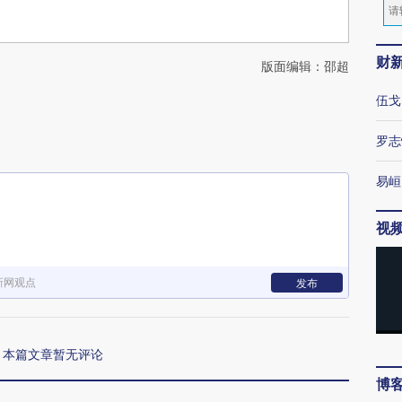
财
版面编辑：邵超
伍戈
罗志
易峘
视
新网观点
发布
本篇文章暂无评论
博