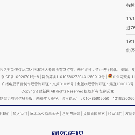
持续
19:1
过7
19:1
能否
权为财新传媒及/或相关权利人专属所有或持有。未经许可，禁止进行转载、摘编、
京ICP备10026701号-8
|
网信算备110105862729401250013号
|
京公网安备 11
广播电视节目制作经营许可证：京第01015号
|
出版物经营许可证：第直100013号
Copyright 财新网 All Rights Reserved 版权所有 复制必究
害信息举报、未成年人举报、谣言信息）：010-85905050 13195200605 举报邮
于我们
|
加入我们
|
啄木鸟公益基金会
|
意见与反馈
|
提供新闻线索
|
联系我们
|
友情