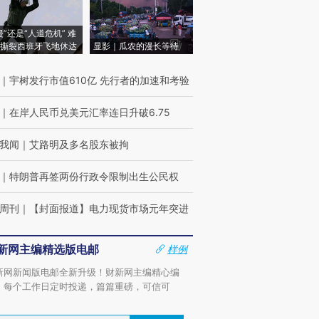
侵”还是“人道危机” 难
撕裂西班牙飞地休达
显影｜瓜农的漫长等待
｜
宇树发行市值610亿 先行者的加速和考验
｜
在岸人民币兑美元汇率连日升破6.75
我闻
｜
艾路明及多名股东被拘
｜
特朗普再签两份行政令限制出生公民权
周刊
｜
【封面报道】电力现货市场元年突进
新网主编精选版电邮
样例
新网新闻版电邮全新升级！财新网主编精心编
，每个工作日定时投递，篇篇重磅，可信可
。