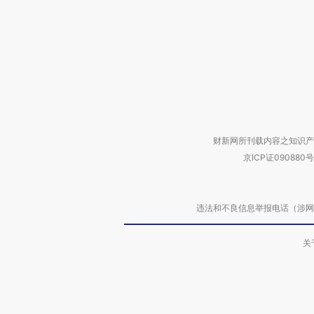
财新网所刊载内容之知识产
京ICP证090880号
违法和不良信息举报电话（涉网络暴力有
关