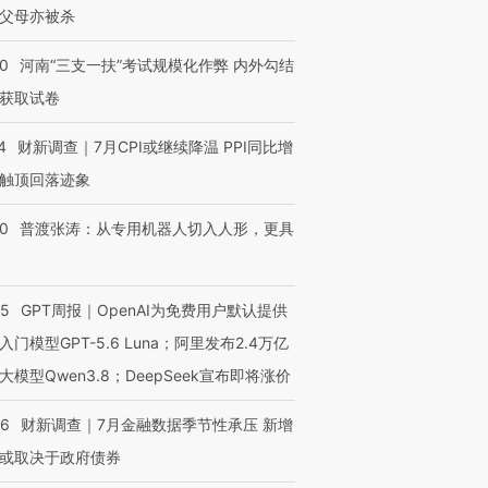
父母亦被杀
40
河南“三支一扶”考试规模化作弊 内外勾结
获取试卷
4
财新调查｜7月CPI或继续降温 PPI同比增
触顶回落迹象
00
普渡张涛：从专用机器人切入人形，更具
55
GPT周报｜OpenAI为免费用户默认提供
入门模型GPT-5.6 Luna；阿里发布2.4万亿
大模型Qwen3.8；DeepSeek宣布即将涨价
46
财新调查｜7月金融数据季节性承压 新增
或取决于政府债券