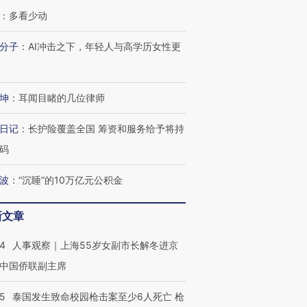
：
多看少动
分子
：
AI冲击之下，年轻人与高学历女性更
跨国走私7万
视线｜被称为“蟑螂”的印
视线｜“入侵”还是“人道危
检体内含3种
度Z世代 用街头抗争将教
机”？难民潮撕裂西班牙
秘鲁纳斯
育部长拱下台
飞地休达
13人遇难
坤
：
耳闻目睹的几位律师
日记
：
长护险覆盖全国 筹资和服务给予将持
码
进第四届链博
【商旅对话】华住集团
波
：
“沉睡”的10万亿元公积金
技“链”接产
【特别呈现】寻找100种
CFO：不靠规模取胜，华
【特别呈
有意思的生活方式·第三对
住三大增长引擎是什么？
有意思的
新文章
24
人事观察｜上海55岁女副市长解冬进京
中国侨联副主席
45
泰国发生致命校园枪击案至少6人死亡 枪