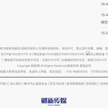
16:
15:
模型
15:2
权为财新传媒及/或相关权利人专属所有或持有。未经许可，禁止进行转载、摘编、
京ICP备10026701号-8
|
网信算备110105862729401250013号
|
京公网安备 11
广播电视节目制作经营许可证：京第01015号
|
出版物经营许可证：第直100013号
Copyright 财新网 All Rights Reserved 版权所有 复制必究
害信息举报、未成年人举报、谣言信息）：010-85905050 13195200605 举报邮
于我们
|
加入我们
|
啄木鸟公益基金会
|
意见与反馈
|
提供新闻线索
|
联系我们
|
友情