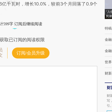
亿千瓦时，增长10.0%，较前3个月回落了0.9个
“入
民潮
计599字 订阅后继续阅读
特稿
获取已订阅的阅读权限
金融
员
金融
订阅/会员升级
文
世界
财新
财
财
写
引