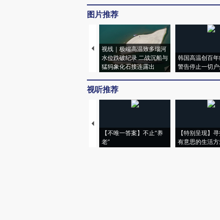
图片推荐
视线｜极端高温致多瑙河
水位跌破纪录 二战沉船与
韩国高温创百年
猛犸象化石接连露出
警告停止一切户
视听推荐
【不唯一答案】不止“养
【特别呈现】寻
老”
有意思的生活方