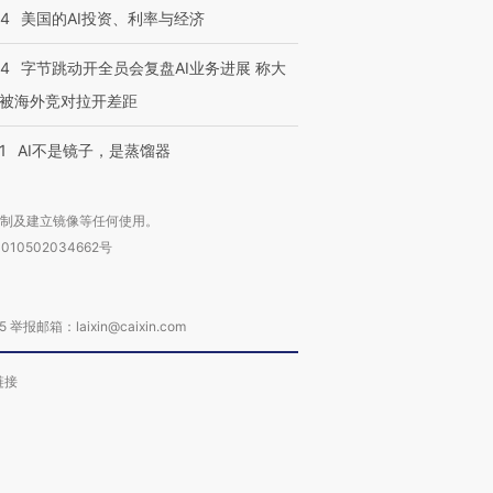
44
美国的AI投资、利率与经济
44
字节跳动开全员会复盘AI业务进展 称大
被海外竞对拉开差距
1
AI不是镜子，是蒸馏器
复制及建立镜像等任何使用。
010502034662号
箱：laixin@caixin.com
链接