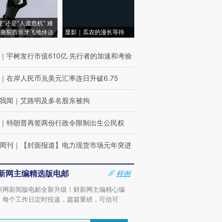
侵”还是“人道危机” 难
撕裂西班牙飞地休达
显影｜瓜农的漫长等待
｜
宇树发行市值610亿 先行者的加速和考验
｜
在岸人民币兑美元汇率连日升破6.75
我闻
｜
艾路明及多名股东被拘
｜
特朗普再签两份行政令限制出生公民权
周刊
｜
【封面报道】电力现货市场元年突进
新网主编精选版电邮
样例
新网新闻版电邮全新升级！财新网主编精心编
，每个工作日定时投递，篇篇重磅，可信可
。