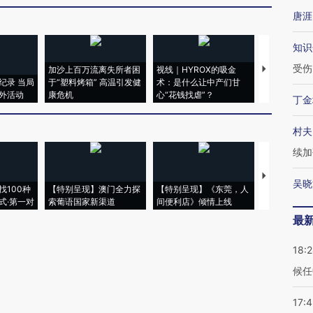
唐涯
知识
受伤
加沙上百万流离失所者困
视线｜HYROX的吸金
马航飞行员
纪录 当局
于“塑料烤箱” 高温引发健
术：是什么让中产们甘
粒摇头丸 尿
外活动
康危机
心“花钱找虐”？
毒品
丁金
村夫
续加
【推广】走
吴晓
找100种
【特别呈现】澳门全力探
【特别呈现】《东莞，人
会，让数智科
式·第一对
索葡语国家新渠道
间便利店》倾情上线
业
最
18:
候任
17: