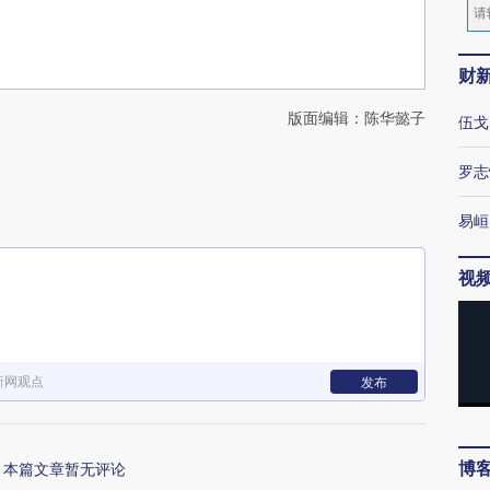
财
版面编辑：陈华懿子
伍戈
罗志
易峘
视
新网观点
发布
博
本篇文章暂无评论