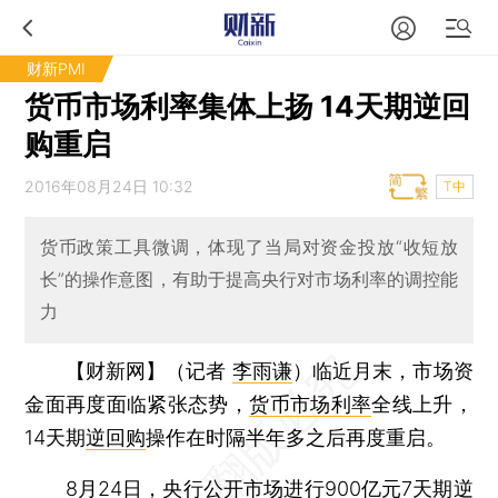
财新PMI
货币市场利率集体上扬 14天期逆回
购重启
2016年08月24日 10:32
T中
货币政策工具微调，体现了当局对资金投放“收短放
长”的操作意图，有助于提高央行对市场利率的调控能
力
【财新网】（记者
李雨谦
）
临近月末，市场资
金面再度面临紧张态势，
货币市场利率
全线上升，
14天期
逆回购
操作在时隔半年多之后再度重启。
8月24日，央行公开市场进行900亿元7天期逆