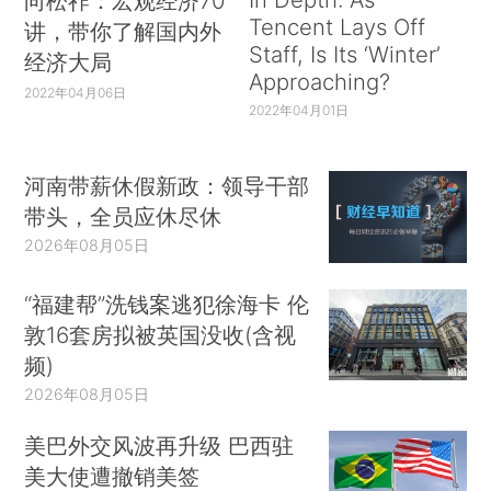
向松祚：宏观经济70
Tencent Lays Off
讲，带你了解国内外
Staff, Is Its ‘Winter’
经济大局
Approaching?
2022年04月06日
2022年04月01日
河南带薪休假新政：领导干部
带头，全员应休尽休
2026年08月05日
“福建帮”洗钱案逃犯徐海卡 伦
敦16套房拟被英国没收(含视
频)
2026年08月05日
美巴外交风波再升级 巴西驻
美大使遭撤销美签