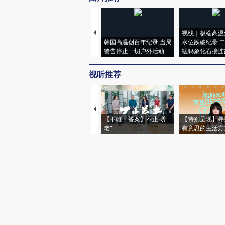
视线｜极端高温
韩国高温创百年纪录 当局
水位跌破纪录 
警告停止一切户外活动
猛犸象化石接连
视听推荐
【不唯一答案】不止“养
【特别呈现】寻
老”
有意思的生活方