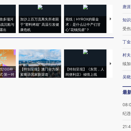
唐涯
致多瑙河
加沙上百万流离失所者困
视线｜HYROX的吸金
马航飞行员
知识
二战沉船与
于“塑料烤箱” 高温引发健
术：是什么让中产们甘
粒摇头丸 尿
受伤
露出
康危机
心“花钱找虐”？
毒品
丁金
村夫
续加
【推广】走
找100种
【特别呈现】澳门全力探
【特别呈现】《东莞，人
会，让数智科
式·第一对
索葡语国家新渠道
间便利店》倾情上线
业
吴晓
最
08:
纪违
21: