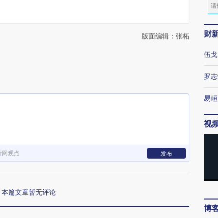
财
版面编辑：张柘
伍戈
罗志
易峘
视
新网观点
发布
本篇文章暂无评论
博