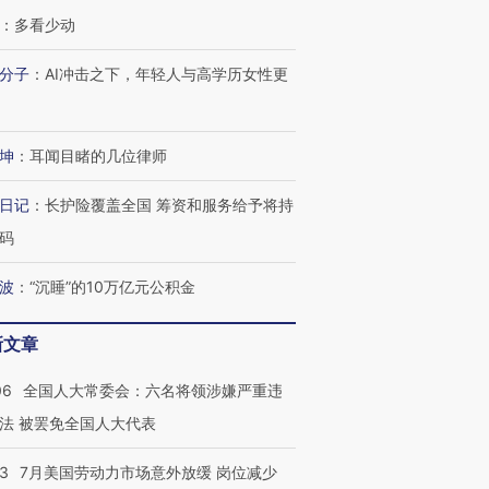
：
多看少动
跨国走私7万
视线｜被称为“蟑螂”的印
视线｜“入侵”还是“人道危
分子
：
AI冲击之下，年轻人与高学历女性更
检体内含3种
度Z世代 用街头抗争将教
机”？难民潮撕裂西班牙
秘鲁纳斯
育部长拱下台
飞地休达
13人遇难
坤
：
耳闻目睹的几位律师
日记
：
长护险覆盖全国 筹资和服务给予将持
码
进第四届链博
【商旅对话】华住集团
技“链”接产
【特别呈现】寻找100种
CFO：不靠规模取胜，华
【特别呈
有意思的生活方式·第三对
住三大增长引擎是什么？
有意思的
波
：
“沉睡”的10万亿元公积金
新文章
06
全国人大常委会：六名将领涉嫌严重违
法 被罢免全国人大代表
43
7月美国劳动力市场意外放缓 岗位减少