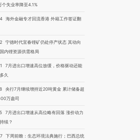
3万个失业率降至4.1%
14
海外金融专才回流香港 外籍工作签证翻
2
宁德时代宜春锂矿仍处停产状态 其动向
国内锂资源供需格局
1
7月进出口增速高位放缓，价格驱动还能
多久
8
央行7月继续增持近20吨黄金 累计储备超
600万盎司
5
7月进出口增速从高位略有回落 涨价动力
持续？
07
下周前瞻：生态环境法典施行；巴西总统