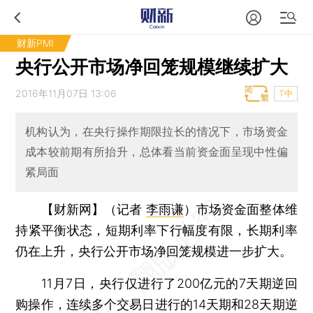
财新PMI
央行公开市场净回笼规模继续扩大
2016年11月07日 13:06
T中
机构认为，在央行操作期限拉长的情况下，市场资金
成本较前期有所抬升，总体看当前资金面呈现中性偏
紧局面
【财新网】（记者
李雨谦
）
市场资金面整体维
持紧平衡状态，短期利率下行幅度有限，长期利率
仍在上升，央行公开市场净回笼规模进一步扩大。
11月7日，央行仅进行了200亿元的7天期逆回
购操作，连续多个交易日进行的14天期和28天期逆