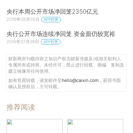
央行本周公开市场净回笼2350亿元
2016年08月05日
APP打开
央行公开市场连续净回笼 资金面仍较宽裕
2016年07月06日
APP打开
财新网所刊载内容之知识产权为财新传媒及/或相关权利人
专属所有或持有。未经许可，禁止进行转载、摘编、复制及
建立镜像等任何使用。
如有意愿转载，请发邮件至
hello@caixin.com
，获得书面
确认及授权后，方可转载。
推荐阅读