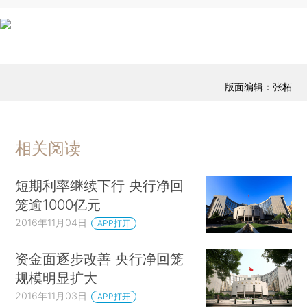
版面编辑：张柘
相关阅读
短期利率继续下行 央行净回
笼逾1000亿元
2016年11月04日
APP打开
资金面逐步改善 央行净回笼
规模明显扩大
2016年11月03日
APP打开