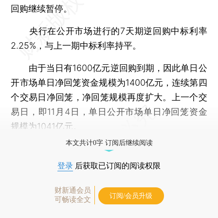
回购继续暂停。
央行在公开市场进行的7天期逆回购中标利率
2.25%，与上一期中标利率持平。
由于当日有1600亿元逆回购到期，因此单日公
开市场单日净回笼资金规模为1400亿元，连续第四
个交易日净回笼，净回笼规模再度扩大。上一个交
易日，即11月4日，单日公开市场单日净回笼资金
规模为1041亿元。
本文共计0字 订阅后继续阅读
登录
后获取已订阅的阅读权限
财新通会员
订阅/会员升级
可畅读全文