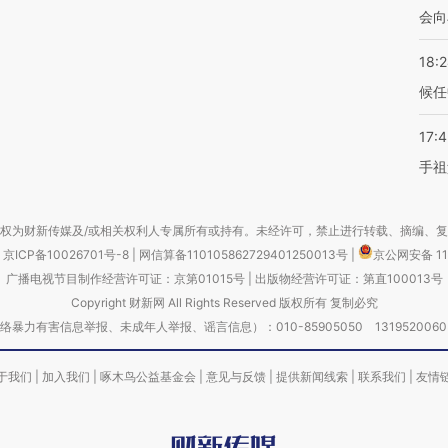
会向
18:
候任
17:
手祖
权为财新传媒及/或相关权利人专属所有或持有。未经许可，禁止进行转载、摘编、
京ICP备10026701号-8
|
网信算备110105862729401250013号
|
京公网安备 11
广播电视节目制作经营许可证：京第01015号
|
出版物经营许可证：第直100013号
Copyright 财新网 All Rights Reserved 版权所有 复制必究
害信息举报、未成年人举报、谣言信息）：010-85905050 13195200605 举报邮
于我们
|
加入我们
|
啄木鸟公益基金会
|
意见与反馈
|
提供新闻线索
|
联系我们
|
友情