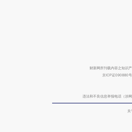
财新网所刊载内容之知识产
京ICP证090880号
违法和不良信息举报电话（涉网络暴力有
关