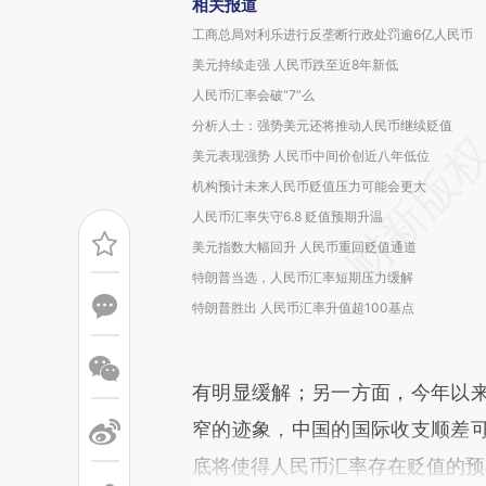
相关报道
工商总局对利乐进行反垄断行政处罚逾6亿人民币
美元持续走强 人民币跌至近8年新低
人民币汇率会破“7”么
分析人士：强势美元还将推动人民币继续贬值
美元表现强势 人民币中间价创近八年低位
机构预计未来人民币贬值压力可能会更大
人民币汇率失守6.8 贬值预期升温
美元指数大幅回升 人民币重回贬值通道
特朗普当选，人民币汇率短期压力缓解
特朗普胜出 人民币汇率升值超100基点
有明显缓解；另一方面，今年以
窄的迹象，中国的国际收支顺差
底将使得人民币汇率存在贬值的预