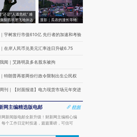
侵”还是“人道危机” 难
撕裂西班牙飞地休达
显影｜瓜农的漫长等待
｜
宇树发行市值610亿 先行者的加速和考验
｜
在岸人民币兑美元汇率连日升破6.75
我闻
｜
艾路明及多名股东被拘
｜
特朗普再签两份行政令限制出生公民权
周刊
｜
【封面报道】电力现货市场元年突进
新网主编精选版电邮
样例
新网新闻版电邮全新升级！财新网主编精心编
，每个工作日定时投递，篇篇重磅，可信可
。