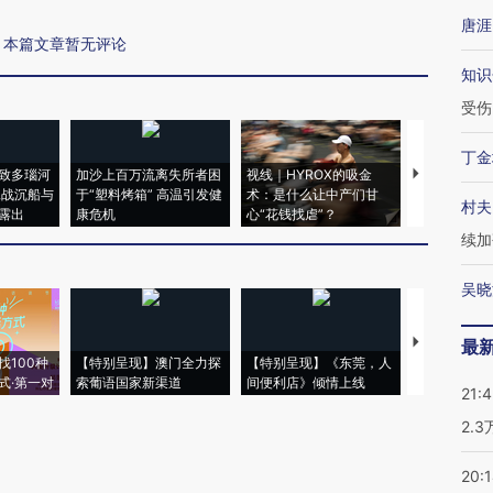
唐涯
本篇文章暂无评论
知识
受伤
丁金
致多瑙河
加沙上百万流离失所者困
视线｜HYROX的吸金
马航飞行员
二战沉船与
于“塑料烤箱” 高温引发健
术：是什么让中产们甘
粒摇头丸 尿
村夫
露出
康危机
心“花钱找虐”？
毒品
续加
吴晓
【推广】走
最
找100种
【特别呈现】澳门全力探
【特别呈现】《东莞，人
会，让数智科
式·第一对
索葡语国家新渠道
间便利店》倾情上线
业
21:
2.
20: