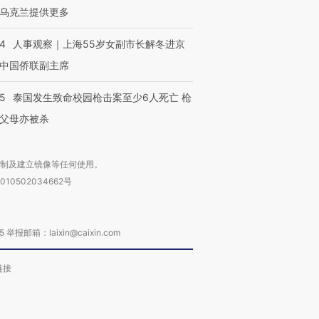
乌克兰提供更多
24
人事观察｜上海55岁女副市长解冬进京
中国侨联副主席
45
泰国发生致命校园枪击案至少6人死亡 枪
父母亦被杀
复制及建立镜像等任何使用。
010502034662号
箱：laixin@caixin.com
链接