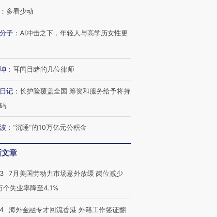
：
多看少动
分子
：
AI冲击之下，年轻人与高学历女性更
坤
：
耳闻目睹的几位律师
跨国走私7万
视线｜被称为“蟑螂”的印
视线｜“入侵”还是“人道危
检体内含3种
度Z世代 用街头抗争将教
机”？难民潮撕裂西班牙
秘鲁纳斯
日记
：
长护险覆盖全国 筹资和服务给予将持
育部长拱下台
飞地休达
13人遇难
码
波
：
“沉睡”的10万亿元公积金
进第四届链博
【商旅对话】华住集团
新文章
技“链”接产
【特别呈现】寻找100种
CFO：不靠规模取胜，华
【特别呈
有意思的生活方式·第三对
住三大增长引擎是什么？
有意思的
43
7月美国劳动力市场意外放缓 岗位减少
3万个失业率降至4.1%
14
海外金融专才回流香港 外籍工作签证翻