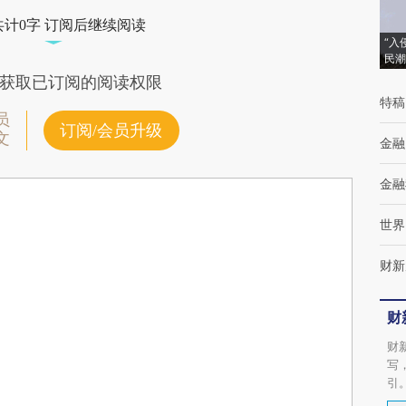
共计0字 订阅后继续阅读
“入
民潮
获取已订阅的阅读权限
特稿
员
订阅/会员升级
文
金融
金融
世界
财新
财
财
写
引