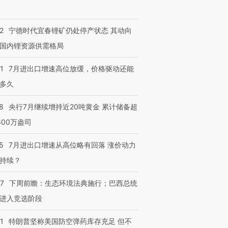
2
宁德时代宜春锂矿仍处停产状态 其动向
国内锂资源供需格局
1
7月进出口增速高位放缓，价格驱动还能
多久
8
央行7月继续增持近20吨黄金 累计储备超
600万盎司
5
7月进出口增速从高位略有回落 涨价动力
持续？
07
下周前瞻：生态环境法典施行；巴西总统
进入竞选阶段
1
特朗普坚称美国防空弹药库存充足 但不