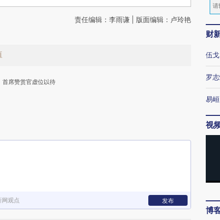
责任编辑：李雨谦 | 版面编辑：卢玲艳
财
值
伍戈
罗志
首席赞赏官虚位以待
易峘
视
下
新网观点
发布
博