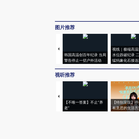
图片推荐
视线｜极端高温
韩国高温创百年纪录 当局
水位跌破纪录 
警告停止一切户外活动
猛犸象化石接连
视听推荐
【不唯一答案】不止“养
【特别呈现】寻
老”
有意思的生活方