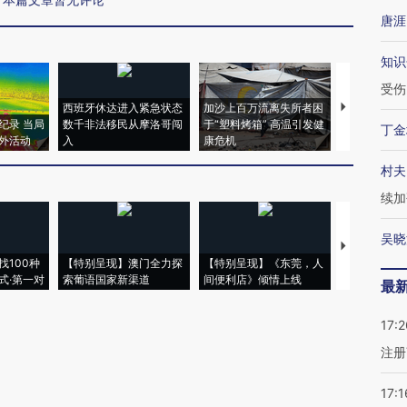
唐涯
知识
受伤
西班牙休达进入紧急状态
加沙上百万流离失所者困
马航飞行员
纪录 当局
数千非法移民从摩洛哥闯
于“塑料烤箱” 高温引发健
粒摇头丸 尿
丁金
外活动
入
康危机
毒品
村夫
续加
吴晓
【推广】走
找100种
【特别呈现】澳门全力探
【特别呈现】《东莞，人
会，让数智科
式·第一对
索葡语国家新渠道
间便利店》倾情上线
业
最
17:2
注册
17:1