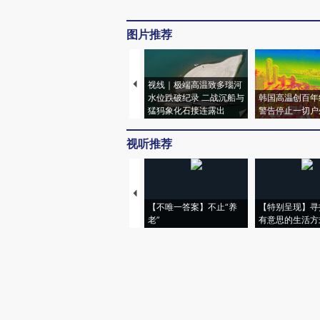
图片推荐
视线｜极端高温致多瑙河
水位跌破纪录 二战沉船与
韩国高温创百年
猛犸象化石接连露出
警告停止一切户
视听推荐
【不唯一答案】不止“养
【特别呈现】寻
老”
有意思的生活方