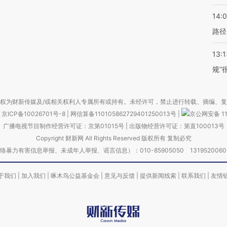
14:0
路径
13:1
规”
权为财新传媒及/或相关权利人专属所有或持有。未经许可，禁止进行转载、摘编、
京ICP备10026701号-8
|
网信算备110105862729401250013号
|
京公网安备 11
广播电视节目制作经营许可证：京第01015号
|
出版物经营许可证：第直100013号
Copyright 财新网 All Rights Reserved 版权所有 复制必究
害信息举报、未成年人举报、谣言信息）：010-85905050 13195200605 举报邮
于我们
|
加入我们
|
啄木鸟公益基金会
|
意见与反馈
|
提供新闻线索
|
联系我们
|
友情