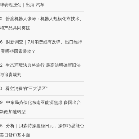
牌表现强劲｜出海·汽车
00
普渡机器人张涛：机器人规模化靠技术、
和产品共同突破
56
财新调查｜7月消费或有反弹、出口维持
 受哪些因素带动？
42
生态环境法典将施行 最高法明确新旧法
与追责规则
0
看空消费的“三大误区”
59
中东局势催化东南亚能源焦虑 多国出台
新政加速转型
05
分析｜贝森特操盘稳日元，操作巧思能否
美日货币基本面