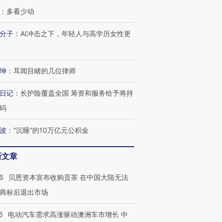
：
多看少动
分子
：
AI冲击之下，年轻人与高学历女性更
跨国走私7万
视线｜HYROX的吸金
视线｜被
检体内含3种
术：是什么让中产们甘
泽连斯基密集出访美英 索
度Z世代
坤
：
耳闻目睹的几位律师
心“花钱找虐”？
要防空导弹“救急”
育部长拱
日记
：
长护险覆盖全国 筹资和服务给予将持
码
波
：
“沉睡”的10万亿元公积金
进第四届链博
【商旅对话】华住集团
技“链”接产
【特别呈现】寻找100种
CFO：不靠规模取胜，华
【特别呈
有意思的生活方式·第三对
住三大增长引擎是什么？
有意思的
新文章
6
贝恩资本宣布收购贡茶 在中国大陆无法
商标后退出市场
6
电动汽车需求高涨驱动澳洲车市增长 中