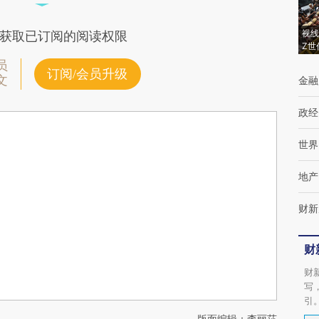
视线
获取已订阅的阅读权限
Z世
员
订阅/会员升级
文
金融
政经
世界
地产
财新
财
财
写
引
版面编辑：李丽莎