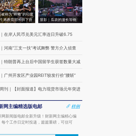
|被称为“蟑螂”的印度
代 将教育部长拱下台
显影｜瓜农的漫长等待
｜
在岸人民币兑美元汇率连日升破6.75
｜
河南“三支一扶”考试舞弊 警方介入侦查
｜
特朗普再上台后中国留学生获签数量大减
｜
广州开发区产业园REIT较发行价“腰斩”
周刊
｜
【封面报道】电力现货市场元年突进
新网主编精选版电邮
样例
新网新闻版电邮全新升级！财新网主编精心编
，每个工作日定时投递，篇篇重磅，可信可
。