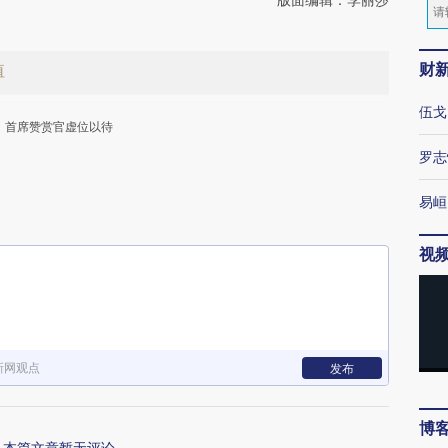
财
值
伍戈
首席赞赏官虚位以待
罗志
易峘
视
下
新网观点
发布
博
本篇文章暂无评论