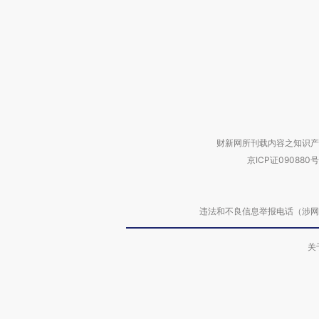
财新网所刊载内容之知识产
京ICP证090880号
违法和不良信息举报电话（涉网络暴力有
关