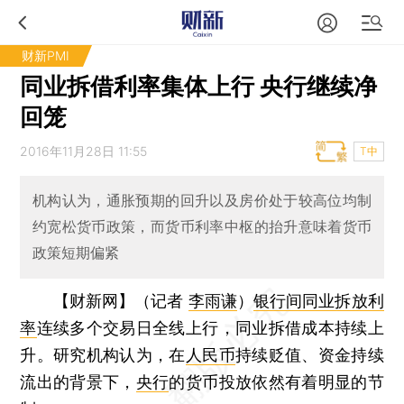
财新PMI
同业拆借利率集体上行 央行继续净
回笼
2016年11月28日 11:55
T中
机构认为，通胀预期的回升以及房价处于较高位均制
约宽松货币政策，而货币利率中枢的抬升意味着货币
政策短期偏紧
【财新网】（记者
李雨谦
）
银行间同业拆放利
率
连续多个交易日全线上行，同业拆借成本持续上
升。研究机构认为，在
人民币
持续贬值、资金持续
流出的背景下，
央行
的货币投放依然有着明显的节