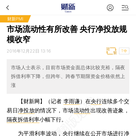
财新PMI
市场流动性有所改善 央行净投放规
模收窄
2016年12月22日 13:16
T中
市场人士表示，目前市场资金面总体比较充裕，隔夜
拆借利率下降，但跨年、跨春节期限资金价格依然上
涨
【财新网】（记者
李雨谦
）
在
央行
连续多个交
易日
净投放
的情况下，市场
流动性
出现改善迹象，
隔夜拆借利率
小幅下行。
为平滑利率波动，央行继续在公开市场进行净