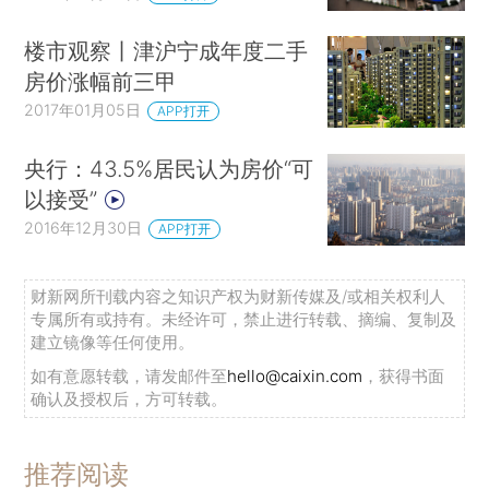
楼市观察丨津沪宁成年度二手
房价涨幅前三甲
2017年01月05日
APP打开
央行：43.5%居民认为房价“可
以接受”
2016年12月30日
APP打开
财新网所刊载内容之知识产权为财新传媒及/或相关权利人
专属所有或持有。未经许可，禁止进行转载、摘编、复制及
建立镜像等任何使用。
如有意愿转载，请发邮件至
hello@caixin.com
，获得书面
确认及授权后，方可转载。
推荐阅读