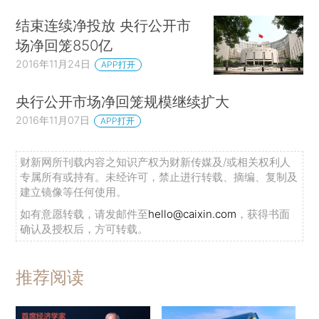
结束连续净投放 央行公开市
场净回笼850亿
2016年11月24日
APP打开
央行公开市场净回笼规模继续扩大
2016年11月07日
APP打开
财新网所刊载内容之知识产权为财新传媒及/或相关权利人
专属所有或持有。未经许可，禁止进行转载、摘编、复制及
建立镜像等任何使用。
如有意愿转载，请发邮件至
hello@caixin.com
，获得书面
确认及授权后，方可转载。
推荐阅读