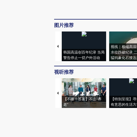
图片推荐
视线｜极端高温
韩国高温创百年纪录 当局
水位跌破纪录 
警告停止一切户外活动
猛犸象化石接连
视听推荐
【不唯一答案】不止“养
【特别呈现】寻
老”
有意思的生活方