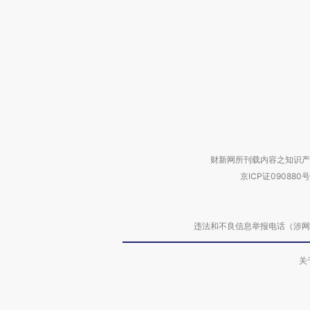
财新网所刊载内容之知识产
京ICP证090880号
违法和不良信息举报电话（涉网络暴力有
关