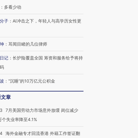
：
多看少动
分子
：
AI冲击之下，年轻人与高学历女性更
坤
：
耳闻目睹的几位律师
跨国走私7万
视线｜被称为“蟑螂”的印
视线｜“入侵”还是“人道危
检体内含3种
度Z世代 用街头抗争将教
机”？难民潮撕裂西班牙
秘鲁纳斯
日记
：
长护险覆盖全国 筹资和服务给予将持
育部长拱下台
飞地休达
13人遇难
码
波
：
“沉睡”的10万亿元公积金
进第四届链博
【商旅对话】华住集团
新文章
技“链”接产
【特别呈现】寻找100种
CFO：不靠规模取胜，华
【特别呈
有意思的生活方式·第三对
住三大增长引擎是什么？
有意思的
43
7月美国劳动力市场意外放缓 岗位减少
3万个失业率降至4.1%
14
海外金融专才回流香港 外籍工作签证翻