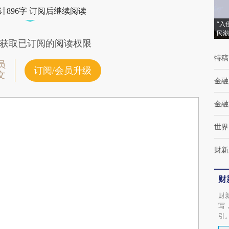
计896字 订阅后继续阅读
“入
民潮
获取已订阅的阅读权限
特稿
员
订阅/会员升级
文
金融
金融
世界
财新
财
财
写
引