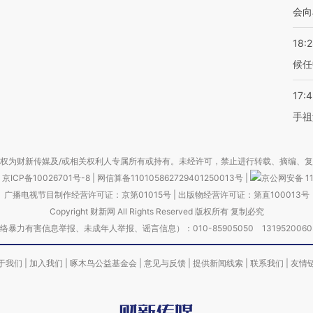
会向
18:
候任
17:
手祖
权为财新传媒及/或相关权利人专属所有或持有。未经许可，禁止进行转载、摘编、
京ICP备10026701号-8
|
网信算备110105862729401250013号
|
京公网安备 11
广播电视节目制作经营许可证：京第01015号
|
出版物经营许可证：第直100013号
Copyright 财新网 All Rights Reserved 版权所有 复制必究
害信息举报、未成年人举报、谣言信息）：010-85905050 13195200605 举报邮
于我们
|
加入我们
|
啄木鸟公益基金会
|
意见与反馈
|
提供新闻线索
|
联系我们
|
友情