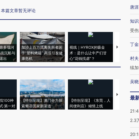
唐涯
本篇文章暂无评论
知识
受伤
丁金
致多瑙河
加沙上百万流离失所者困
视线｜HYROX的吸金
马航飞行员
二战沉船与
于“塑料烤箱” 高温引发健
术：是什么让中产们甘
粒摇头丸 尿
村夫
露出
康危机
心“花钱找虐”？
毒品
续加
吴晓
【推广】走
最
找100种
【特别呈现】澳门全力探
【特别呈现】《东莞，人
会，让数智科
式·第一对
索葡语国家新渠道
间便利店》倾情上线
业
21:
2.
20: