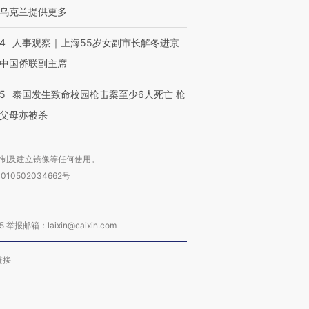
乌克兰提供更多
24
人事观察｜上海55岁女副市长解冬进京
中国侨联副主席
45
泰国发生致命校园枪击案至少6人死亡 枪
父母亦被杀
复制及建立镜像等任何使用。
010502034662号
箱：laixin@caixin.com
链接