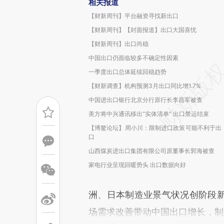
相关报道
【财新周刊】平台融资寻找新出口
【财新周刊】【封面报道】出口大国喜忧
【财新周刊】出口尚稳
中国出口仍面临较多不确定性因素
一季度出口总体延续回稳趋势
【财新调查】机构预测3月出口同比增1.7%
中国进出口银行北京分行原行长李昌军被查
美方将中兴通讯移出“实体清单” 出口禁运结束
【博鳌论坛】周小川：限制进口政策可能不利于出
口
山西煤炭进出口集团有限公司原董事长郭海被查
家电行业呈现回暖势头 出口数据向好
洲、日本制造业景气状况创阶段
场需求改善带动中国出口增长，制造