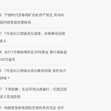
2
宁德时代宜春锂矿仍处停产状态 其动向
国内锂资源供需格局
1
7月进出口增速高位放缓，价格驱动还能
多久
8
央行7月继续增持近20吨黄金 累计储备超
600万盎司
5
7月进出口增速从高位略有回落 涨价动力
持续？
07
下周前瞻：生态环境法典施行；巴西总统
进入竞选阶段
1
特朗普坚称美国防空弹药库存充足 但不