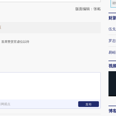
版面编辑：张柘
财
值
伍戈
罗志
首席赞赏官虚位以待
易峘
视
下
新网观点
发布
博