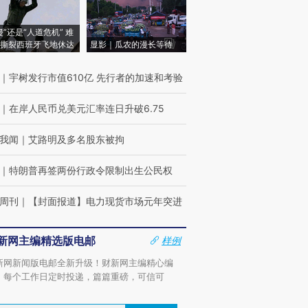
侵”还是“人道危机” 难
撕裂西班牙飞地休达
显影｜瓜农的漫长等待
｜
宇树发行市值610亿 先行者的加速和考验
｜
在岸人民币兑美元汇率连日升破6.75
我闻
｜
艾路明及多名股东被拘
｜
特朗普再签两份行政令限制出生公民权
周刊
｜
【封面报道】电力现货市场元年突进
新网主编精选版电邮
样例
新网新闻版电邮全新升级！财新网主编精心编
，每个工作日定时投递，篇篇重磅，可信可
。