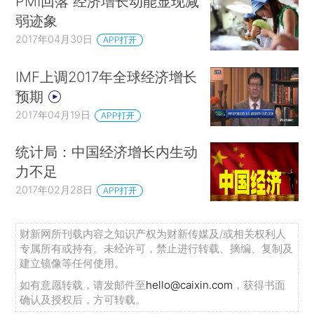
PMI回落 经济增长动能显现减
弱迹象
2017年04月30日
APP打开
IMF上调2017年全球经济增长
预期
2017年04月19日
APP打开
统计局：中国经济增长内生动
力不足
2017年02月28日
APP打开
财新网所刊载内容之知识产权为财新传媒及/或相关权利人
专属所有或持有。未经许可，禁止进行转载、摘编、复制及
建立镜像等任何使用。
如有意愿转载，请发邮件至
hello@caixin.com
，获得书面
确认及授权后，方可转载。