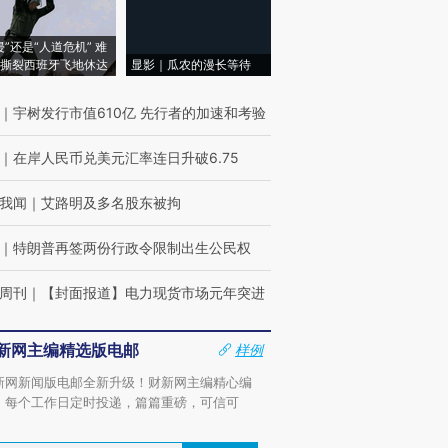
侵”还是“人道危机” 难
撕裂西班牙飞地休达
显影｜瓜农的漫长等待
｜
宇树发行市值610亿 先行者的加速和考验
｜
在岸人民币兑美元汇率连日升破6.75
我闻
｜
艾路明及多名股东被拘
｜
特朗普再签两份行政令限制出生公民权
周刊
｜
【封面报道】电力现货市场元年突进
新网主编精选版电邮
样例
新网新闻版电邮全新升级！财新网主编精心编
，每个工作日定时投递，篇篇重磅，可信可
。