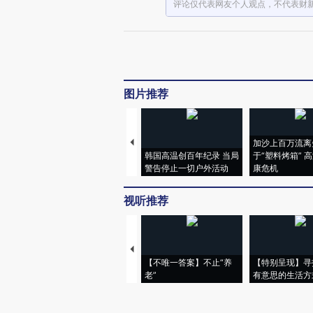
评论仅代表网友个人观点，不代表财
图片推荐
加沙上百万流离
韩国高温创百年纪录 当局
于“塑料烤箱” 
警告停止一切户外活动
康危机
视听推荐
【不唯一答案】不止“养
【特别呈现】寻
老”
有意思的生活方