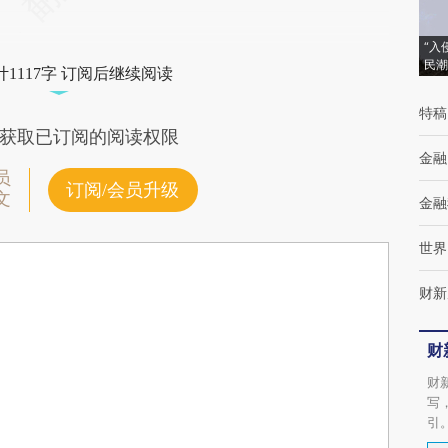
“入
民潮
1117字 订阅后继续阅读
特稿
获取已订阅的阅读权限
金融
员
订阅/会员升级
文
金融
世界
财新
财
财
写
引