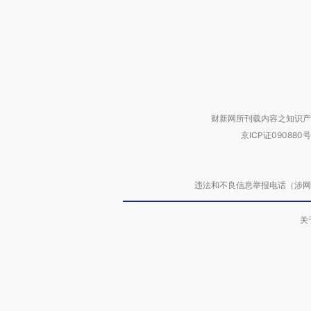
财新网所刊载内容之知识产
京ICP证090880号
违法和不良信息举报电话（涉网络暴力有
关