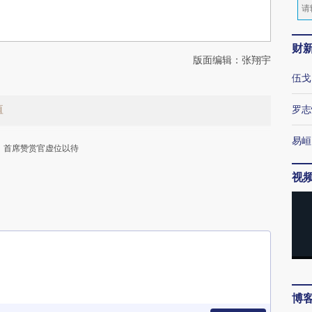
财
版面编辑：张翔宇
伍戈
值
罗志
易峘
首席赞赏官虚位以待
视
下
博