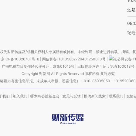
10:
远是
08:
纪违
权为财新传媒及/或相关权利人专属所有或持有。未经许可，禁止进行转载、摘编、
京ICP备10026701号-8
|
网信算备110105862729401250013号
|
京公网安备 11
广播电视节目制作经营许可证：京第01015号
|
出版物经营许可证：第直100013号
Copyright 财新网 All Rights Reserved 版权所有 复制必究
害信息举报、未成年人举报、谣言信息）：010-85905050 13195200605 举报邮
于我们
|
加入我们
|
啄木鸟公益基金会
|
意见与反馈
|
提供新闻线索
|
联系我们
|
友情