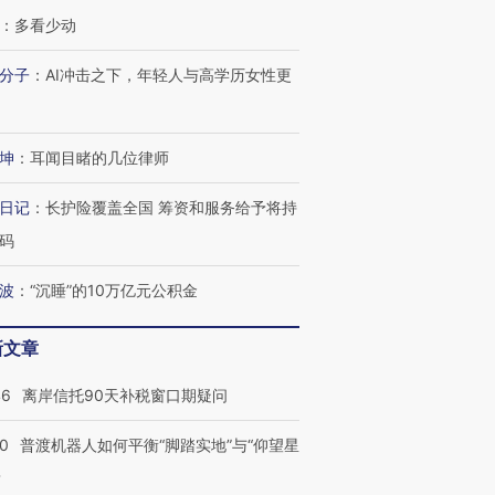
：
多看少动
分子
：
AI冲击之下，年轻人与高学历女性更
坤
：
耳闻目睹的几位律师
日记
：
长护险覆盖全国 筹资和服务给予将持
”还是“人道危
湖北宜昌局部短时降雨
哈尔滨遭遇短时极端强降
码
撕裂西班牙
128毫米 紧急转移近
雨 3小时累计雨量超80毫
秘鲁纳斯
4000人
米
13人遇难
波
：
“沉睡”的10万亿元公积金
新文章
46
离岸信托90天补税窗口期疑问
进第四届链博
【商旅对话】华住集团
技“链”接产
【特别呈现】寻找100种
CFO：不靠规模取胜，华
【特别呈
有意思的生活方式·第三对
住三大增长引擎是什么？
有意思的
00
普渡机器人如何平衡“脚踏实地”与“仰望星
？