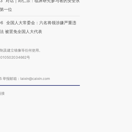
53
对话｜邱仁宗：临床研究参与者的安全永
第一位
06
全国人大常委会：六名将领涉嫌严重违
法 被罢免全国人大代表
复制及建立镜像等任何使用。
010502034662号
箱：laixin@caixin.com
链接