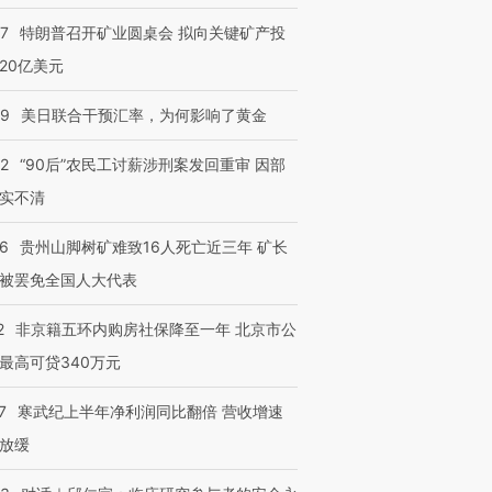
57
特朗普召开矿业圆桌会 拟向关键矿产投
20亿美元
09
美日联合干预汇率，为何影响了黄金
32
“90后”农民工讨薪涉刑案发回重审 因部
实不清
36
贵州山脚树矿难致16人死亡近三年 矿长
被罢免全国人大代表
2
非京籍五环内购房社保降至一年 北京市公
最高可贷340万元
7
寒武纪上半年净利润同比翻倍 营收增速
放缓