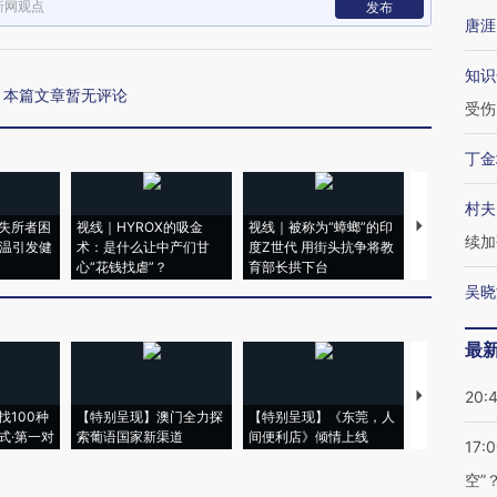
新网观点
发布
唐涯
知识
本篇文章暂无评论
受伤
丁金
村夫
失所者困
视线｜HYROX的吸金
视线｜被称为“蟑螂”的印
视线｜“入侵
续加
高温引发健
术：是什么让中产们甘
度Z世代 用街头抗争将教
机”？难民潮
心“花钱找虐”？
育部长拱下台
飞地休达
吴晓
最
20:
【推广】走
找100种
【特别呈现】澳门全力探
【特别呈现】《东莞，人
会，让数智科
式·第一对
索葡语国家新渠道
间便利店》倾情上线
业
17:
空”