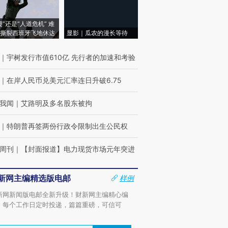
侵”还是“人道危机” 难
撕裂西班牙飞地休达
显影｜瓜农的漫长等待
｜
宇树发行市值610亿 先行者的加速和考验
｜
在岸人民币兑美元汇率连日升破6.75
我闻
｜
艾路明及多名股东被拘
｜
特朗普再签两份行政令限制出生公民权
周刊
｜
【封面报道】电力现货市场元年突进
新网主编精选版电邮
样例
新网新闻版电邮全新升级！财新网主编精心编
，每个工作日定时投递，篇篇重磅，可信可
。