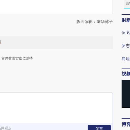
财
版面编辑：陈华懿子
伍戈
值
罗志
首席赞赏官虚位以待
易峘
视
下
博
新网观点
发布