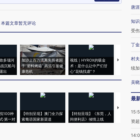
唐涯
知识
本篇文章暂无评论
受伤
丁金
村夫
致多瑙河
加沙上百万流离失所者困
视线｜HYROX的吸金
马航飞行员
二战沉船与
于“塑料烤箱” 高温引发健
术：是什么让中产们甘
粒摇头丸 尿
续加
露出
康危机
心“花钱找虐”？
毒品
吴晓
最
【推广】走
15:
找100种
【特别呈现】澳门全力探
【特别呈现】《东莞，人
会，让数智科
式·第一对
索葡语国家新渠道
间便利店》倾情上线
业
资超
14: