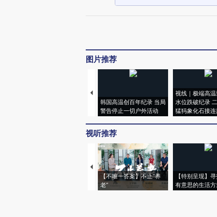
图片推荐
视线｜极端高温
韩国高温创百年纪录 当局
水位跌破纪录 
警告停止一切户外活动
猛犸象化石接连
视听推荐
【不唯一答案】不止“养
【特别呈现】寻
老”
有意思的生活方