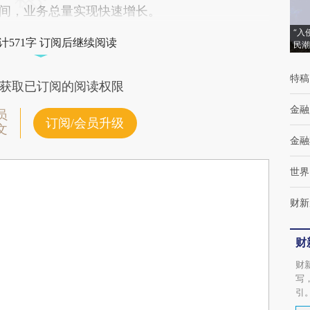
区间，业务总量实现快速增长。
“入
计571字 订阅后继续阅读
民潮
特稿
获取已订阅的阅读权限
金融
员
订阅/会员升级
文
金融
世界
财新
财
财
写
引