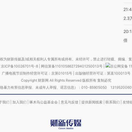
21:
2.
20:
倍
权为财新传媒及/或相关权利人专属所有或持有。未经许可，禁止进行转载、摘编、
京ICP备10026701号-8
|
网信算备110105862729401250013号
|
京公网安备 11
广播电视节目制作经营许可证：京第01015号
|
出版物经营许可证：第直100013号
Copyright 财新网 All Rights Reserved 版权所有 复制必究
害信息举报、未成年人举报、谣言信息）：010-85905050 13195200605 举报邮
于我们
|
加入我们
|
啄木鸟公益基金会
|
意见与反馈
|
提供新闻线索
|
联系我们
|
友情