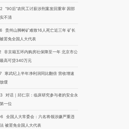
32
“90后”农民工讨薪涉刑案发回重审 因部
实不清
36
贵州山脚树矿难致16人死亡近三年 矿长
被罢免全国人大代表
2
非京籍五环内购房社保降至一年 北京市公
最高可贷340万元
7
寒武纪上半年净利润同比翻倍 营收增速
放缓
53
对话｜邱仁宗：临床研究参与者的安全永
第一位
06
全国人大常委会：六名将领涉嫌严重违
法 被罢免全国人大代表