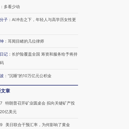
：
多看少动
分子
：
AI冲击之下，年轻人与高学历女性更
坤
：
耳闻目睹的几位律师
日记
：
长护险覆盖全国 筹资和服务给予将持
跨国走私7万
视线｜被称为“蟑螂”的印
视线｜“入侵”还是“人道危
检体内含3种
度Z世代 用街头抗争将教
机”？难民潮撕裂西班牙
秘鲁纳斯
码
育部长拱下台
飞地休达
13人遇难
波
：
“沉睡”的10万亿元公积金
新文章
进第四届链博
【商旅对话】华住集团
57
特朗普召开矿业圆桌会 拟向关键矿产投
技“链”接产
【特别呈现】寻找100种
CFO：不靠规模取胜，华
【特别呈
有意思的生活方式·第三对
住三大增长引擎是什么？
有意思的
20亿美元
09
美日联合干预汇率，为何影响了黄金