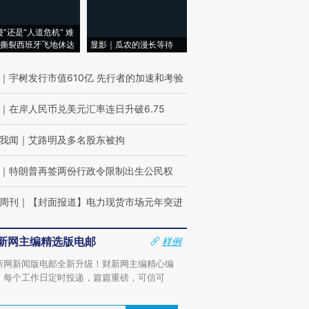
侵”还是“人道危机” 难
撕裂西班牙飞地休达
显影｜瓜农的漫长等待
｜
宇树发行市值610亿 先行者的加速和考验
｜
在岸人民币兑美元汇率连日升破6.75
我闻
｜
艾路明及多名股东被拘
｜
特朗普再签两份行政令限制出生公民权
周刊
｜
【封面报道】电力现货市场元年突进
新网主编精选版电邮
样例
新网新闻版电邮全新升级！财新网主编精心编
，每个工作日定时投递，篇篇重磅，可信可
。