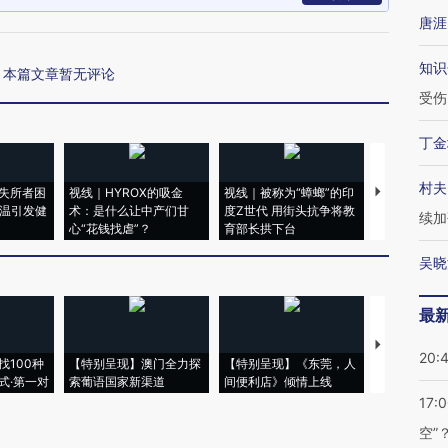
唐涯
知识
本篇文章暂无评论
受伤
丁金
村夫
失所者困
视线｜HYROX的吸金
视线｜被称为“蟑螂”的印
视线｜“入侵
高温引发健
术：是什么让中产们甘
度Z世代 用街头抗争将教
机”？难民潮
续加
心“花钱找虐”？
育部长拱下台
飞地休达
吴晓
最
【推广】走
20:
找100种
【特别呈现】澳门全力探
【特别呈现】《东莞，人
会，让数智科
式·第一对
索葡语国家新渠道
间便利店》倾情上线
业
17:
空”