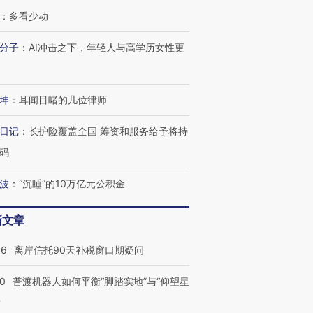
：
多看少动
分子
：
AI冲击之下，年轻人与高学历女性更
坤
：
耳闻目睹的几位律师
日记
：
长护险覆盖全国 筹资和服务给予将持
”还是“人道危
湖北宜昌局部短时降雨
哈尔滨遭遇短时极端强降
撕裂西班牙
128毫米 紧急转移近
雨 3小时累计雨量超80毫
秘鲁纳斯
码
4000人
米
13人遇难
波
：
“沉睡”的10万亿元公积金
新文章
进第四届链博
【商旅对话】华住集团
46
离岸信托90天补税窗口期疑问
技“链”接产
【特别呈现】寻找100种
CFO：不靠规模取胜，华
【特别呈
有意思的生活方式·第三对
住三大增长引擎是什么？
有意思的
00
普渡机器人如何平衡“脚踏实地”与“仰望星
？