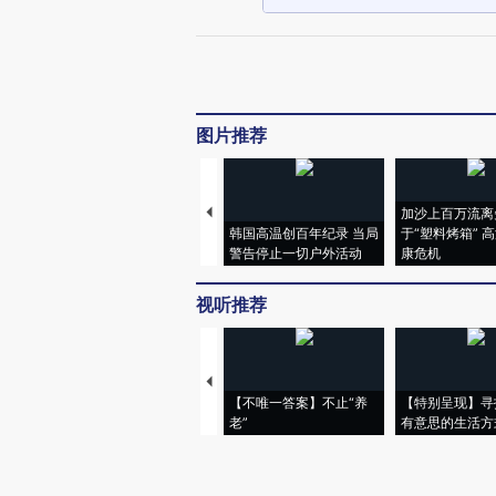
图片推荐
加沙上百万流离
韩国高温创百年纪录 当局
于“塑料烤箱” 
警告停止一切户外活动
康危机
视听推荐
【不唯一答案】不止“养
【特别呈现】寻
老”
有意思的生活方