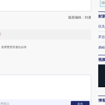
财
版面编辑：刘潇
伍戈
值
罗志
首席赞赏官虚位以待
易峘
视
下
博
新网观点
发布