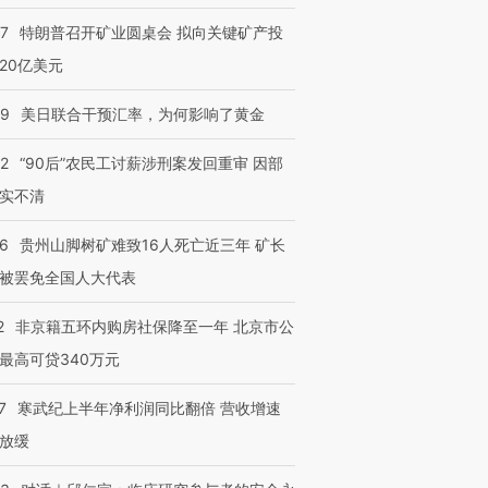
57
特朗普召开矿业圆桌会 拟向关键矿产投
20亿美元
09
美日联合干预汇率，为何影响了黄金
32
“90后”农民工讨薪涉刑案发回重审 因部
实不清
36
贵州山脚树矿难致16人死亡近三年 矿长
被罢免全国人大代表
2
非京籍五环内购房社保降至一年 北京市公
最高可贷340万元
7
寒武纪上半年净利润同比翻倍 营收增速
放缓