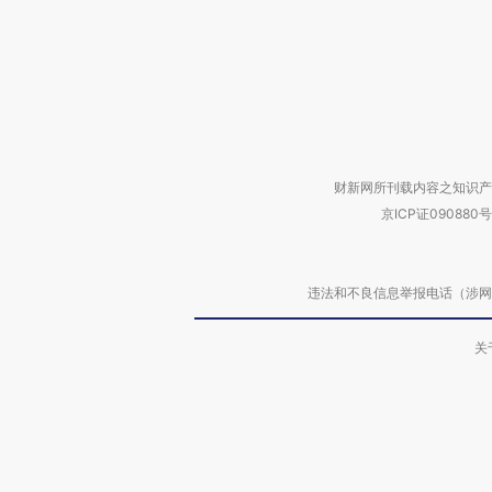
财新网所刊载内容之知识产
京ICP证090880号
违法和不良信息举报电话（涉网络暴力有
关