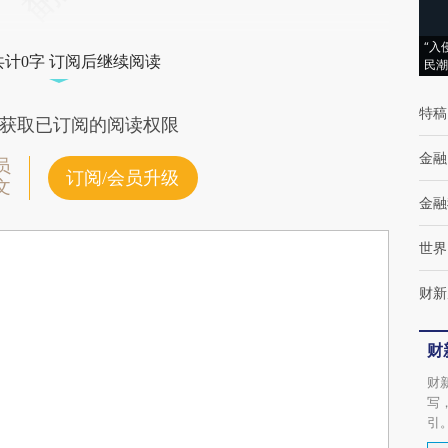
“入
共计0字 订阅后继续阅读
民潮
特稿
获取已订阅的阅读权限
金融
员
订阅/会员升级
文
金融
世界
财新
财
财
写
引