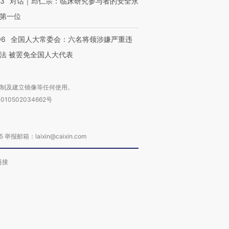
53
对话｜邱仁宗：临床研究参与者的安全永
第一位
06
全国人大常委会：六名将领涉嫌严重违
法 被罢免全国人大代表
复制及建立镜像等任何使用。
010502034662号
箱：laixin@caixin.com
链接