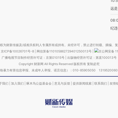
10:
远是
08:
纪违
权为财新传媒及/或相关权利人专属所有或持有。未经许可，禁止进行转载、摘编、
京ICP备10026701号-8
|
网信算备110105862729401250013号
|
京公网安备 11
广播电视节目制作经营许可证：京第01015号
|
出版物经营许可证：第直100013号
Copyright 财新网 All Rights Reserved 版权所有 复制必究
害信息举报、未成年人举报、谣言信息）：010-85905050 13195200605 举报邮
于我们
|
加入我们
|
啄木鸟公益基金会
|
意见与反馈
|
提供新闻线索
|
联系我们
|
友情