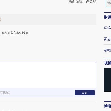
版面编辑：许金玲
财
值
伍戈
首席赞赏官虚位以待
罗志
易峘
视
下
新网观点
发布
博