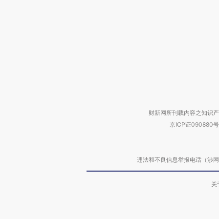
财新网所刊载内容之知识产
京ICP证090880号
违法和不良信息举报电话（涉网络暴力有
关