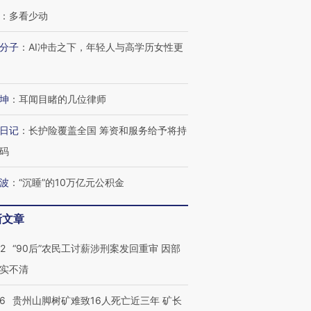
：
多看少动
分子
：
AI冲击之下，年轻人与高学历女性更
跨国走私7万
视线｜被称为“蟑螂”的印
视线｜“入侵”还是“人道危
坤
：
耳闻目睹的几位律师
检体内含3种
度Z世代 用街头抗争将教
机”？难民潮撕裂西班牙
秘鲁纳斯
育部长拱下台
飞地休达
13人遇难
日记
：
长护险覆盖全国 筹资和服务给予将持
码
波
：
“沉睡”的10万亿元公积金
进第四届链博
【商旅对话】华住集团
技“链”接产
【特别呈现】寻找100种
CFO：不靠规模取胜，华
【特别呈
新文章
有意思的生活方式·第三对
住三大增长引擎是什么？
有意思的
32
“90后”农民工讨薪涉刑案发回重审 因部
实不清
36
贵州山脚树矿难致16人死亡近三年 矿长