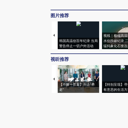
图片推荐
视线｜极端高温
韩国高温创百年纪录 当局
水位跌破纪录 
警告停止一切户外活动
猛犸象化石接连
视听推荐
【不唯一答案】不止“养
【特别呈现】寻
老”
有意思的生活方