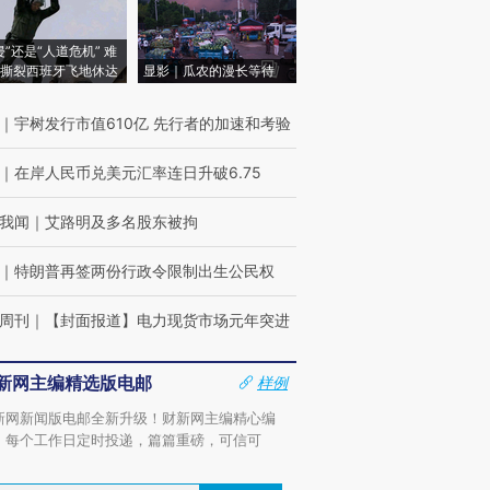
侵”还是“人道危机” 难
撕裂西班牙飞地休达
显影｜瓜农的漫长等待
｜
宇树发行市值610亿 先行者的加速和考验
｜
在岸人民币兑美元汇率连日升破6.75
我闻
｜
艾路明及多名股东被拘
｜
特朗普再签两份行政令限制出生公民权
周刊
｜
【封面报道】电力现货市场元年突进
新网主编精选版电邮
样例
新网新闻版电邮全新升级！财新网主编精心编
，每个工作日定时投递，篇篇重磅，可信可
。