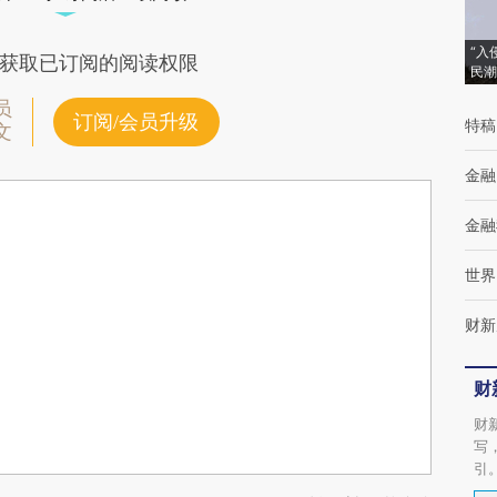
“入
获取已订阅的阅读权限
民潮
员
订阅/会员升级
特稿
文
金融
金融
世界
财新
财
财
写
引