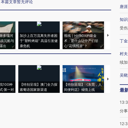
本篇文章暂无评论
唐涯
知识
受伤
致多瑙河
加沙上百万流离失所者困
视线｜HYROX的吸金
马航飞行员
丁金
二战沉船与
于“塑料烤箱” 高温引发健
术：是什么让中产们甘
粒摇头丸 尿
露出
康危机
心“花钱找虐”？
毒品
村夫
续加
吴晓
【推广】走
找100种
【特别呈现】澳门全力探
【特别呈现】《东莞，人
会，让数智科
最
式·第一对
索葡语国家新渠道
间便利店》倾情上线
业
13:
分事
12: