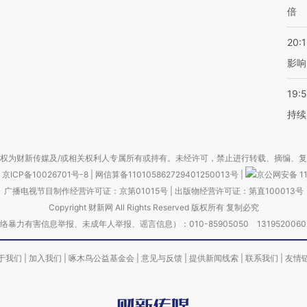
倍
20:1
影响
19:5
持续
权为财新传媒及/或相关权利人专属所有或持有。未经许可，禁止进行转载、摘编、
京ICP备10026701号-8
|
网信算备110105862729401250013号
|
京公网安备 11
广播电视节目制作经营许可证：京第01015号
|
出版物经营许可证：第直100013号
Copyright 财新网 All Rights Reserved 版权所有 复制必究
害信息举报、未成年人举报、谣言信息）：010-85905050 13195200605 举报邮
于我们
|
加入我们
|
啄木鸟公益基金会
|
意见与反馈
|
提供新闻线索
|
联系我们
|
友情