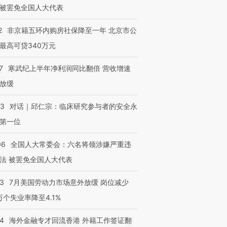
被罢免全国人大代表
2
非京籍五环内购房社保降至一年 北京市公
最高可贷340万元
7
寒武纪上半年净利润同比翻倍 营收增速
放缓
53
对话｜邱仁宗：临床研究参与者的安全永
第一位
06
全国人大常委会：六名将领涉嫌严重违
法 被罢免全国人大代表
43
7月美国劳动力市场意外放缓 岗位减少
3万个失业率降至4.1%
14
海外金融专才回流香港 外籍工作签证翻