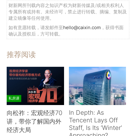
财新网所刊载内容之知识产权为财新传媒及/或相关权利人
专属所有或持有。未经许可，禁止进行转载、摘编、复制及
建立镜像等任何使用。
如有意愿转载，请发邮件至
hello@caixin.com
，获得书面
确认及授权后，方可转载。
推荐阅读
私房课
In Depth: As
向松祚：宏观经济70
Tencent Lays Off
讲，带你了解国内外
Staff, Is Its ‘Winter’
经济大局
Approaching?