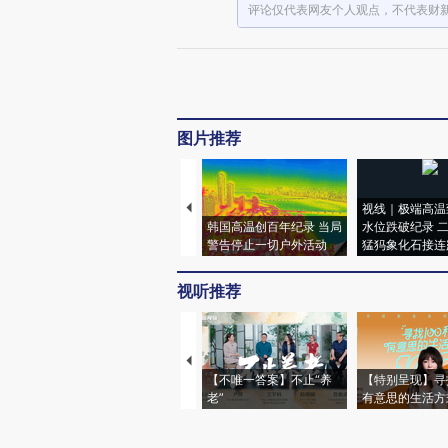
评论仅代表网友个人观点，不代表财
图片推荐
视线｜极端高温
韩国高温创百年纪录 当局
水位跌破纪录 
警告停止一切户外活动
猛犸象化石接连
视听推荐
【不唯一答案】不止“养
【特别呈现】寻
老”
有意思的生活方