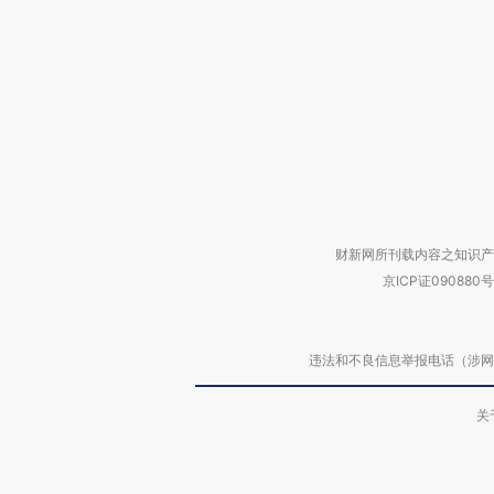
财新网所刊载内容之知识产
京ICP证090880号
违法和不良信息举报电话（涉网络暴力有
关