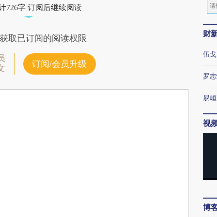
计726字 订阅后继续阅读
财
获取已订阅的阅读权限
伍戈
员
订阅/会员升级
文
罗志
易峘
视
博