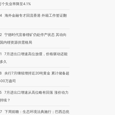
3万个失业率降至4.1%
14
海外金融专才回流香港 外籍工作签证翻
2
宁德时代宜春锂矿仍处停产状态 其动向
国内锂资源供需格局
跨国走私7万
1
7月进出口增速高位放缓，价格驱动还能
视线｜被称为“蟑螂”的印
视线｜“入侵”还是“人道危
检体内含3种
度Z世代 用街头抗争将教
机”？难民潮撕裂西班牙
秘鲁纳斯
多久
育部长拱下台
飞地休达
13人遇难
8
央行7月继续增持近20吨黄金 累计储备超
600万盎司
5
7月进出口增速从高位略有回落 涨价动力
进第四届链博
【商旅对话】华住集团
技“链”接产
【特别呈现】寻找100种
CFO：不靠规模取胜，华
【特别呈
持续？
有意思的生活方式·第三对
住三大增长引擎是什么？
有意思的
07
下周前瞻：生态环境法典施行；巴西总统