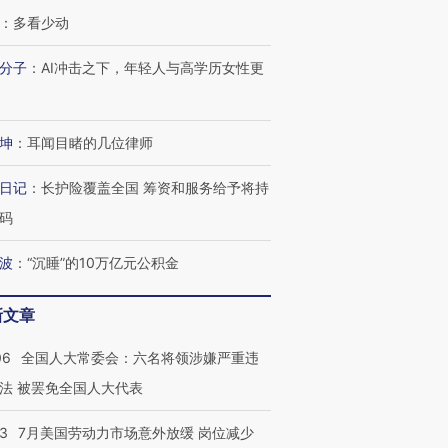
：
多看少动
分子
：
AI冲击之下，年轻人与高学历女性更
坤
：
耳闻目睹的几位律师
日记
：
长护险覆盖全国 筹资和服务给予将持
码
波
：
“沉睡”的10万亿元公积金
新文章
06
全国人大常委会：六名将领涉嫌严重违
法 被罢免全国人大代表
43
7月美国劳动力市场意外放缓 岗位减少