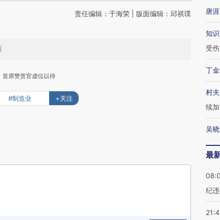
唐涯
责任编辑：于海荣 | 版面编辑：邱祺璞
知识
值
受伤
丁金
首席赞赏官虚位以待
村夫
#制造业
+关注
续加
吴晓
下
最
08:
纪违
21: