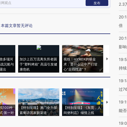
新网观点
发布
2.
20:
本篇文章暂无评论
倍
20:1
影响
致多瑙河
加沙上百万流离失所者困
视线｜HYROX的吸金
马航飞行员
19:5
二战沉船与
于“塑料烤箱” 高温引发健
术：是什么让中产们甘
粒摇头丸 尿
持续
露出
康危机
心“花钱找虐”？
毒品
19:1
过7
19:1
【推广】走
找100种
【特别呈现】澳门全力探
【特别呈现】《东莞，人
会，让数智科
能否
式·第一对
索葡语国家新渠道
间便利店》倾情上线
业
19: