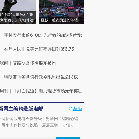
侵”还是“人道危机” 难
撕裂西班牙飞地休达
显影｜瓜农的漫长等待
｜
宇树发行市值610亿 先行者的加速和考验
｜
在岸人民币兑美元汇率连日升破6.75
我闻
｜
艾路明及多名股东被拘
｜
特朗普再签两份行政令限制出生公民权
周刊
｜
【封面报道】电力现货市场元年突进
新网主编精选版电邮
样例
新网新闻版电邮全新升级！财新网主编精心编
，每个工作日定时投递，篇篇重磅，可信可
。