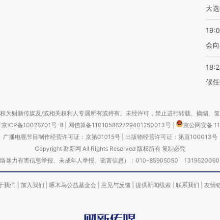
大选
19:0
会向
18:
候任
权为财新传媒及/或相关权利人专属所有或持有。未经许可，禁止进行转载、摘编、
京ICP备10026701号-8
|
网信算备110105862729401250013号
|
京公网安备 11
广播电视节目制作经营许可证：京第01015号
|
出版物经营许可证：第直100013号
Copyright 财新网 All Rights Reserved 版权所有 复制必究
害信息举报、未成年人举报、谣言信息）：010-85905050 13195200605 举报邮
于我们
|
加入我们
|
啄木鸟公益基金会
|
意见与反馈
|
提供新闻线索
|
联系我们
|
友情