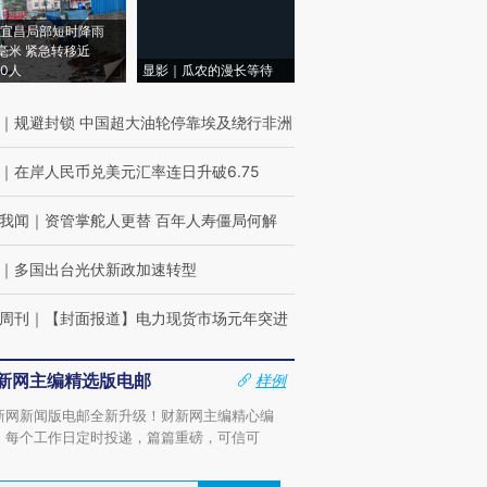
宜昌局部短时降雨
8毫米 紧急转移近
00人
显影｜瓜农的漫长等待
｜
规避封锁 中国超大油轮停靠埃及绕行非洲
｜
在岸人民币兑美元汇率连日升破6.75
我闻
｜
资管掌舵人更替 百年人寿僵局何解
｜
多国出台光伏新政加速转型
周刊
｜
【封面报道】电力现货市场元年突进
新网主编精选版电邮
样例
新网新闻版电邮全新升级！财新网主编精心编
，每个工作日定时投递，篇篇重磅，可信可
。