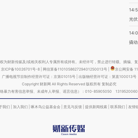
14:
光伏
14:
撬动
权为财新传媒及/或相关权利人专属所有或持有。未经许可，禁止进行转载、摘编、
京ICP备10026701号-8
|
网信算备110105862729401250013号
|
京公网安备 11
广播电视节目制作经营许可证：京第01015号
|
出版物经营许可证：第直100013号
Copyright 财新网 All Rights Reserved 版权所有 复制必究
害信息举报、未成年人举报、谣言信息）：010-85905050 13195200605 举报邮
于我们
|
加入我们
|
啄木鸟公益基金会
|
意见与反馈
|
提供新闻线索
|
联系我们
|
友情