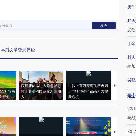
唐涯
知识
新网观点
发布
受伤
丁金
本篇文章暂无评论
村夫
续加
吴晓
西班牙休达进入紧急状态
加沙上百万流离失所者困
视线｜HYR
纪录 当局
数千非法移民从摩洛哥闯
于“塑料烤箱” 高温引发健
术：是什么
最
外活动
入
康危机
心“花钱找虐
22:1
与战
20:
【推广】走