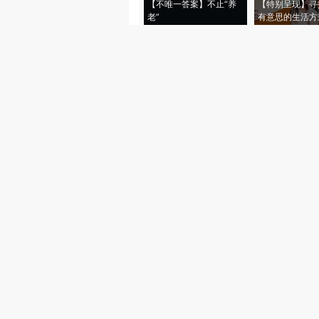
【不唯一答案】不止“养
【特别呈现】寻
老”
有意思的生活方