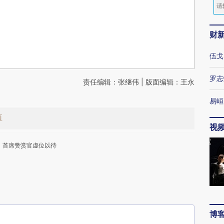
财
伍戈
罗志
责任编辑：张继伟 | 版面编辑：王永
易峘
值
视
首席赞赏官虚位以待
博
下