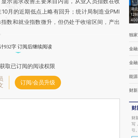
，显示需求改善主要来自内需，从业人员指数在收
湖北
10月的近期低点上略有回升；统计局制造业PMI
12
40
单指数和就业指数微升，但仍处于收缩区间，产出
。
独家
计932字 订阅后继续阅读
金融
金融
获取已订阅的阅读权限
能源
员
订阅/会员升级
文
财新
财
财
写
引