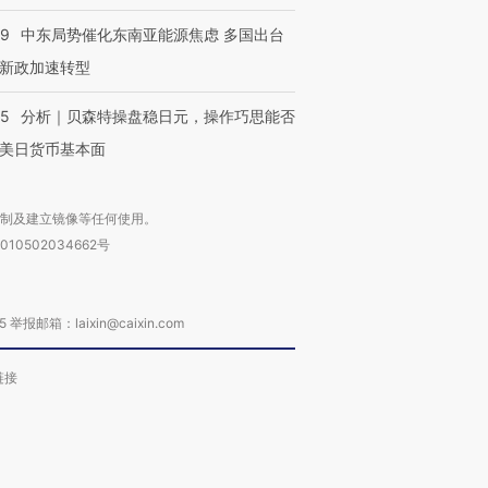
59
中东局势催化东南亚能源焦虑 多国出台
新政加速转型
05
分析｜贝森特操盘稳日元，操作巧思能否
美日货币基本面
复制及建立镜像等任何使用。
010502034662号
箱：laixin@caixin.com
链接