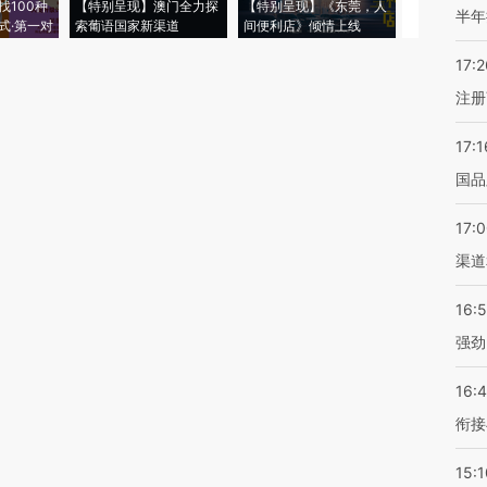
找100种
【特别呈现】澳门全力探
【特别呈现】《东莞，人
会，让数智科
半年
式·第一对
索葡语国家新渠道
间便利店》倾情上线
业
17:2
注册
17:1
国品
17:
渠道
16:
强劲
16:
衔接
15:1