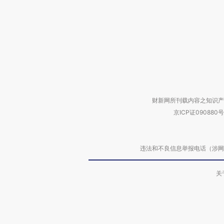
财新网所刊载内容之知识产
京ICP证090880号
违法和不良信息举报电话（涉网络暴力有
关