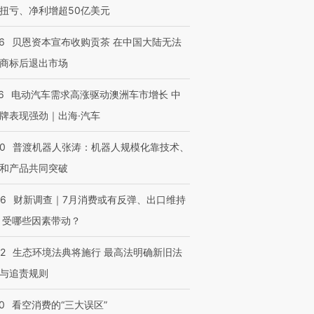
技“链”接产
【特别呈现】寻找100种
CFO：不靠规模取胜，华
【特别呈
扭亏、净利增超50亿美元
有意思的生活方式·第三对
住三大增长引擎是什么？
有意思的
6
贝恩资本宣布收购贡茶 在中国大陆无法
商标后退出市场
6
电动汽车需求高涨驱动澳洲车市增长 中
牌表现强劲｜出海·汽车
00
普渡机器人张涛：机器人规模化靠技术、
和产品共同突破
56
财新调查｜7月消费或有反弹、出口维持
 受哪些因素带动？
42
生态环境法典将施行 最高法明确新旧法
与追责规则
0
看空消费的“三大误区”