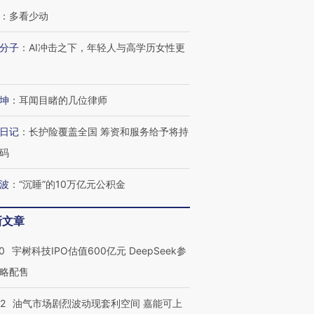
：
多看少动
分子
：
AI冲击之下，年轻人与高学历女性更
坤
：
耳闻目睹的几位律师
日记
：
长护险覆盖全国 筹资和服务给予将持
码
波
：
“沉睡”的10万亿元公积金
OX的吸金
马航飞行员跨国走私7万
视线｜被称为“蟑螂”的印
让中产们甘
粒摇头丸 尿检体内含3种
度Z世代 用街头抗争将教
秘鲁纳斯
新文章
”？
毒品
育部长拱下台
13人遇难
0
宇树科技IPO估值600亿元 DeepSeek参
略配售
22
油气市场剧烈波动现套利空间 嘉能可上
进第四届链博
【商旅对话】华住集团