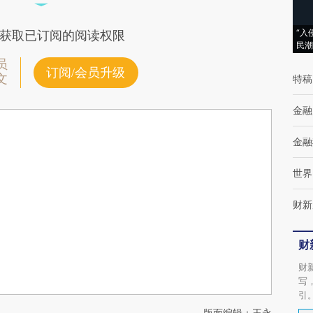
“入
获取已订阅的阅读权限
民潮
员
订阅/会员升级
文
特稿
金融
金融
世界
财新
财
财
写
引
版面编辑：王永