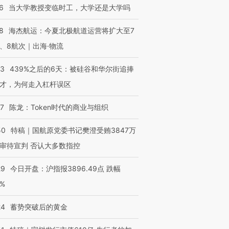
6
当大学教授变临时工，大学还是大学吗
8
海杰航运：今夏北极航道运营将扩大至7
、8航次｜出海·物流
53
439%之后的6天：被硅谷和华尔街追捧
才，为何走入杠杆误区
07
陈龙：Token时代的商业与组织
50
特稿｜国航原党委书记樊澄受贿3847万
审待宣判 否认大多数指控
29
今日开盘：沪指报3896.49点 跌幅
0%
24
蓄势突破后的黄金