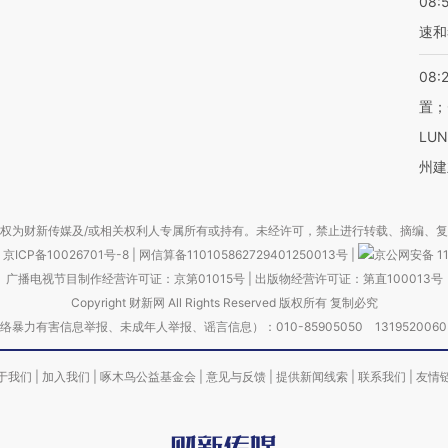
08:
速和
08:
置；
LU
州建
权为财新传媒及/或相关权利人专属所有或持有。未经许可，禁止进行转载、摘编、
京ICP备10026701号-8
|
网信算备110105862729401250013号
|
京公网安备 11
广播电视节目制作经营许可证：京第01015号
|
出版物经营许可证：第直100013号
Copyright 财新网 All Rights Reserved 版权所有 复制必究
害信息举报、未成年人举报、谣言信息）：010-85905050 13195200605 举报邮
于我们
|
加入我们
|
啄木鸟公益基金会
|
意见与反馈
|
提供新闻线索
|
联系我们
|
友情