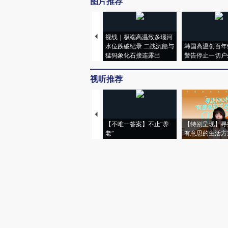
图片推荐
视线｜极端高温致多瑙河
水位跌破纪录 二战沉船与
韩国高温创百年
猛犸象化石接连露出
警告停止一切户
视听推荐
【不唯一答案】不止“养
【特别呈现】寻
老”
有意思的生活方