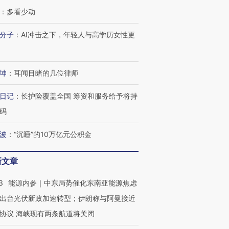
：
多看少动
分子
：
AI冲击之下，年轻人与高学历女性更
OX的吸金
马航飞行员跨国走私7万
视线｜被称为“蟑螂”的印
让中产们甘
粒摇头丸 尿检体内含3种
度Z世代 用街头抗争将教
秘鲁纳斯
”？
毒品
育部长拱下台
13人遇难
坤
：
耳闻目睹的几位律师
日记
：
长护险覆盖全国 筹资和服务给予将持
码
进第四届链博
【商旅对话】华住集团
技“链”接产
【特别呈现】寻找100种
CFO：不靠规模取胜，华
【特别呈
波
：
“沉睡”的10万亿元公积金
有意思的生活方式·第三对
住三大增长引擎是什么？
有意思的
新文章
3
能源内参｜中东局势催化东南亚能源焦虑
出台光伏新政加速转型；伊朗称与阿曼接近
协议 海峡现有两条航道将关闭