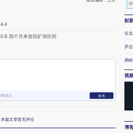
财
.4
伍戈
0.8 四个月来首回扩张区间
罗志
易峘
视
新网观点
发布
本篇文章暂无评论
博