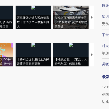
唐涯
知识
西班牙休达进入紧急状态
加沙上百万流离失所者困
视线｜HYR
纪录 当局
数千非法移民从摩洛哥闯
于“塑料烤箱” 高温引发健
术：是什么
受伤
外活动
入
康危机
心“花钱找虐
丁金
村夫
续加
【推广】走
找100种
【特别呈现】澳门全力探
【特别呈现】《东莞，人
会，让数智科
式·第一对
索葡语国家新渠道
间便利店》倾情上线
业
吴晓
最
12:1
多国
达成