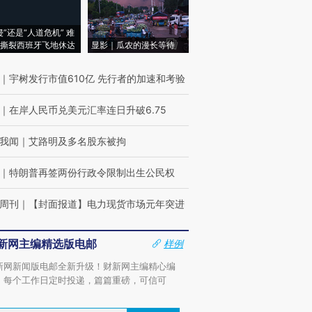
侵”还是“人道危机” 难
撕裂西班牙飞地休达
显影｜瓜农的漫长等待
｜
宇树发行市值610亿 先行者的加速和考验
｜
在岸人民币兑美元汇率连日升破6.75
我闻
｜
艾路明及多名股东被拘
｜
特朗普再签两份行政令限制出生公民权
周刊
｜
【封面报道】电力现货市场元年突进
新网主编精选版电邮
样例
新网新闻版电邮全新升级！财新网主编精心编
，每个工作日定时投递，篇篇重磅，可信可
。