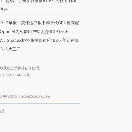
51
特稿｜宇树发行市值610亿 先行者的加
考验
29
T早报｜英伟达或拟下调下代GPU显存配
Open AI为免费用户默认提供GPT-5.6
NA；SpaceX协特斯拉宣布斥168亿美元在德
立芯片工厂
复制及建立镜像等任何使用。
010502034662号
箱：laixin@caixin.com
链接