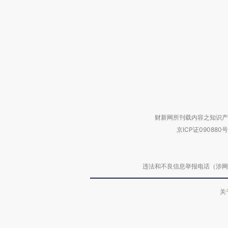
财新网所刊载内容之知识产
京ICP证090880号
违法和不良信息举报电话（涉网络暴力有
关