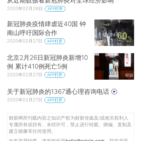
从近期数据看新冠肺炎对全球经济影响
2020年02月28日
APP打开
新冠肺炎疫情肆虐近40国 钟
南山呼吁国际合作
2020年02月27日
APP打开
北京2月26日新冠肺炎新增10
例 累计410例死亡5例
2020年02月27日
APP打开
关于新冠肺炎的1367通心理咨询电话
2020年02月27日
APP打开
财新网所刊载内容之知识产权为财新传媒及/或相关权利人
专属所有或持有。未经许可，禁止进行转载、摘编、复制及
建立镜像等任何使用。
如有意愿转载，请发邮件至
hello@caixin.com
，获得书面