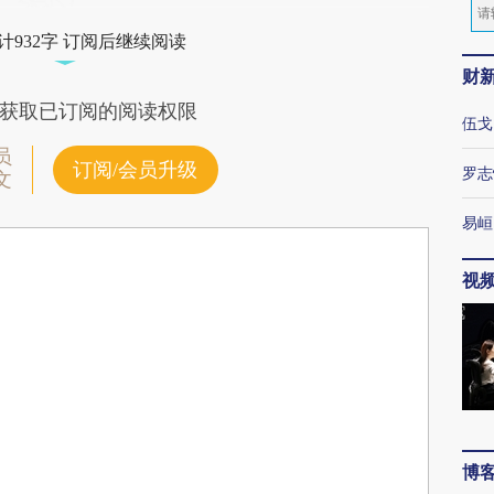
计932字 订阅后继续阅读
财
获取已订阅的阅读权限
伍戈
员
订阅/会员升级
罗志
文
易峘
视
博