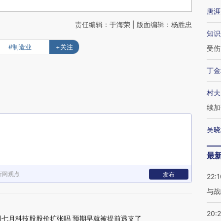
唐涯
责任编辑：于海荣 | 版面编辑：杨胜忠
知识
#制造业
+关注
受伤
丁金
村夫
续加
吴晓
最
新网观点
发布
22:1
与战
20:
到七月科技股股价扩张吗 预期早就被提前透支了