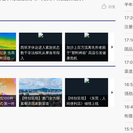
半年
·
回复
17:2
注册
17:1
西班牙休达进入紧急状态
加沙上百万流离失所者困
视线｜HYR
国品
纪录 当局
数千非法移民从摩洛哥闯
于“塑料烤箱” 高温引发健
术：是什么
外活动
入
康危机
心“花钱找虐
17:
渠道
16:
【推广】走
强劲
找100种
【特别呈现】澳门全力探
【特别呈现】《东莞，人
会，让数智科
式·第一对
索葡语国家新渠道
间便利店》倾情上线
业
16:
衔接
15:1