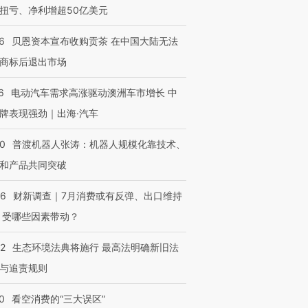
扭亏、净利增超50亿美元
6
贝恩资本宣布收购贡茶 在中国大陆无法
商标后退出市场
6
电动汽车需求高涨驱动澳洲车市增长 中
OX的吸金
马航飞行员跨国走私7万
视线｜被称为“蟑螂”的印
牌表现强劲｜出海·汽车
让中产们甘
粒摇头丸 尿检体内含3种
度Z世代 用街头抗争将教
秘鲁纳斯
”？
毒品
育部长拱下台
13人遇难
00
普渡机器人张涛：机器人规模化靠技术、
和产品共同突破
56
财新调查｜7月消费或有反弹、出口维持
进第四届链博
【商旅对话】华住集团
 受哪些因素带动？
技“链”接产
【特别呈现】寻找100种
CFO：不靠规模取胜，华
【特别呈
有意思的生活方式·第三对
住三大增长引擎是什么？
有意思的
42
生态环境法典将施行 最高法明确新旧法
与追责规则
0
看空消费的“三大误区”