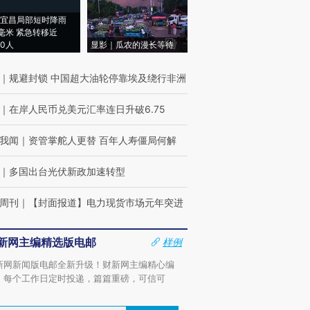
宜昌局部短时降雨
8毫米 紧急转移近
00人
显影｜瓜农的漫长等待
｜
规避封锁 中国超大油轮停靠埃及绕行非洲
｜
在岸人民币兑美元汇率连日升破6.75
我闻
｜
资管掌舵人更替 百年人寿僵局何解
｜
多国出台光伏新政加速转型
周刊
｜
【封面报道】电力现货市场元年突进
新网主编精选版电邮
样例
新网新闻版电邮全新升级！财新网主编精心编
，每个工作日定时投递，篇篇重磅，可信可
。