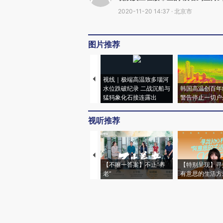
2020-11-20 14:37 · 北京市
图片推荐
视线｜极端高温致多瑙河
水位跌破纪录 二战沉船与
韩国高温创百年
猛犸象化石接连露出
警告停止一切户
视听推荐
【不唯一答案】不止“养
【特别呈现】寻
老”
有意思的生活方