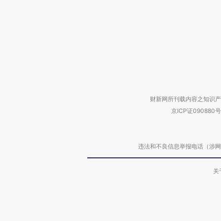
财新网所刊载内容之知识产
京ICP证090880号
违法和不良信息举报电话（涉网络暴力有
关