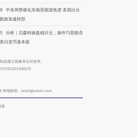
59
中东局势催化东南亚能源焦虑 多国出台
新政加速转型
05
分析｜贝森特操盘稳日元，操作巧思能否
美日货币基本面
复制及建立镜像等任何使用。
010502034662号
箱：laixin@caixin.com
链接