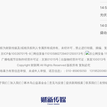
14:
光伏
14:
撬动
权为财新传媒及/或相关权利人专属所有或持有。未经许可，禁止进行转载、摘编、
京ICP备10026701号-8
|
网信算备110105862729401250013号
|
京公网安备 11
广播电视节目制作经营许可证：京第01015号
|
出版物经营许可证：第直100013号
Copyright 财新网 All Rights Reserved 版权所有 复制必究
害信息举报、未成年人举报、谣言信息）：010-85905050 13195200605 举报邮
于我们
|
加入我们
|
啄木鸟公益基金会
|
意见与反馈
|
提供新闻线索
|
联系我们
|
友情