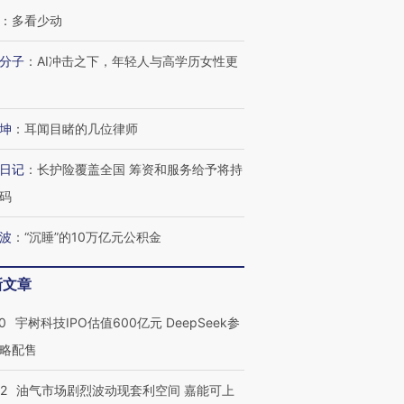
：
多看少动
分子
：
AI冲击之下，年轻人与高学历女性更
坤
：
耳闻目睹的几位律师
日记
：
长护险覆盖全国 筹资和服务给予将持
码
波
：
“沉睡”的10万亿元公积金
新文章
0
宇树科技IPO估值600亿元 DeepSeek参
略配售
22
油气市场剧烈波动现套利空间 嘉能可上