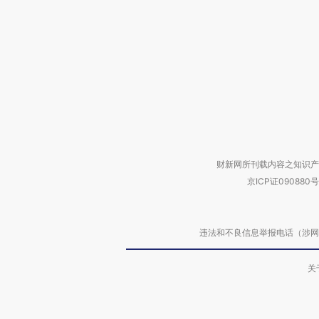
财新网所刊载内容之知识产
京ICP证090880号
违法和不良信息举报电话（涉网络暴力有
关