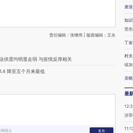
唐涯
知识
受伤
责任编辑：张继伟 | 版面编辑：王永
丁金
村夫
务业供需均明显走弱 与疫情反弹相关
续加
1.4 降至五个月来最低
吴晓
最
12:
涉罪
11:1
新网观点
发布