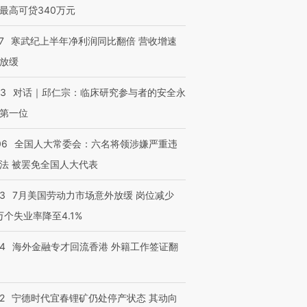
最高可贷340万元
7
寒武纪上半年净利润同比翻倍 营收增速
放缓
53
对话｜邱仁宗：临床研究参与者的安全永
第一位
跨国走私7万
视线｜被称为“蟑螂”的印
视线｜“入侵”还是“人道危
检体内含3种
06
全国人大常委会：六名将领涉嫌严重违
度Z世代 用街头抗争将教
机”？难民潮撕裂西班牙
秘鲁纳斯
育部长拱下台
飞地休达
13人遇难
法 被罢免全国人大代表
43
7月美国劳动力市场意外放缓 岗位减少
3万个失业率降至4.1%
进第四届链博
【商旅对话】华住集团
14
海外金融专才回流香港 外籍工作签证翻
技“链”接产
【特别呈现】寻找100种
CFO：不靠规模取胜，华
【特别呈
有意思的生活方式·第三对
住三大增长引擎是什么？
有意思的
2
宁德时代宜春锂矿仍处停产状态 其动向