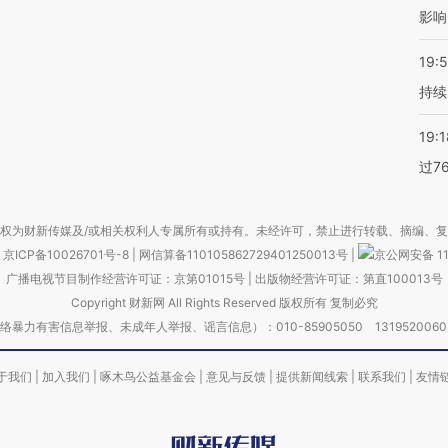
影响
19:5
持续
19:1
过7
权为财新传媒及/或相关权利人专属所有或持有。未经许可，禁止进行转载、摘编、
京ICP备10026701号-8
|
网信算备110105862729401250013号
|
京公网安备 11
广播电视节目制作经营许可证：京第01015号
|
出版物经营许可证：第直100013号
Copyright 财新网 All Rights Reserved 版权所有 复制必究
害信息举报、未成年人举报、谣言信息）：010-85905050 13195200605 举报邮
于我们
|
加入我们
|
啄木鸟公益基金会
|
意见与反馈
|
提供新闻线索
|
联系我们
|
友情