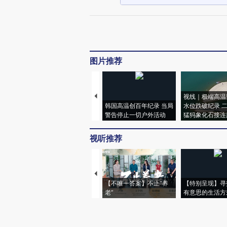
图片推荐
视线｜极端高温
韩国高温创百年纪录 当局
水位跌破纪录 
警告停止一切户外活动
猛犸象化石接连
视听推荐
【不唯一答案】不止“养
【特别呈现】寻
老”
有意思的生活方