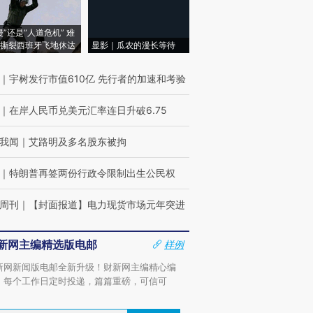
侵”还是“人道危机” 难
撕裂西班牙飞地休达
显影｜瓜农的漫长等待
｜
宇树发行市值610亿 先行者的加速和考验
｜
在岸人民币兑美元汇率连日升破6.75
我闻
｜
艾路明及多名股东被拘
｜
特朗普再签两份行政令限制出生公民权
周刊
｜
【封面报道】电力现货市场元年突进
新网主编精选版电邮
样例
新网新闻版电邮全新升级！财新网主编精心编
，每个工作日定时投递，篇篇重磅，可信可
。