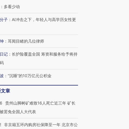
：
多看少动
分子
：
AI冲击之下，年轻人与高学历女性更
坤
：
耳闻目睹的几位律师
日记
：
长护险覆盖全国 筹资和服务给予将持
码
波
：
“沉睡”的10万亿元公积金
新文章
36
贵州山脚树矿难致16人死亡近三年 矿长
被罢免全国人大代表
2
非京籍五环内购房社保降至一年 北京市公