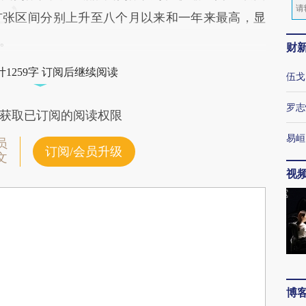
扩张区间分别上升至八个月以来和一年来最高，显
。
财
1259字 订阅后继续阅读
伍戈
罗志
获取已订阅的阅读权限
易峘
员
订阅/会员升级
文
视
博