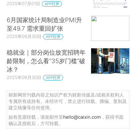
2025年07月01日
APP打开
6月国家统计局制造业PMI升
至49.7 需求重回扩张
2025年06月30日
APP打开
稳就业｜部分岗位放宽招聘年
龄限制，怎么看“35岁门槛”破
冰？
2025年06月30日
APP打开
财新网所刊载内容之知识产权为财新传媒及/或相关权利人
专属所有或持有。未经许可，禁止进行转载、摘编、复制及
建立镜像等任何使用。
如有意愿转载，请发邮件至
hello@caixin.com
，获得书面
确认及授权后，方可转载。