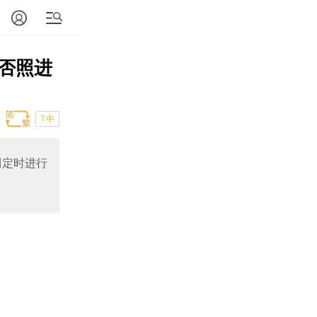
否照进
T中
制定时进行