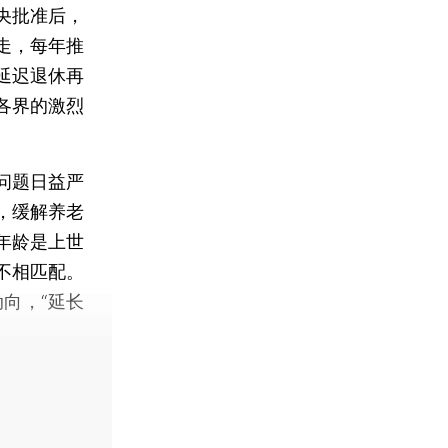
央批准后，
走，每年推
延迟退休再
各界的激烈
问题日益严
，缓解养老
年龄是上世
不相匹配。
向，“延长