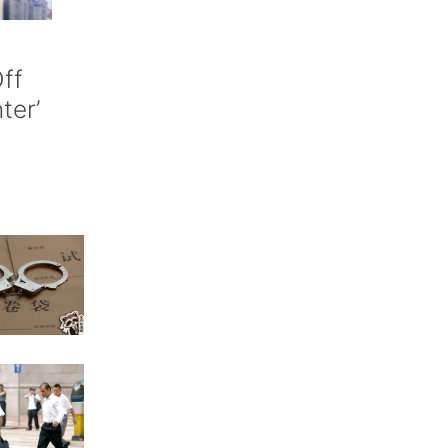
ff
nter’