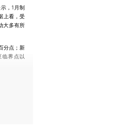
示，1月制
据上看，受
动大多有所
个百分点；新
至临界点以