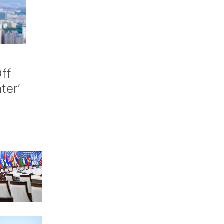
ff
nter’