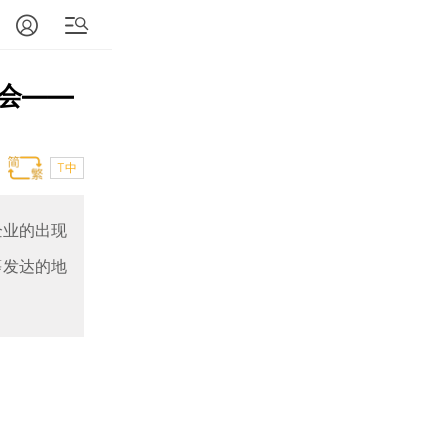
会——
T中
企业的出现
等发达的地