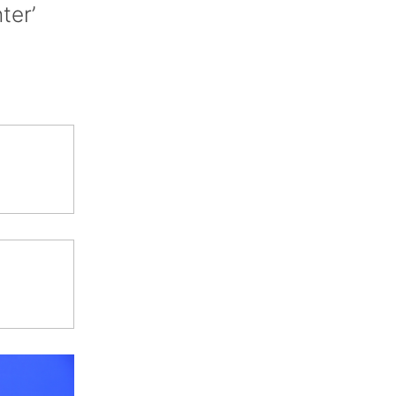
nter’