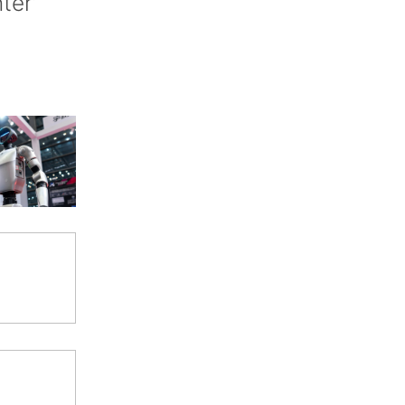
nter’