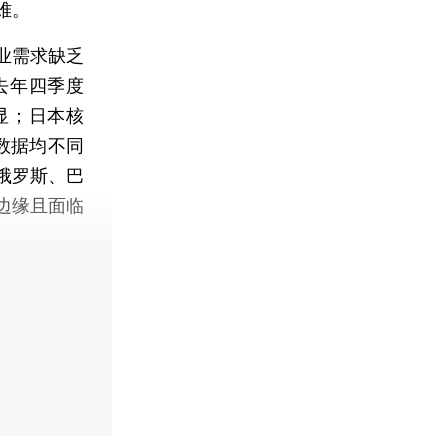
难。
业需求缺乏
去年四季度
显；日本核
数据均不同
俄罗斯、巴
边缘且面临