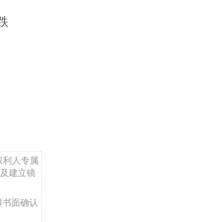
跌
权利人专属
及建立镜
得书面确认