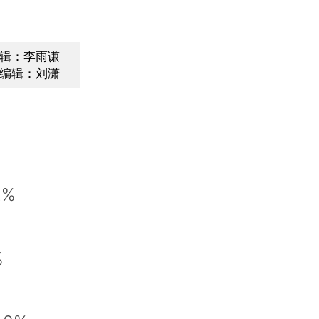
辑：李雨谦
编辑：刘潇
2%
%