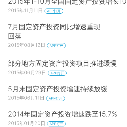
2015年1-10月全国固定资产投资增长10
2015年11月11日
APP打开
7月固定资产投资同比增速重现
回落
2015年08月12日
APP打开
部分地方固定资产投资项目推进缓慢
2015年06月29日
APP打开
5月末固定资产投资增速持续放缓
2015年06月11日
APP打开
2014年固定资产投资增速跌至15.7%
2015年01月20日
APP打开