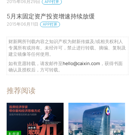
2015年06月29日
APP打开
5月末固定资产投资增速持续放缓
2015年06月11日
APP打开
财新网所刊载内容之知识产权为财新传媒及/或相关权利人
专属所有或持有。未经许可，禁止进行转载、摘编、复制及
建立镜像等任何使用。
如有意愿转载，请发邮件至
hello@caixin.com
，获得书面
确认及授权后，方可转载。
推荐阅读
私房课