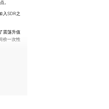
基点。
入SDR之
。
了震荡升值
中间价一次性
。