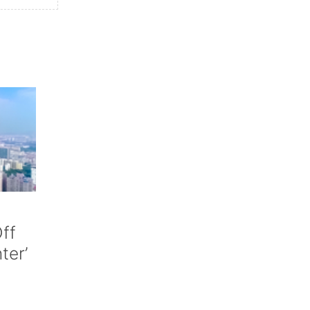
ff
nter’