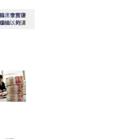
辑：李雨谦
首席赞赏官
编辑：刘潇
虚位以待