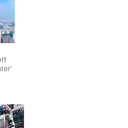
ff
nter’