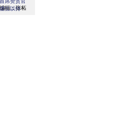
首席赞赏官
编辑：张柘
虚位以待