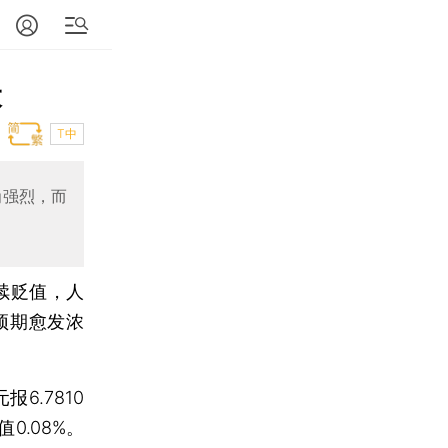
大
T中
为强烈，而
续贬值，人
预期愈发浓
.7810
0.08%。