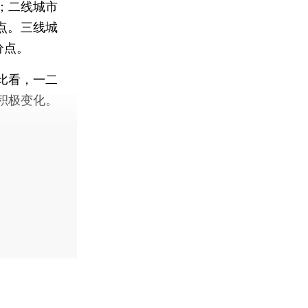
；二线城市
分点。三线城
分点。
比看，一二
积极变化。