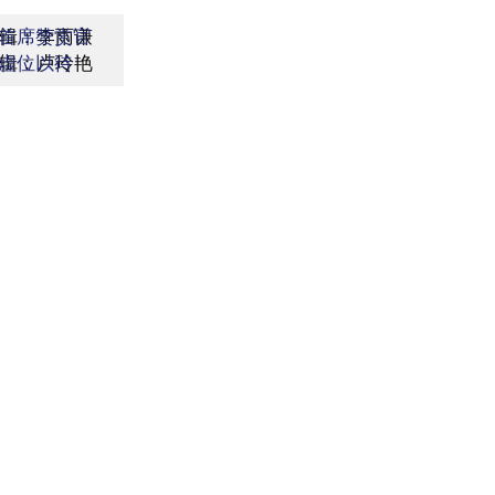
辑：李雨谦
首席赞赏官
辑：卢玲艳
虚位以待