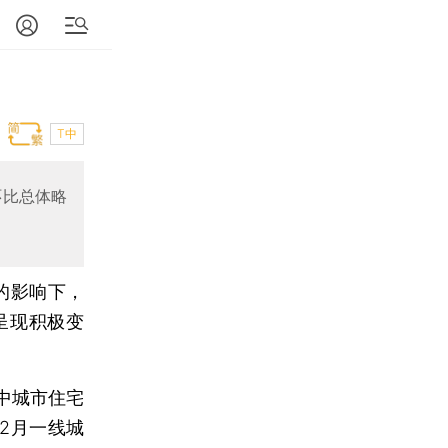
T中
环比总体略
的影响下，
呈现积极变
大中城市住宅
2月一线城