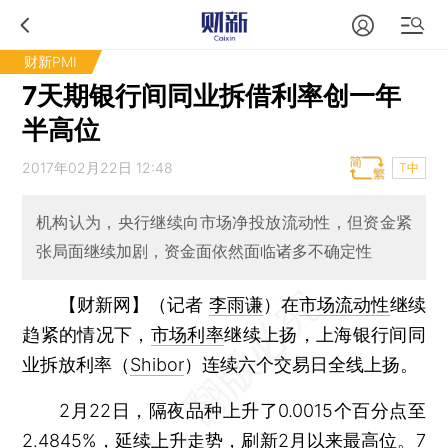
财新PMI
7天期银行间同业拆借利率创一年
半高位
2017年02月22日 12:48
T中
机构认为，央行继续向市场净投放流动性，但资金紧
张局面继续加剧，资金面依然面临诸多不确定性
【财新网】（记者
李雨谦
）
在
市场流动性
继续
趋紧的情况下，
市场利率
继续上扬，上海银行间同
业拆放利率（
Shibor
）连续六个交易日全线上扬。
2月22日，隔夜品种上升了0.0015个百分点至
2.4845%，延续上升走势，刷新2月以来最高位。7