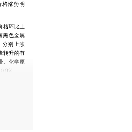
价格涨势明
价格环比上
有黑色金属
，分别上涨
由降转升的有
业、化学原
0.9%。