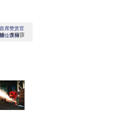
首席赞赏官
辑：李丽莎
虚位以待