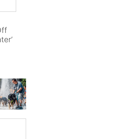
ff
nter’