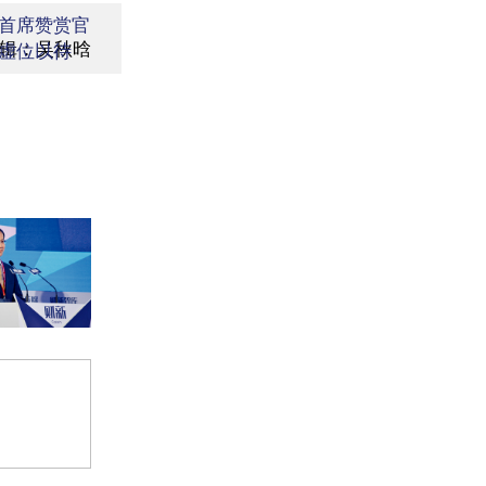
首席赞赏官
辑：吴秋晗
虚位以待