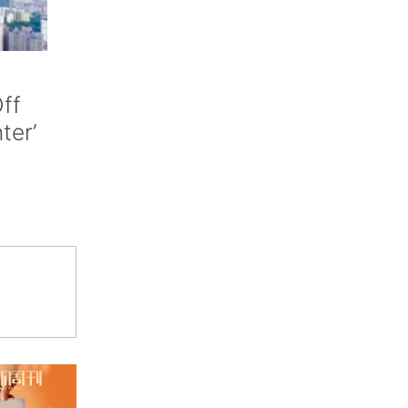
ff
nter’