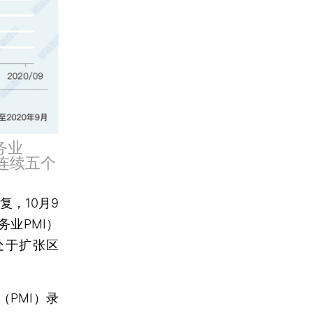
务业
，连续五个
复，10月9
业PMI）
处于扩张区
PMI）录