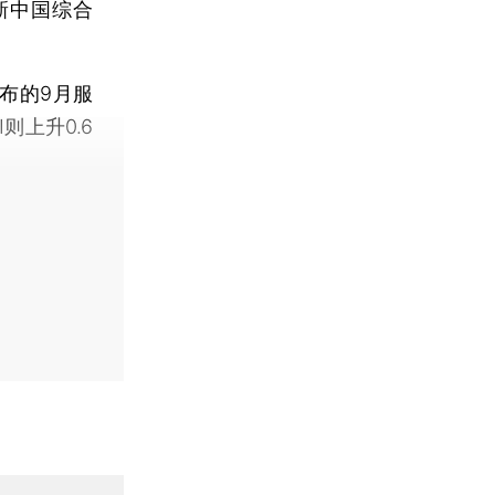
新中国综合
布的9月服
则上升0.6